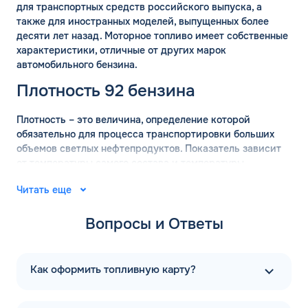
для транспортных средств российского выпуска, а
также для иностранных моделей, выпущенных более
десяти лет назад. Моторное топливо имеет собственные
характеристики, отличные от других марок
автомобильного бензина.
Плотность 92 бензина
Плотность – это величина, определение которой
обязательно для процесса транспортировки больших
объемов светлых нефтепродуктов. Показатель зависит
от температуры самого состава и температуры
окружающей среды. Для вычисления точных значений
Читать еще
плотности бензина используются готовые таблицы.
АИ-92 имеет плотность 755 кг/м2, с погрешностью 15 кг
Вопросы и Ответы
в сторону уменьшения или увеличения.
Удельная теплота сгорания марки АИ-92 составляет
43,6 МДж/кг с небольшой погрешностью. Показатель не
Как оформить топливную карту?
зависит от октанового числа. На энергоэффективность
продукта влияет наличие соединений водорода в