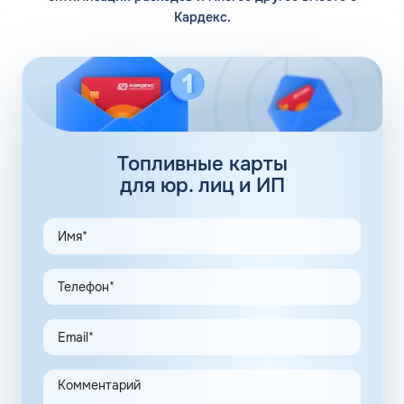
горючее через магистрали и обеспечивает стабильный
Кардекс.
впрыск. Единственное, во время холодов моторов
заводится медленнее и требуется больше времени на
прогрев машины. Косвенное влияние на скорость
прогрева также оказывает фракционный состав
жидкости.
92 бензин: присадки
Топливные карты
Базовые присадки для бензина, добавляющиеся в
для юр. лиц и ИП
жидкость еще на этапе производства, бывают двух
типов:
повышающие октановое число;
адсорбирующие.
Полная информация о добавках, содержащихся в марке
горючего, представлена в паспорте бензина.
Нефтяные корпорации находятся в постоянном поиске
новых комбинаций добавок, повышающих
энергоэффективность мотора, снижающих общий
расход топлива и обеспечивающих чистоту впрыска.