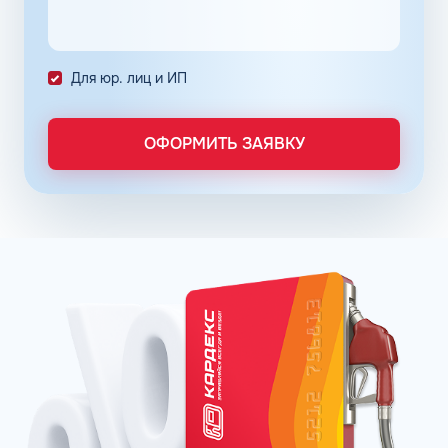
Каждое оптимальное решение оформляется серией
премиальных продуктов на основе неэтилированного
бензина АИ-92 в Щёкино Тульской области. Популярные
Для юр. лиц и ИП
фирменные линейки бензинов:
ОПТИ – в сети АЗС Газпромнефть;
Пульсар – в сети АЗС Роснефть;
ОФОРМИТЬ ЗАЯВКУ
Танеко – в сети АЗС Татнефть.
Преимущества брендовых бензинов доказываются
испытаниями и представляются конкретными цифрами:
увеличение КПД двигателя до 16% в зависимости от
производителя;
увеличение пути, которое машина может проехать
после заправки бака, что в итоге обеспечивает
экономию до 12%;
сохранение чистоты форсунок и клапанов до 99%.
Отзывы покупателей говорят о том, что увидеть
стабильную выгоду при пользовании улучшенных
продуктов можно через три месяца постоянной