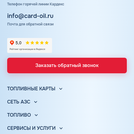
Телефон горячей линии Кардекс
info@card-oil.ru
Почта для обратной связи
Заказать обратный звонок
ТОПЛИВНЫЕ КАРТЫ
Топливные карты для юр. лиц
СЕТЬ АЗС
Топливные карты КАРДЕКС
Вся сеть АЗС
Топливные карты Лукойл
ТОПЛИВО
АЗС Лукойл
Автомобильное топливо
Топливные карты Газпромнефть
АЗС Газпромнефть
СЕРВИСЫ И УСЛУГИ
Бензин
Топливные карты Татнефть