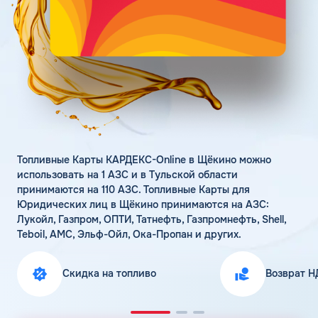
Поддержка
Статьи
Личный кабинет
Цена бензина и ДТ
Карта АЗС
Получить консультацию
Топливные Карты КАРДЕКС-Online в Щёкино можно
использовать на 1 АЗС и в Тульской области
принимаются на 110 АЗС. Топливные Карты для
Юридических лиц в Щёкино принимаются на АЗС:
Лукойл, Газпром, ОПТИ, Татнефть, Газпромнефть, Shell,
Teboil, АМС, Эльф-Ойл, Ока-Пропан и других.
Скидка на топливо
Возврат Н