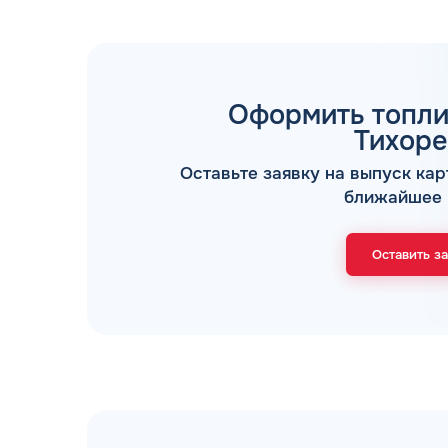
Оформить топли
Тихоре
Оставьте заявку на выпуск кар
ТОПЛИВНЫЕ КАРТЫ
ближайшее 
Оставить з
Мы свяжемся с В