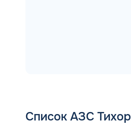
ДОГОВОР З
мгновенное заключение Д
день об
Список АЗС Тихо