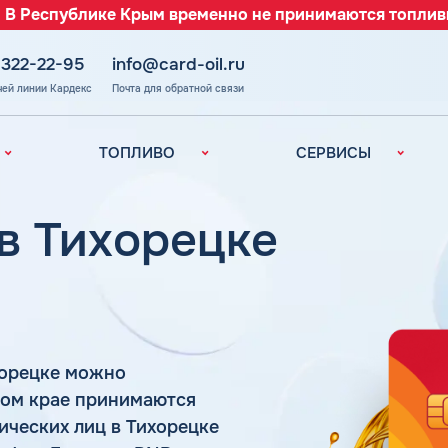
 В Республике Крым временно не принимаются топлив
 322-22-95
info@card-oil.ru
чей линии Кардекс
Почта для обратной связи
ТОПЛИВО
СЕРВИСЫ
Автомобильное
Все сервисы
топливо
Электронный
 в Тихорецке
Бензин
Документооборот
ефть
(ЭДО)
Дизельное
топливо
Аналитика и
Рекомендации
Топливный газ
Умный Личный
Топливные бренды
Кабинет
хорецке можно
Наши города
Уведомления об
з
ком крае принимаются
окончании баланса
Калькулятор
ических лиц в Тихорецке
расхода топлива
Поддержка
аль