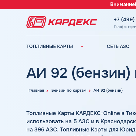
Внимание!
+7 (499)
Телефон горя
ТОПЛИВНЫЕ КАРТЫ
СЕТЬ АЗС
Топливные карты для
Вся сеть АЗС
юридических лиц
АЗС Лукойл
АИ 92 (бензин)
Преимущества
АЗС Газпромн
Сравнение
АЗС Татнефть
Индивидуальный
Главная
Бензин по картам
АИ 92 (бензин)
АЗС Тебойл
подход
АЗС Газпром
Автомойки
Топливные Карты КАРДЕКС-Online в Ти
АЗС
Аdblue
Сургутнефтега
использовать на 5 АЗС и в Краснодарс
Шиномонтаж
на 396 АЗС. Топливные Карты для Юрид
АЗС
Вопросы и Ответы
Нефтьмагистр