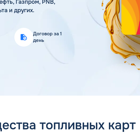
ефть, Газпром, PNB,
Статьи
ьта и других.
Цена бензина и ДТ
Договор за 1
день
ества топливных карт