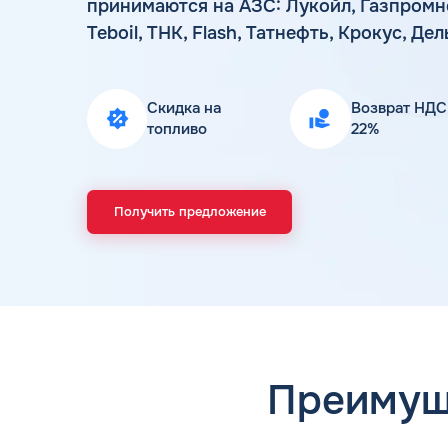
принимаются на АЗС: Лукойл, Газпромн
Teboil, ТНК, Flash, Татнефть, Крокус, Дел
Скидка на
Возврат НДС
топливо
22%
Получить предложение
Преимущ