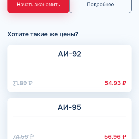
«Газпром», Рязанский НПЗ, Саратовский НПЗ, Уфимский
Подробнее
Начать экономить
НПЗ группы Роснефть. АЗС Flash и АГЗС компании
получает положительные отзывы от клиентов.
Хотите такие же цены?
АИ-92
71.89
₽
54.93
₽
АИ-95
74.55
₽
56.96
₽