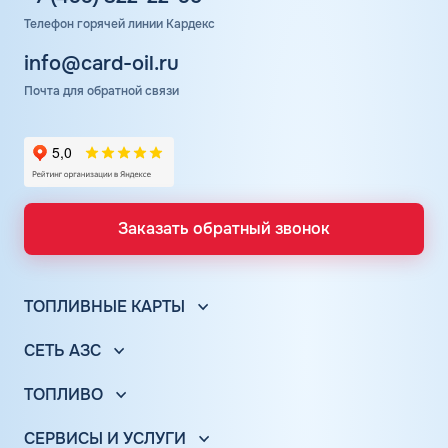
Телефон горячей линии Кардекс
info@card-oil.ru
Почта для обратной связи
Заказать обратный звонок
ТОПЛИВНЫЕ КАРТЫ
Топливные карты для юр. лиц
СЕТЬ АЗС
Топливные карты КАРДЕКС
Вся сеть АЗС
Топливные карты Лукойл
ТОПЛИВО
АЗС Лукойл
Автомобильное топливо
Топливные карты Газпромнефть
АЗС Газпромнефть
СЕРВИСЫ И УСЛУГИ
Бензин