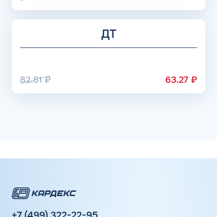
ДТ
82.81
₽
63.27
₽
+7 (499) 322-22-95