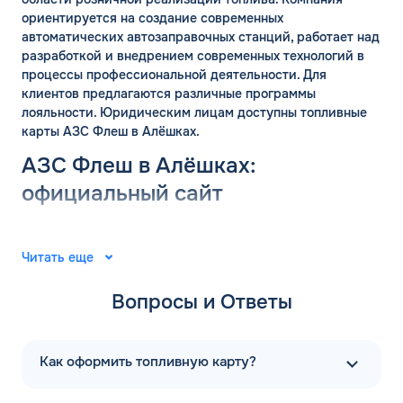
ориентируется на создание современных
автоматических автозаправочных станций, работает над
разработкой и внедрением современных технологий в
процессы профессиональной деятельности. Для
клиентов предлагаются различные программы
лояльности. Юридическим лицам доступны топливные
карты АЗС Флеш в Алёшках.
АЗС Флеш в Алёшках:
официальный сайт
Группа компаний «ФЛЭШ» ярко зарекомендовала себя в
2008 году. Специалисты разработали и внедрили
Читать еще
автоматические автозаправочные станции на
территории Российской Федерации. Решения
Вопросы и Ответы
выпущены для АЗС “Газпром”. В последующие годы
тесное сотрудничество фирм продолжилось.
Первая заправочная станция под названием АЗС Флеш в
Как оформить топливную карту?
Алёшках Херсонской области появилась в 2015 году.
Компания предлагает только автоматические