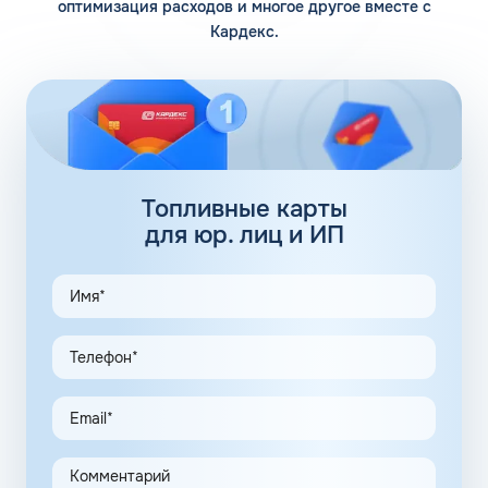
оптимизация расходов и многое другое вместе с
Кардекс.
Помимо 12 собственных заправочных станций, у
компании есть партнерские АЗС. Партнеры сегодня
обеспечивают дополнительные 100 АЗС. Сеть
заправочных станций локализуется сразу в нескольких
регионах, планируется выход на федеральный уровень.
Топливные карты Флеш:
заправки
Топливные карты
для юр. лиц и ИП
АЗС Флеш в Алёшках Херсонской области предлагает
удобные схемы работы для коммерческих клиентов.
Доступны топливные карты Флеш для юридических лиц.
Экономия и качество сервиса, предоставляемого для
клиентов в рамках данной программы, привлекают
предпринимателей. Заправочные карты для ИП
значительно упрощают выполнение задач в области
транспортной логистики.
Автоматизация процессов транспортной логистики
помогает упростить работу сотрудников, сократить