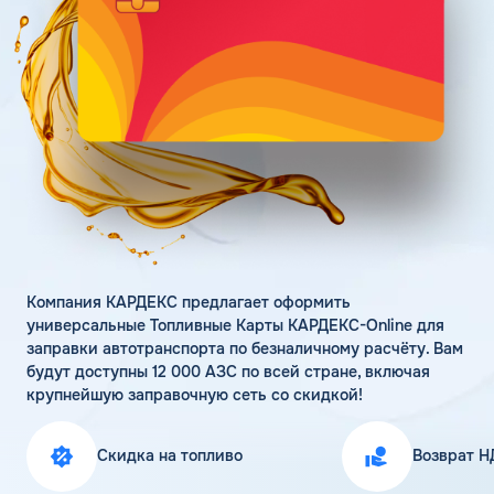
Поддержка
Статьи
Личный кабинет
Цена бензина и ДТ
Карта АЗС
Получить консультацию
Компания КАРДЕКС предлагает оформить
универсальные Топливные Карты КАРДЕКС-Online для
заправки автотранспорта по безналичному расчёту. Вам
будут доступны 12 000 АЗС по всей стране, включая
крупнейшую заправочную сеть со скидкой!
Скидка на топливо
Возврат Н