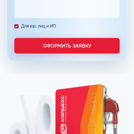
количество поставленных задач и трудозатрат на их
выполнение. Решение дополнительно уменьшает риски
ошибок в документах и подсчетах.
Снизить расходы на топливо помогает контроль
Для юр. лиц и ИП
расходов, который осуществляется в упрощенном
порядке, за счет электронного документооборота.
Систематизация и сбор информации в одном месте о
ОФОРМИТЬ ЗАЯВКУ
расходах водителей на заправках поможет выявить
недобросовестных сотрудников. Использование средств
компании в собственных интересах легко выявить, если
проанализировать доступную статистику за
интересующий предпринимателя период работы. Также
можно выявить и урезать лишние расходы, если дела
компании требуют экономии и тщательного контроля
бюджета.
Можно использовать топливные карты для оптовых
закупок топлива. Достаточно приобрести необходимое
количество литров качественного топлива на баланс
карты, чтобы воспользоваться ими в течение года, когда
это потребуется. Бизнес-процессы с топливными
картами ведутся без задержек, связанных с проблемами