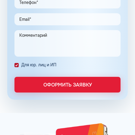
предпринимателей. Заправочные карты для ИП
значительно упрощают выполнение задач в области
транспортной логистики.
Автоматизация процессов транспортной логистики
помогает упростить работу сотрудников, сократить
количество поставленных задач и трудозатрат на их
выполнение. Решение дополнительно уменьшает риски
ошибок в документах и подсчетах.
Снизить расходы на топливо помогает контроль
Для юр. лиц и ИП
расходов, который осуществляется в упрощенном
порядке, за счет электронного документооборота.
Систематизация и сбор информации в одном месте о
ОФОРМИТЬ ЗАЯВКУ
расходах водителей на заправках поможет выявить
недобросовестных сотрудников. Использование средств
компании в собственных интересах легко выявить, если
проанализировать доступную статистику за
интересующий предпринимателя период работы. Также
можно выявить и урезать лишние расходы, если дела
компании требуют экономии и тщательного контроля
бюджета.