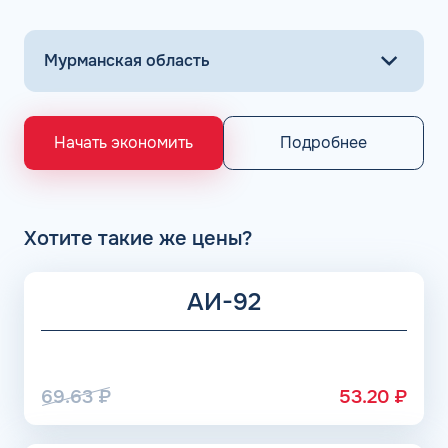
горючего на проверенных АЗС осуществляется всего в
несколько кликов.
Основными поставщиками для АЗС Flash являются
крупнейшие заводы по нефтепереработке в России,
выпускающие лучшее топливо в стране экологического
класса Евро 5: ООО «Газпром добыча Астрахань» ПАО
«Газпром», Рязанский НПЗ, Саратовский НПЗ, Уфимский
Подробнее
Начать экономить
НПЗ группы Роснефть. АЗС Flash и АГЗС компании
получает положительные отзывы от клиентов.
Хотите такие же цены?
АИ-92
69.63
₽
53.20
₽