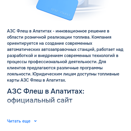
АЗС Флеш в Апатитах - инновационное решение в
области розничной реализации топлива. Компания
ориентируется на создание современных
автоматических автозаправочных станций, работает над
разработкой и внедрением современных технологий в
процессы профессиональной деятельности. Для
клиентов предлагаются различные программы
лояльности. Юридическим лицам доступны топливные
карты АЗС Флеш в Апатитах.
АЗС Флеш в Апатитах:
официальный сайт
Группа компаний «ФЛЭШ» ярко зарекомендовала себя в
ЗАКАЗАТЬ
2008 году. Специалисты разработали и внедрили
Читать еще
ОБРАТНЫЙ ЗВОНОК
автоматические автозаправочные станции на