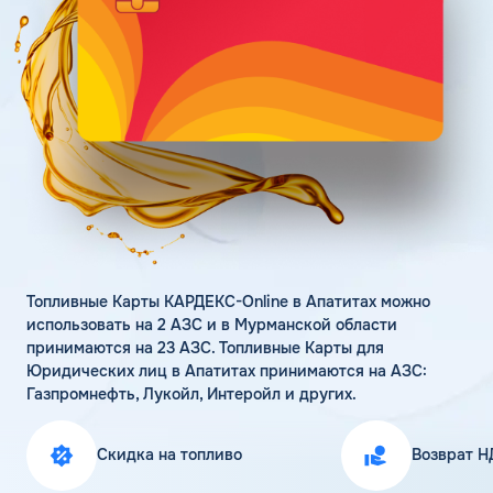
Поддержка
Статьи
Личный кабинет
Цена бензина и ДТ
Карта АЗС
Получить консультацию
Топливные Карты КАРДЕКС-Online в Апатитах можно
использовать на 2 АЗС и в Мурманской области
принимаются на 23 АЗС. Топливные Карты для
Юридических лиц в Апатитах принимаются на АЗС:
Газпромнефть, Лукойл, Интеройл и других.
Скидка на топливо
Возврат Н