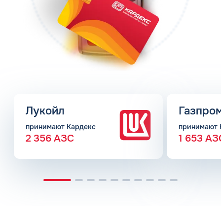
Лукойл
Газпро
принимают Кардекс
принимают 
2 356 АЗС
1 653 АЗ