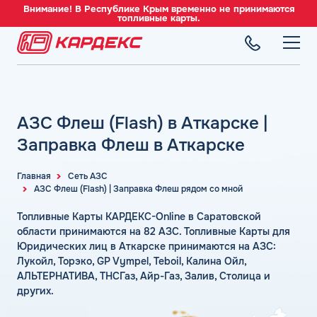
Внимание! В Республике Крым временно не принимаются
топливные карты.
ТОПЛИВНЫЕ КАРТЫ
Топливные карты для юридических лиц
АЗС Флеш (Flash) в Аткарске |
СЕТЬ АЗС
Преимущества
Вся сеть АЗС
Заправка Флеш в Аткарске
Сравнение
ТОПЛИВО
АЗС Лукойл
Индивидуальный подход
Автомобильное топливо
Главная
Сеть АЗС
АЗС Газпромнефть
АЗС Флеш (Flash) | Заправка Флеш рядом со мной
СЕРВИСЫ
Автомойки
Бензин
АЗС Татнефть
Все сервисы
Аdblue
Топливные Карты КАРДЕКС-Online в Саратовской
Дизельное топливо
КОМПАНИЯ
АЗС Тебойл
Электронный Документооборот (ЭДО)
области принимаются на 82 АЗС. Топливные Карты для
Шиномонтаж
Топливный газ
О компании
Юридических лиц в Аткарске принимаются на АЗС:
АЗС Газпром
Аналитика и Рекомендации
Вопросы и Ответы
Лукойл, Торэко, GP Vympel, Teboil, Калина Ойл,
Топливные бренды
Контакты
+7 (499) 322-22-95
АЗС Сургутнефтегаз
Умный Личный Кабинет
АЛЬТЕРНАТИВА, ТНСГаз, Айр-Газ, Залив, Столица и
Наши города
других.
АЗС Нефтьмагистраль
info@card-oil.ru
Уведомления об окончании баланса
Калькулятор расхода топлива