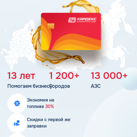
Поддержка
Статьи
Личный кабинет
Цена бензина и ДТ
Карта АЗС
Получить консультацию
13 лет
1 200+
13 000+
Помогаем бизнесу
Городов
АЗС
Экономия на
топливе
30%
Скидки с первой же
заправки