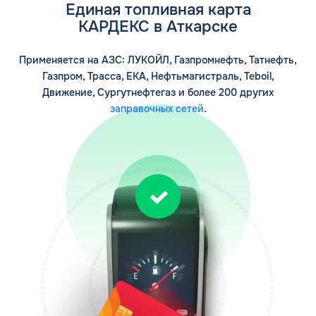
Единая топливная карта
Заполняя форму, я
соглашаюсь с
КАРДЕКС в Аткарске
обработкой персональных данных
Применяется на АЗС: ЛУКОЙЛ, Газпромнефть, Татнефть,
Газпром, Трасса, ЕКА, Нефтьмагистраль, Teboil,
Движение, Сургутнефтегаз и более 200 других
заправочных сетей
.