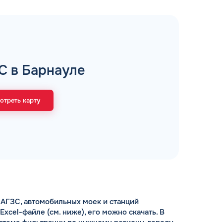
рий
С в Барнауле
ЗАВТРА
ц и ИП
ДО
отреть карту
ОФОРМИТЬ ЗАЯВКУ
 я
соглашаюсь с обработкой персональных
данных
АГЗС, автомобильных моек и станций
cel-файле (см. ниже), его можно скачать. В