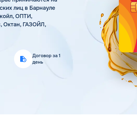
Статьи
ских лиц в Барнауле
Цена бензина и ДТ
койл, ОПТИ,
, Октан, ГАЗОЙЛ,
Договор за 1
день