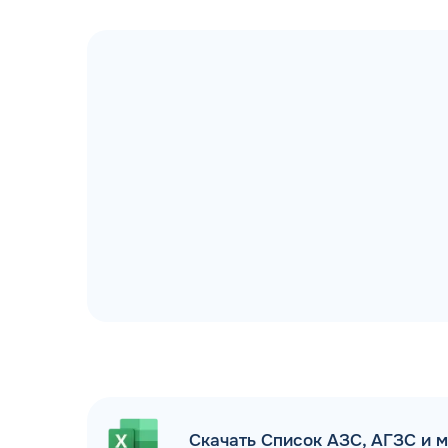
ДОГОВОР З
мгновенное заключение Д
день об
Скачать Список АЗС, АГЗС и 