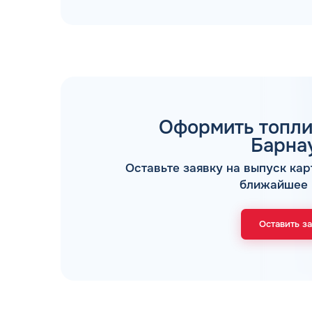
Оформить топли
ТОПЛИВНЫЕ КАРТЫ
Барна
Оставьте заявку на выпуск кар
ближайшее 
Оставить з
Мы свяжемся с В