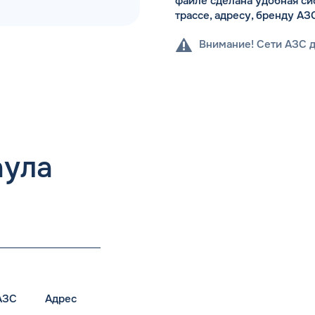
файле сделана удобная си
трассе, адресу, бренду АЗ
Внимание! Сети АЗС 
аула
АЗС
Адрес