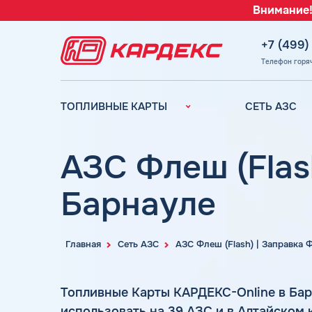
Внимание!
+7 (499)
Телефон горя
ТОПЛИВНЫЕ КАРТЫ
СЕТЬ АЗС
Топливные карты для
Вся сеть АЗС
юридических лиц
АЗС Лукойл
АЗС Флеш (Flas
Преимущества
АЗС Газпромн
Сравнение
Барнауле
АЗС Татнефть
Индивидуальный
АЗС Тебойл
подход
АЗС Газпром
Автомойки
Главная
Сеть АЗС
АЗС Флеш (Flash) | Заправка
АЗС
Аdblue
Сургутнефтега
Шиномонтаж
Топливные Карты КАРДЕКС-Online в Ба
АЗС
использовать на 39 АЗС и в Алтайском
Вопросы и Ответы
Нефтьмагистр