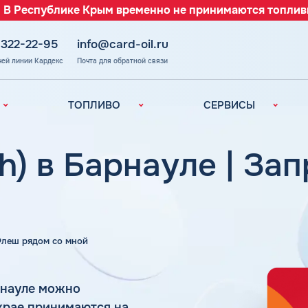
 В Республике Крым временно не принимаются топлив
 322-22-95
info@card-oil.ru
чей линии Кардекс
Почта для обратной связи
ТОПЛИВО
СЕРВИСЫ
Автомобильное
Все сервисы
топливо
Электронный
h) в Барнауле | За
Бензин
Документооборот
ефть
(ЭДО)
Дизельное
топливо
Аналитика и
Рекомендации
Топливный газ
Умный Личный
Топливные бренды
 Флеш рядом со мной
Кабинет
Наши города
Уведомления об
з
окончании баланса
Калькулятор
рнауле можно
расхода топлива
Поддержка
 крае принимаются на
аль