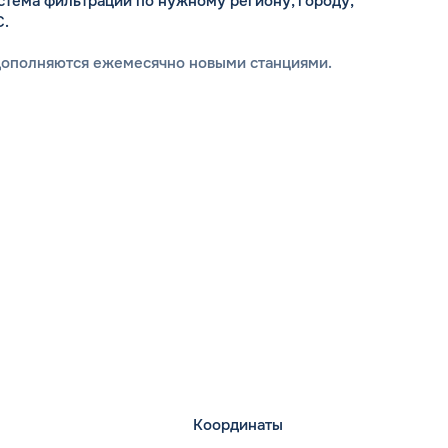
стема фильтрации по нужному региону, городу,
С.
дополняются ежемесячно новыми станциями.
Координаты