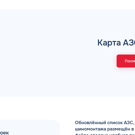
Коммента
Карта АЗ
А 5 МИНУТ
Для юр. ли
оговора и выпуск карт в
ращения
Посм
Заполняя форму,
Обновлённый список АЗС, 
шиномонтажа размещён в Ex
моек