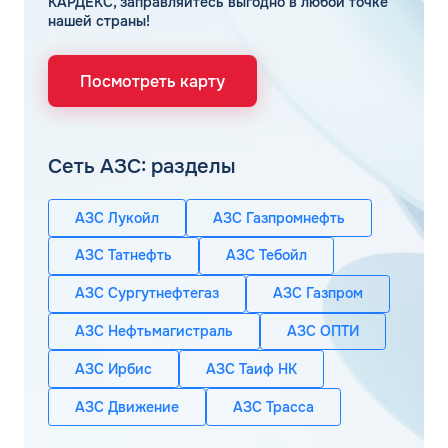
КАРДЕКС, заправляйтесь выгодно в любой точке
нашей страны!
Посмотреть карту
Сеть АЗС: разделы
АЗС Лукойл
АЗС Газпромнефть
АЗС Татнефть
АЗС Тебойл
АЗС Сургутнефтегаз
АЗС Газпром
АЗС Нефтьмагистраль
АЗС ОПТИ
АЗС Ирбис
АЗС Таиф НК
АЗС Движение
АЗС Трасса