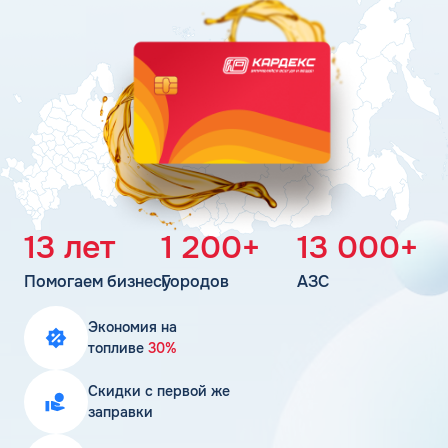
Поддержка
Статьи
Личный кабинет
Цена бензина и ДТ
Карта АЗС
Получить консультацию
13 лет
1 200+
13 000+
Помогаем бизнесу
Городов
АЗС
Экономия на
топливе
30%
Скидки с первой же
заправки