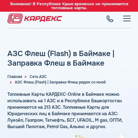
Внимание! В Республике Крым временно не принимаются
топливные карты.
ТОПЛИВНЫЕ КАРТЫ
Топливные карты для юридических лиц
АЗС Флеш (Flash) в Баймаке |
СЕТЬ АЗС
Преимущества
Вся сеть АЗС
Заправка Флеш в Баймаке
Сравнение
ТОПЛИВО
АЗС Лукойл
Индивидуальный подход
Автомобильное топливо
Главная
Сеть АЗС
АЗС Газпромнефть
АЗС Флеш (Flash) | Заправка Флеш рядом со мной
СЕРВИСЫ
Автомойки
Бензин
АЗС Татнефть
Все сервисы
Аdblue
Топливные Карты КАРДЕКС-Online в Баймаке можно
Дизельное топливо
КОМПАНИЯ
АЗС Тебойл
Электронный Документооборот (ЭДО)
использовать на 1 АЗС и в Республике Башкортостан
Шиномонтаж
Топливный газ
О компании
принимаются на 213 АЗС. Топливные Карты для
АЗС Газпром
Аналитика и Рекомендации
Вопросы и Ответы
Юридических лиц в Баймаке принимаются на АЗС:
Топливные бренды
Контакты
+7 (499) 322-22-95
АЗС Сургутнефтегаз
Умный Личный Кабинет
Лукойл, Газпром, Татнефть, БСГ, UFAOIL, M gas, ОПТИ,
Наши города
Высший Пилотаж, Petrol Gas, Альянс и других.
АЗС Нефтьмагистраль
info@card-oil.ru
Уведомления об окончании баланса
Калькулятор расхода топлива