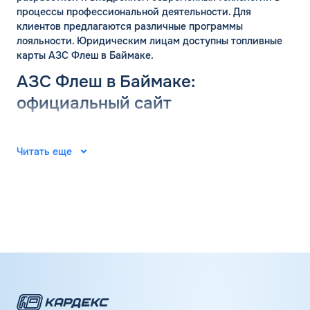
процессы профессиональной деятельности. Для
клиентов предлагаются различные программы
лояльности. Юридическим лицам доступны топливные
карты АЗС Флеш в Баймаке.
АЗС Флеш в Баймаке:
официальный сайт
Группа компаний «ФЛЭШ» ярко зарекомендовала себя в
2008 году. Специалисты разработали и внедрили
Читать еще
автоматические автозаправочные станции на
территории Российской Федерации. Решения
выпущены для АЗС “Газпром”. В последующие годы
тесное сотрудничество фирм продолжилось.
Первая заправочная станция под названием АЗС Флеш в
Баймаке Республики Башкортостан появилась в 2015
году. Компания предлагает только автоматические
заправочные станции. А в 2020 году начался активный
ввод новейшего инновационного решения -
бесконтактной оплаты, которая не требует