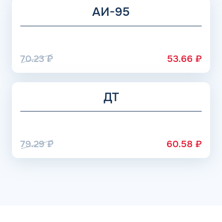
АИ-95
70.23
₽
53.66
₽
ДТ
79.29
₽
60.58
₽