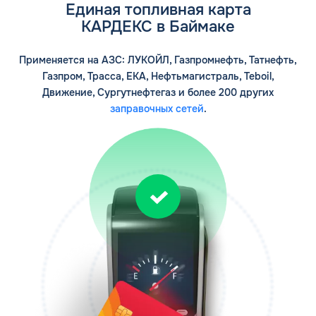
Единая топливная карта
КАРДЕКС в Баймаке
Применяется на АЗС: ЛУКОЙЛ, Газпромнефть, Татнефть,
Газпром, Трасса, ЕКА, Нефтьмагистраль, Teboil,
Движение, Сургутнефтегаз и более 200 других
заправочных сетей
.
ЗАКАЗАТЬ
ОБРАТНЫЙ ЗВОНОК
Спасибо! Ваша заявка принята.
Имя*