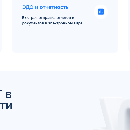
ЭДО и отчетность
Быстрая отправка отчетов и
документов в электронном виде.
 ДЛЯ ЮР. ЛИЦ И ИП
ОБР
Имя*
Спасибо! Ваша заявка принята.
 в
ами в ближайшее рабочее время: пн-пт с 9:00
ти
ОК
Телефон*
Email*