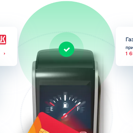
Га
пр
1 