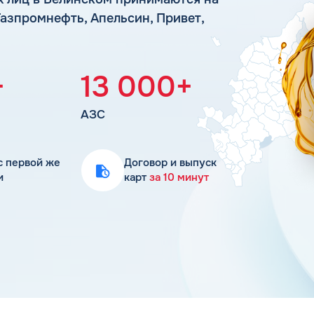
Статьи
Газпромнефть, Апельсин, Привет,
Цена бензина и ДТ
+
13 000+
АЗС
с первой же
Договор и выпуск
и
карт
за 10 минут