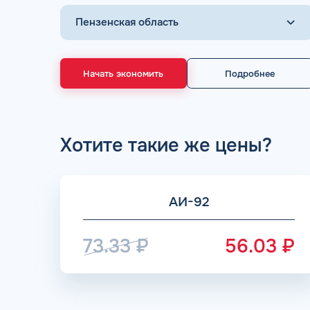
Начать экономить
Подробнее
ДОГОВОР З
мгновенное заключение Д
день об
Хотите такие же цены?
АИ-92
73.33
₽
56.03
₽