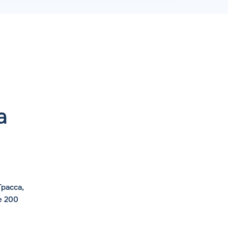
а
расса,
е 200