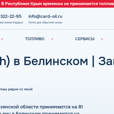
 В Республике Крым временно не принимаются топлив
 322-22-95
info@card-oil.ru
чей линии Кардекс
Почта для обратной связи
ТОПЛИВО
СЕРВИСЫ
Автомобильное
Все сервисы
топливо
Электронный
h) в Белинском | З
Бензин
Документооборот
ефть
(ЭДО)
Дизельное
топливо
Аналитика и
Рекомендации
Топливный газ
Умный Личный
Топливные бренды
 Флеш рядом со мной
Кабинет
Наши города
Уведомления об
з
окончании баланса
Калькулятор
зенской области принимаются на 81
расхода топлива
Поддержка
х лиц в Белинском принимаются на
аль