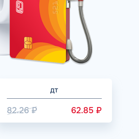
рий
ЗАВТРА
ц и ИП
ДО
ОФОРМИТЬ ЗАЯВКУ
 я
соглашаюсь с обработкой персональных
данных
ДТ
82.26
₽
62.85
₽