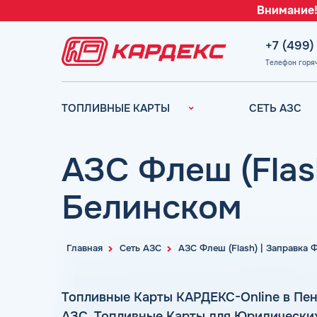
Внимание!
+7 (499)
Телефон горя
ТОПЛИВНЫЕ КАРТЫ
СЕТЬ АЗС
Топливные карты для
Вся сеть АЗС
юридических лиц
АЗС Лукойл
АЗС Флеш (Flas
Преимущества
АЗС Газпромн
Сравнение
Белинском
АЗС Татнефть
Индивидуальный
АЗС Тебойл
подход
АЗС Газпром
Автомойки
Главная
Сеть АЗС
АЗС Флеш (Flash) | Заправка
АЗС
Аdblue
Сургутнефтега
Шиномонтаж
Топливные Карты КАРДЕКС-Online в Пен
АЗС
АЗС. Топливные Карты для Юридически
Вопросы и Ответы
Нефтьмагистр