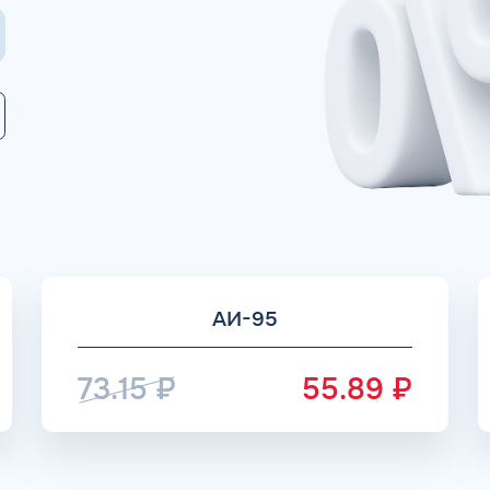
Коммента
А 5 МИНУТ
Для юр. ли
оговора и выпуск карт в
ращения
Заполняя форму,
АИ-95
73.15
₽
55.89
₽