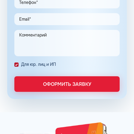
программы, привлекают предпринимателей.
Заправочные карты для ИП значительно упрощают
выполнение задач в области транспортной логистики.
Автоматизация процессов транспортной логистики
помогает упростить работу сотрудников, сократить
количество поставленных задач и трудозатрат на их
выполнение. Решение дополнительно уменьшает риски
ошибок в документах и подсчетах.
Снизить расходы на топливо помогает контроль
Для юр. лиц и ИП
расходов, который осуществляется в упрощенном
порядке, за счет электронного документооборота.
Систематизация и сбор информации в одном месте о
ОФОРМИТЬ ЗАЯВКУ
расходах водителей на заправках поможет выявить
недобросовестных сотрудников. Использование средств
компании в собственных интересах легко выявить, если
проанализировать доступную статистику за
интересующий предпринимателя период работы. Также
можно выявить и урезать лишние расходы, если дела
компании требуют экономии и тщательного контроля
бюджета.