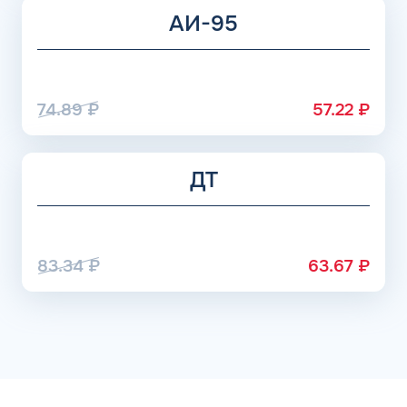
АИ-95
74.89
₽
57.22
₽
ДТ
83.34
₽
63.67
₽