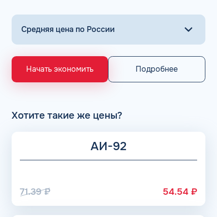
Оплата горючего на проверенных АЗС осуществляется
всего в несколько кликов.
Основными поставщиками для АЗС Flash являются
крупнейшие заводы по нефтепереработке в России,
выпускающие лучшее топливо в стране экологического
класса Евро 5: ООО «Газпром добыча Астрахань» ПАО
«Газпром», Рязанский НПЗ, Саратовский НПЗ, Уфимский
Подробнее
Начать экономить
НПЗ группы Роснефть. АЗС Flash и АГЗС компании
получает положительные отзывы от клиентов.
Хотите такие же цены?
АИ-92
71.39
₽
54.54
₽