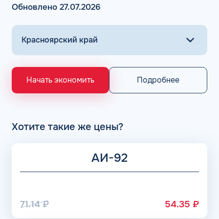
различного типа: бензин, ДТ, метан, пропан, газ. Оплата
Обновлено 27.07.2026
горючего на проверенных АЗС осуществляется всего в
несколько кликов.
Основными поставщиками для АЗС Flash являются
крупнейшие заводы по нефтепереработке в России,
выпускающие лучшее топливо в стране экологического
класса Евро 5: ООО «Газпром добыча Астрахань» ПАО
«Газпром», Рязанский НПЗ, Саратовский НПЗ, Уфимский
Подробнее
Начать экономить
НПЗ группы Роснефть. АЗС Flash и АГЗС компании
получает положительные отзывы от клиентов.
Хотите такие же цены?
АИ-92
71.14
₽
54.35
₽