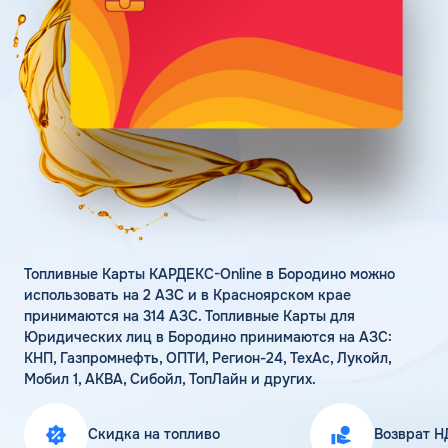
Поддержка
Статьи
Личный кабинет
Цена бензина и ДТ
Карта АЗС
Получить консультацию
Топливные Карты КАРДЕКС-Online в Бородино можно
использовать на 2 АЗС и в Красноярском крае
принимаются на 314 АЗС. Топливные Карты для
Юридических лиц в Бородино принимаются на АЗС:
КНП, Газпромнефть, ОПТИ, Регион-24, ТехАс, Лукойл,
Мобил 1, АКВА, Сибойл, ТопЛайн и других.
Скидка на топливо
Возврат Н