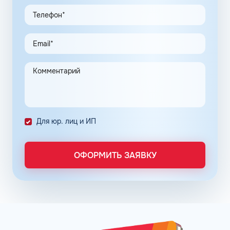
клиентов в рамках данной программы, привлекают
предпринимателей. Заправочные карты для ИП
значительно упрощают выполнение задач в области
транспортной логистики.
Автоматизация процессов транспортной логистики
помогает упростить работу сотрудников, сократить
количество поставленных задач и трудозатрат на их
выполнение. Решение дополнительно уменьшает риски
ошибок в документах и подсчетах.
Снизить расходы на топливо помогает контроль
Для юр. лиц и ИП
расходов, который осуществляется в упрощенном
порядке, за счет электронного документооборота.
Систематизация и сбор информации в одном месте о
ОФОРМИТЬ ЗАЯВКУ
расходах водителей на заправках поможет выявить
недобросовестных сотрудников. Использование средств
компании в собственных интересах легко выявить, если
проанализировать доступную статистику за
интересующий предпринимателя период работы. Также
можно выявить и урезать лишние расходы, если дела
компании требуют экономии и тщательного контроля