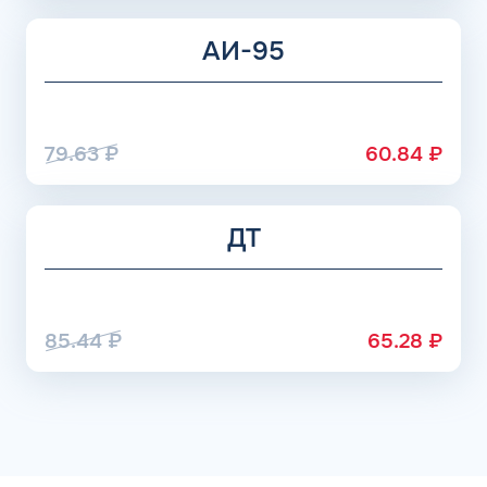
АИ-95
79.63
₽
60.84
₽
ДТ
85.44
₽
65.28
₽