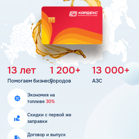
Поддержка
Статьи
Личный кабинет
Цена бензина и ДТ
Карта АЗС
Получить консультацию
13 лет
1 200+
13 000+
Помогаем бизнесу
Городов
АЗС
Экономия на
топливе
30%
Скидки с первой же
заправки
Договор и выпуск