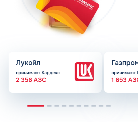
Лукойл
Газпро
принимают Кардекс
принимают 
2 356 АЗС
1 653 АЗ