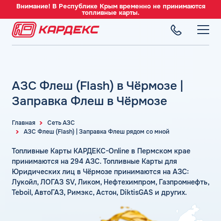
Внимание! В Республике Крым временно не принимаются
топливные карты.
ТОПЛИВНЫЕ КАРТЫ
Топливные карты для юридических лиц
АЗС Флеш (Flash) в Чёрмозе |
СЕТЬ АЗС
Преимущества
Вся сеть АЗС
Заправка Флеш в Чёрмозе
Сравнение
ТОПЛИВО
АЗС Лукойл
Индивидуальный подход
Автомобильное топливо
Главная
Сеть АЗС
АЗС Газпромнефть
АЗС Флеш (Flash) | Заправка Флеш рядом со мной
СЕРВИСЫ
Автомойки
Бензин
АЗС Татнефть
Все сервисы
Аdblue
Топливные Карты КАРДЕКС-Online в Пермском крае
Дизельное топливо
КОМПАНИЯ
АЗС Тебойл
Электронный Документооборот (ЭДО)
принимаются на 294 АЗС. Топливные Карты для
Шиномонтаж
Топливный газ
О компании
Юридических лиц в Чёрмозе принимаются на АЗС:
АЗС Газпром
Аналитика и Рекомендации
Вопросы и Ответы
Лукойл, ЛОГАЗ SV, Ликом, Нефтехимпром, Газпромнефть,
Топливные бренды
Контакты
+7 (499) 322-22-95
АЗС Сургутнефтегаз
Умный Личный Кабинет
Teboil, АвтоГАЗ, Римэкс, Астон, DiktisGAS и других.
Наши города
АЗС Нефтьмагистраль
info@card-oil.ru
Уведомления об окончании баланса
Калькулятор расхода топлива