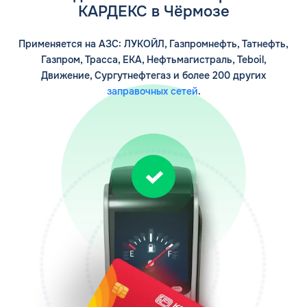
КАРДЕКС в Чёрмозе
Заполняя форму, я
соглашаюсь с
обработкой персональных данных
Применяется на АЗС: ЛУКОЙЛ, Газпромнефть, Татнефть,
Газпром, Трасса, ЕКА, Нефтьмагистраль, Teboil,
Движение, Сургутнефтегаз и более 200 других
заправочных сетей
.