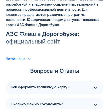
разработкой и внедрением современных технологий в
процессы профессиональной деятельности. Для
клиентов предлагаются различные программы
лояльности. Юридическим лицам доступны топливные
карты АЗС Флеш в Дорогобуже.
АЗС Флеш в Дорогобуже:
ЗАКАЗАТЬ
официальный сайт
ОБРАТНЫЙ ЗВОНОК
Группа компаний «ФЛЭШ» ярко зарекомендовала себя в
Спасибо! Ваша заявка принята.
Имя*
2008 году. Специалисты разработали и внедрили
Читать еще
Мы свяжемся с Вами в ближайшее
автоматические автозаправочные станции на
рабочее время: пн-пт с 9:00 до 18:00
территории Российской Федерации. Решения
Вопросы и Ответы
по МСК
Телефон*
выпущены для АЗС “Газпром”. В последующие годы
ОК
тесное сотрудничество фирм продолжилось.
Первая заправочная станция под названием АЗС Флеш в
Email*
Как оформить топливную карту?
Дорогобуже Смоленской области появилась в 2015 году.
Компания предлагает только автоматические
заправочные станции. А в 2020 году начался активный
Комментарий
Сколько можно сэкономить?
ввод новейшего инновационного решения -