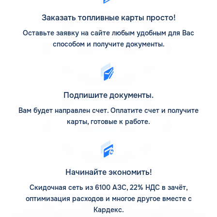
АЗС Флеш на карте
Заказать топливные карты просто!
Оставьте заявку на сайте любым удобным для Вас
АЗС Флеш в Дорогобуже Смоленской области
способом и получите документы.
предлагает заправиться на автоматических станциях,
которые расположены по различным популярным
маршрутам следования. Адреса заправочных станций
смотрите на Карте АЗС КАРДЕКС. Предварительное
изучение размещения интересующих заправочных
Подпишите документы.
станций поможет заранее построить маршрут так, чтобы
посетить их в нужное время.
Вам будет направлен счет. Оплатите счет и получите
карты, готовые к работе.
Компания основывает свою деятельность на
использовании передовых технологий, поэтому активно
развивается. Если задаться вопросом, сколько АЗС у
компании Флеш, то верным ответом на сегодня является
12 заправочных станций. На них предлагается пополнить
Начинайте экономить!
запасы топлива различного типа, есть дополнительные
услуги. Клиентам доступны мойка для автомобилей и
Скидочная сеть из 6100 АЗС, 22% НДС в зачёт,
шиномонтаж.
оптимизация расходов и многое другое вместе с
Кардекс.
Помимо 12 собственных заправочных станций, у