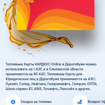
Поддержка
Статьи
Личный кабинет
Цена бензина и ДТ
Карта АЗС
Получить консультацию
Топливные Карты КАРДЕКС-Online в Дорогобуже можно
использовать на 1 АЗС и в Смоленской области
принимаются на 85 АЗС. Топливные Карты для
Юридических лиц в Дорогобуже принимаются на АЗС:
Лукойл, Солид, Нефтика, Газпромнефть, Газпром, ОПТИ,
Шина-сервис 67, ARIS, Татнефть, Люксойл и других.
Скидка на топливо
Возврат Н