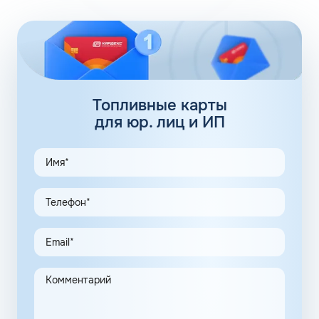
компании есть партнерские АЗС. Партнеры сегодня
обеспечивают дополнительные 100 АЗС. Сеть
заправочных станций локализуется сразу в нескольких
регионах, планируется выход на федеральный уровень.
Топливные карты Флеш:
заправки
Топливные карты
для юр. лиц и ИП
АЗС Флеш в Дорогобуже Смоленской области
предлагает удобные схемы работы для коммерческих
клиентов. Доступны топливные карты Флеш для
юридических лиц. Экономия и качество сервиса,
предоставляемого для клиентов в рамках данной
программы, привлекают предпринимателей.
Заправочные карты для ИП значительно упрощают
выполнение задач в области транспортной логистики.
Автоматизация процессов транспортной логистики
помогает упростить работу сотрудников, сократить
количество поставленных задач и трудозатрат на их
выполнение. Решение дополнительно уменьшает риски
ошибок в документах и подсчетах.