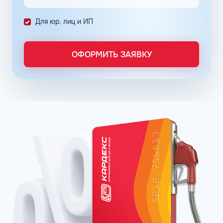
Снизить расходы на топливо помогает контроль
Для юр. лиц и ИП
расходов, который осуществляется в упрощенном
порядке, за счет электронного документооборота.
Систематизация и сбор информации в одном месте о
ОФОРМИТЬ ЗАЯВКУ
расходах водителей на заправках поможет выявить
недобросовестных сотрудников. Использование средств
компании в собственных интересах легко выявить, если
проанализировать доступную статистику за
интересующий предпринимателя период работы. Также
можно выявить и урезать лишние расходы, если дела
компании требуют экономии и тщательного контроля
бюджета.
Можно использовать топливные карты для оптовых
закупок топлива. Достаточно приобрести необходимое
количество литров качественного топлива на баланс
карты, чтобы воспользоваться ими в течение года, когда
это потребуется. Бизнес-процессы с топливными
картами ведутся без задержек, связанных с проблемами
в области транспортной логистики. Также можно легко
получить возврат 22% НДС.