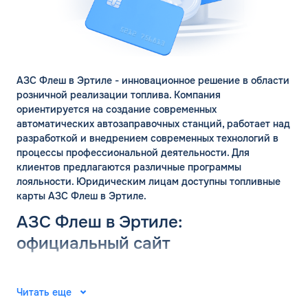
АЗС Флеш в Эртиле - инновационное решение в области
розничной реализации топлива. Компания
ориентируется на создание современных
автоматических автозаправочных станций, работает над
разработкой и внедрением современных технологий в
процессы профессиональной деятельности. Для
ЗАКАЗАТЬ
клиентов предлагаются различные программы
ОБРАТНЫЙ ЗВОНОК
лояльности. Юридическим лицам доступны топливные
карты АЗС Флеш в Эртиле.
Спасибо! Ваша заявка принята.
АЗС Флеш в Эртиле:
Имя*
Мы свяжемся с Вами в ближайшее
официальный сайт
рабочее время: пн-пт с 9:00 до 18:00
по МСК
Телефон*
Группа компаний «ФЛЭШ» ярко зарекомендовала себя в
ОК
2008 году. Специалисты разработали и внедрили
Читать еще
автоматические автозаправочные станции на
Email*