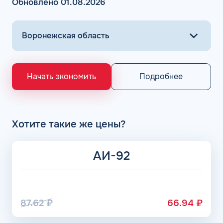
Обновлено 01.08.2026
горючего на проверенных АЗС осуществляется всего в
несколько кликов.
Основными поставщиками для АЗС Flash являются
крупнейшие заводы по нефтепереработке в России,
выпускающие лучшее топливо в стране экологического
класса Евро 5: ООО «Газпром добыча Астрахань» ПАО
«Газпром», Рязанский НПЗ, Саратовский НПЗ, Уфимский
Подробнее
Начать экономить
НПЗ группы Роснефть. АЗС Flash и АГЗС компании
получает положительные отзывы от клиентов.
Хотите такие же цены?
АИ-92
87.62
₽
66.94
₽