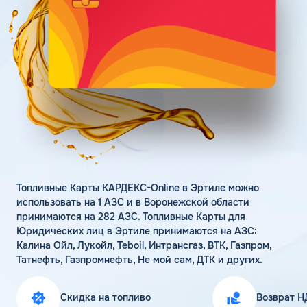
Поддержка
Статьи
Личный кабинет
Цена бензина и ДТ
Карта АЗС
Получить консультацию
Топливные Карты КАРДЕКС-Online в Эртиле можно
использовать на 1 АЗС и в Воронежской области
принимаются на 282 АЗС. Топливные Карты для
Юридических лиц в Эртиле принимаются на АЗС:
Калина Ойл, Лукойл, Teboil, Интрансгаз, ВТК, Газпром,
Татнефть, Газпромнефть, Не мой сам, ДТК и других.
Скидка на топливо
Возврат Н