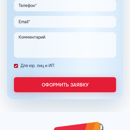
клиентов в рамках данной программы, привлекают
предпринимателей. Заправочные карты для ИП
значительно упрощают выполнение задач в области
транспортной логистики.
Автоматизация процессов транспортной логистики
помогает упростить работу сотрудников, сократить
количество поставленных задач и трудозатрат на их
выполнение. Решение дополнительно уменьшает риски
ошибок в документах и подсчетах.
Снизить расходы на топливо помогает контроль
Для юр. лиц и ИП
расходов, который осуществляется в упрощенном
порядке, за счет электронного документооборота.
Систематизация и сбор информации в одном месте о
ОФОРМИТЬ ЗАЯВКУ
расходах водителей на заправках поможет выявить
недобросовестных сотрудников. Использование средств
компании в собственных интересах легко выявить, если
проанализировать доступную статистику за
интересующий предпринимателя период работы. Также
можно выявить и урезать лишние расходы, если дела
компании требуют экономии и тщательного контроля
бюджета.