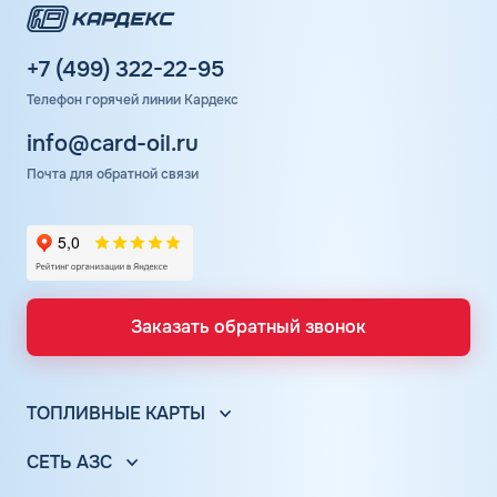
+7 (499) 322-22-95
Телефон горячей линии Кардекс
info@card-oil.ru
Почта для обратной связи
Заказать обратный звонок
ТОПЛИВНЫЕ КАРТЫ
Топливные карты для юр. лиц
СЕТЬ АЗС
Топливные карты КАРДЕКС
Вся сеть АЗС