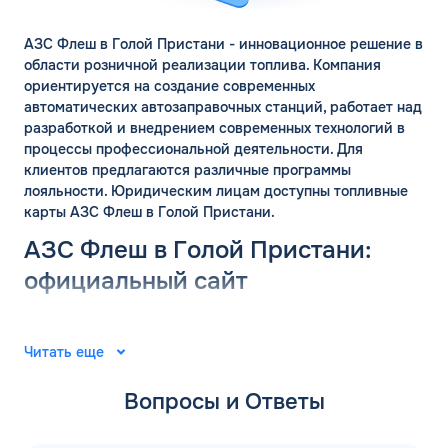
АЗС Флеш в Голой Пристани - инновационное решение в
области розничной реализации топлива. Компания
ориентируется на создание современных
автоматических автозаправочных станций, работает над
разработкой и внедрением современных технологий в
процессы профессиональной деятельности. Для
клиентов предлагаются различные программы
лояльности. Юридическим лицам доступны топливные
карты АЗС Флеш в Голой Пристани.
АЗС Флеш в Голой Пристани:
официальный сайт
Группа компаний «ФЛЭШ» ярко зарекомендовала себя в
2008 году. Специалисты разработали и внедрили
Читать еще
автоматические автозаправочные станции на
территории Российской Федерации. Решения
Вопросы и Ответы
выпущены для АЗС “Газпром”. В последующие годы
тесное сотрудничество фирм продолжилось.