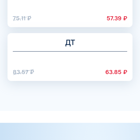
75.11
₽
57.39
₽
ДТ
83.57
₽
63.85
₽