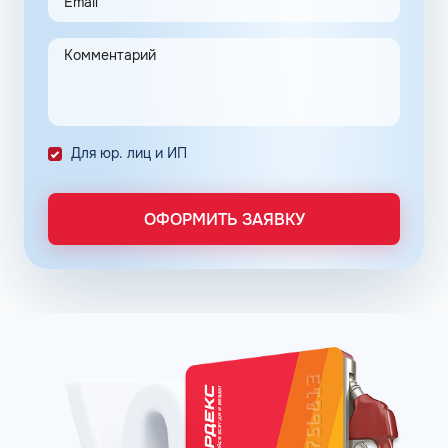
Автоматизация процессов транспортной логистики
помогает упростить работу сотрудников, сократить
количество поставленных задач и трудозатрат на их
выполнение. Решение дополнительно уменьшает риски
ошибок в документах и подсчетах.
Снизить расходы на топливо помогает контроль
Для юр. лиц и ИП
расходов, который осуществляется в упрощенном
порядке, за счет электронного документооборота.
Систематизация и сбор информации в одном месте о
ОФОРМИТЬ ЗАЯВКУ
расходах водителей на заправках поможет выявить
недобросовестных сотрудников. Использование средств
компании в собственных интересах легко выявить, если
проанализировать доступную статистику за
интересующий предпринимателя период работы. Также
можно выявить и урезать лишние расходы, если дела
компании требуют экономии и тщательного контроля
бюджета.
Можно использовать топливные карты для оптовых
закупок топлива. Достаточно приобрести необходимое