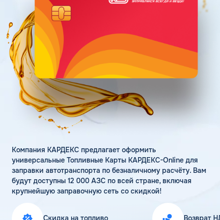
Поддержка
Статьи
Личный кабинет
Цена бензина и ДТ
Карта АЗС
Получить консультацию
Компания КАРДЕКС предлагает оформить
универсальные Топливные Карты КАРДЕКС-Online для
заправки автотранспорта по безналичному расчёту. Вам
будут доступны 12 000 АЗС по всей стране, включая
крупнейшую заправочную сеть со скидкой!
Скидка на топливо
Возврат Н