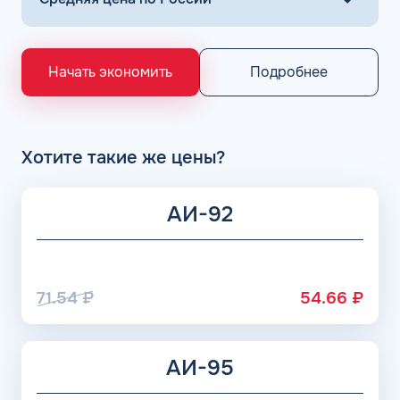
крупнейшие заводы по нефтепереработке в России,
выпускающие лучшее топливо в стране экологического
класса Евро 5: ООО «Газпром добыча Астрахань» ПАО
«Газпром», Рязанский НПЗ, Саратовский НПЗ, Уфимский
Подробнее
Начать экономить
НПЗ группы Роснефть. АЗС Flash и АГЗС компании
получает положительные отзывы от клиентов.
Хотите такие же цены?
АИ-92
71.54
₽
54.66
₽
АИ-95