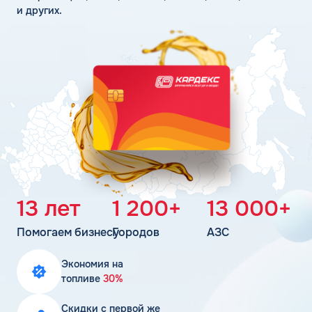
Поддержка
и других.
Статьи
Личный кабинет
Цена бензина и ДТ
Карта АЗС
Получить консультацию
13 лет
1 200+
13 000+
Помогаем бизнесу
Городов
АЗС
Экономия на
топливе
30%
Скидки с первой же