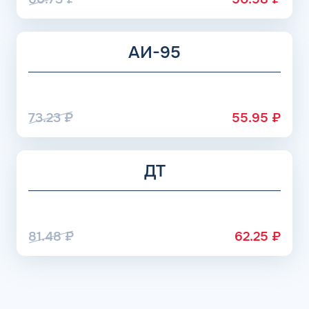
АИ-95
73.23
₽
55.95
₽
ДТ
81.48
₽
62.25
₽