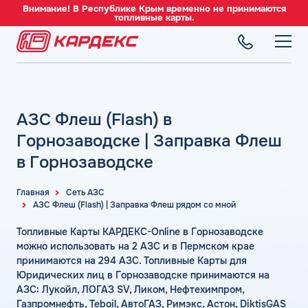
Внимание! В Республике Крым временно не принимаются
топливные карты.
ТОПЛИВНЫЕ КАРТЫ
Топливные карты для юридических лиц
АЗС Флеш (Flash) в
СЕТЬ АЗС
Преимущества
Вся сеть АЗС
Горнозаводске | Заправка Флеш
Сравнение
ТОПЛИВО
АЗС Лукойл
в Горнозаводске
Индивидуальный подход
Автомобильное топливо
АЗС Газпромнефть
СЕРВИСЫ
Автомойки
Бензин
Главная
Сеть АЗС
АЗС Татнефть
Все сервисы
АЗС Флеш (Flash) | Заправка Флеш рядом со мной
Аdblue
Дизельное топливо
КОМПАНИЯ
АЗС Тебойл
Электронный Документооборот (ЭДО)
Шиномонтаж
Топливные Карты КАРДЕКС-Online в Горнозаводске
Топливный газ
О компании
АЗС Газпром
Аналитика и Рекомендации
можно использовать на 2 АЗС и в Пермском крае
Вопросы и Ответы
Топливные бренды
Контакты
+7 (499) 322-22-95
принимаются на 294 АЗС. Топливные Карты для
АЗС Сургутнефтегаз
Умный Личный Кабинет
Юридических лиц в Горнозаводске принимаются на
Наши города
АЗС Нефтьмагистраль
info@card-oil.ru
Уведомления об окончании баланса
АЗС: Лукойл, ЛОГАЗ SV, Ликом, Нефтехимпром,
Калькулятор расхода топлива
Газпромнефть, Teboil, АвтоГАЗ, Римэкс, Астон, DiktisGAS