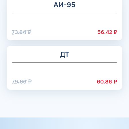
АИ-95
73.84
₽
56.42
₽
ДТ
79.66
₽
60.86
₽