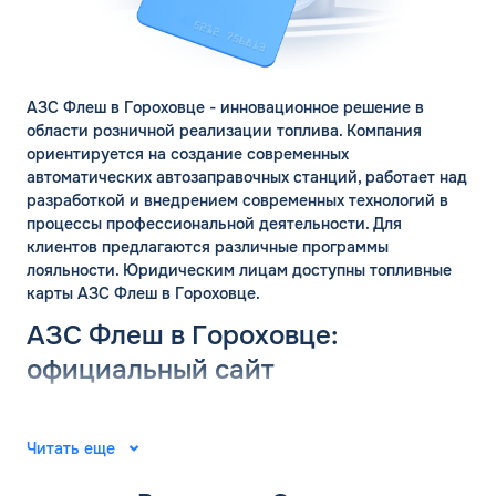
ЗАКАЗАТЬ
ОБРАТНЫЙ ЗВОНОК
Спасибо! Ваша заявка принята.
Имя*
АЗС Флеш в Гороховце - инновационное решение в
Мы свяжемся с Вами в ближайшее
области розничной реализации топлива. Компания
время
ориентируется на создание современных
Телефон*
ОК
автоматических автозаправочных станций, работает над
разработкой и внедрением современных технологий в
процессы профессиональной деятельности. Для
Email*
клиентов предлагаются различные программы
лояльности. Юридическим лицам доступны топливные
карты АЗС Флеш в Гороховце.
Комментарий
АЗС Флеш в Гороховце:
официальный сайт
ЗАВТРА
ДО
Для юр. лиц и ИП
Группа компаний «ФЛЭШ» ярко зарекомендовала себя в
2008 году. Специалисты разработали и внедрили
Читать еще
ОФОРМИТЬ ЗАЯВКУ
автоматические автозаправочные станции на
Заполняя форму, я
соглашаюсь с
территории Российской Федерации. Решения