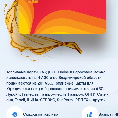
Поддержка
Статьи
Личный кабинет
Цена бензина и ДТ
Карта АЗС
Получить консультацию
Топливные Карты КАРДЕКС-Online в Гороховце можно
использовать на 4 АЗС и во Владимирской области
принимаются на 201 АЗС. Топливные Карты для
Юридических лиц в Гороховце принимаются на АЗС:
Лукойл, Татнефть, Газпромнефть, Газпром, ОПТИ, Сити-
ойл, Teboil, ШИНА-СЕРВИС, SunPetrol, РТ-ТЕХ и других.
Скидка на топливо
Возврат Н