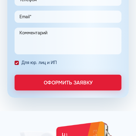
программы, привлекают предпринимателей.
Заправочные карты для ИП значительно упрощают
выполнение задач в области транспортной логистики.
Автоматизация процессов транспортной логистики
помогает упростить работу сотрудников, сократить
количество поставленных задач и трудозатрат на их
выполнение. Решение дополнительно уменьшает риски
ошибок в документах и подсчетах.
Снизить расходы на топливо помогает контроль
Для юр. лиц и ИП
расходов, который осуществляется в упрощенном
порядке, за счет электронного документооборота.
Систематизация и сбор информации в одном месте о
ОФОРМИТЬ ЗАЯВКУ
расходах водителей на заправках поможет выявить
недобросовестных сотрудников. Использование средств
компании в собственных интересах легко выявить, если
проанализировать доступную статистику за
интересующий предпринимателя период работы. Также
можно выявить и урезать лишние расходы, если дела
компании требуют экономии и тщательного контроля
бюджета.