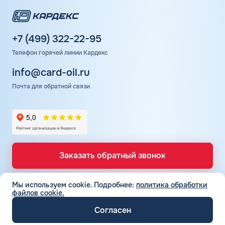
+7 (499) 322-22-95
Телефон горячей линии Кардекс
info@card-oil.ru
Почта для обратной связи
Заказать обратный звонок
Мы используем cookie.
Подробнее:
политика обработки
файлов cookie.
ТОПЛИВНЫЕ КАРТЫ
Топливные карты для юр. лиц
Согласен
СЕТЬ АЗС
Топливные карты КАРДЕКС