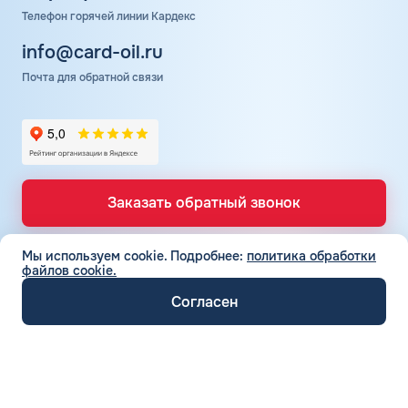
Телефон горячей линии Кардекс
info@card-oil.ru
Почта для обратной связи
Заказать обратный звонок
Мы используем cookie.
Подробнее:
политика обработки
файлов cookie.
ТОПЛИВНЫЕ КАРТЫ
Топливные карты для юр. лиц
Согласен
СЕТЬ АЗС
Топливные карты КАРДЕКС
Вся сеть АЗС
Топливные карты Лукойл
ТОПЛИВО
АЗС Лукойл
Автомобильное топливо
Топливные карты Газпромнефть
АЗС Газпромнефть
СЕРВИСЫ И УСЛУГИ
Бензин
Топливные карты Татнефть