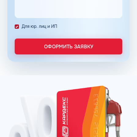
количество поставленных задач и трудозатрат на их
выполнение. Решение дополнительно уменьшает риски
ошибок в документах и подсчетах.
Снизить расходы на топливо помогает контроль
Для юр. лиц и ИП
расходов, который осуществляется в упрощенном
порядке, за счет электронного документооборота.
Систематизация и сбор информации в одном месте о
ОФОРМИТЬ ЗАЯВКУ
расходах водителей на заправках поможет выявить
недобросовестных сотрудников. Использование средств
компании в собственных интересах легко выявить, если
проанализировать доступную статистику за
интересующий предпринимателя период работы. Также
можно выявить и урезать лишние расходы, если дела
компании требуют экономии и тщательного контроля
бюджета.
Можно использовать топливные карты для оптовых
закупок топлива. Достаточно приобрести необходимое
количество литров качественного топлива на баланс
карты, чтобы воспользоваться ими в течение года, когда
это потребуется. Бизнес-процессы с топливными
картами ведутся без задержек, связанных с проблемами