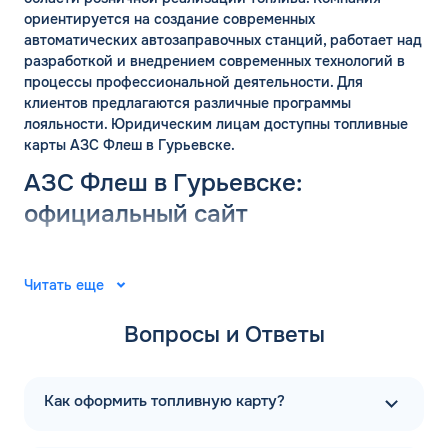
ориентируется на создание современных
Спасибо! Ваша заявка принята.
автоматических автозаправочных станций, работает над
Имя*
разработкой и внедрением современных технологий в
Мы свяжемся с Вами в ближайшее
рабочее время: пн-пт с 9:00 до 18:00
процессы профессиональной деятельности. Для
по МСК
клиентов предлагаются различные программы
Телефон*
лояльности. Юридическим лицам доступны топливные
ОК
карты АЗС Флеш в Гурьевске.
Email*
АЗС Флеш в Гурьевске:
официальный сайт
Комментарий
Группа компаний «ФЛЭШ» ярко зарекомендовала себя в
2008 году. Специалисты разработали и внедрили
Читать еще
ЗАВТРА
автоматические автозаправочные станции на
ДО
территории Российской Федерации. Решения
Для юр. лиц и ИП
Вопросы и Ответы
выпущены для АЗС “Газпром”. В последующие годы
тесное сотрудничество фирм продолжилось.
ОФОРМИТЬ ЗАЯВКУ
Первая заправочная станция под названием АЗС Флеш в
Заполняя форму, я
соглашаюсь с
Как оформить топливную карту?
обработкой персональных данных
Гурьевске Кемеровской области - Кузбасса появилась в
2015 году. Компания предлагает только автоматические