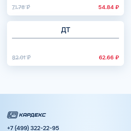
71.78
₽
54.84
₽
ДТ
82.01
₽
62.66
₽
+7 (499) 322-22-95