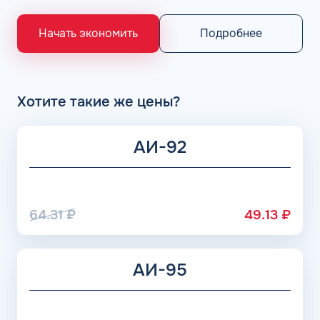
«Газпром», Рязанский НПЗ, Саратовский НПЗ, Уфимский
НПЗ группы Роснефть. АЗС Flash и АГЗС компании
Подробнее
Начать экономить
получает положительные отзывы от клиентов.
Хотите такие же цены?
АИ-92
64.31
₽
49.13
₽
АИ-95