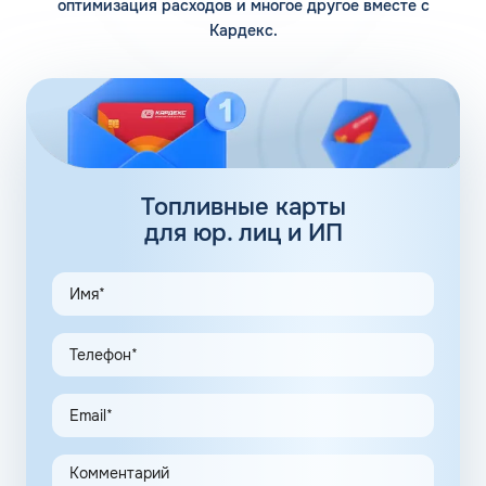
оптимизация расходов и многое другое вместе с
Кардекс.
Помимо 12 собственных заправочных станций, у
компании есть партнерские АЗС. Партнеры сегодня
обеспечивают дополнительные 100 АЗС. Сеть
заправочных станций локализуется сразу в нескольких
регионах, планируется выход на федеральный уровень.
Топливные карты Флеш:
заправки
Топливные карты
для юр. лиц и ИП
АЗС Флеш в Гурьевске Кемеровской области - Кузбасса
предлагает удобные схемы работы для коммерческих
клиентов. Доступны топливные карты Флеш для
юридических лиц. Экономия и качество сервиса,
предоставляемого для клиентов в рамках данной
программы, привлекают предпринимателей.
Заправочные карты для ИП значительно упрощают
выполнение задач в области транспортной логистики.
Автоматизация процессов транспортной логистики
помогает упростить работу сотрудников, сократить