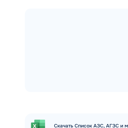
ДОГОВОР З
мгновенное заключение Д
день об
Скачать Список АЗС, АГЗС и 