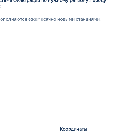
стема фильтрации по нужному региону, городу,
С.
дополняются ежемесячно новыми станциями.
Координаты