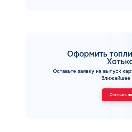
Оформить топли
ТОПЛИВНЫЕ КАРТЫ
Хотьк
Оставьте заявку на выпуск кар
ближайшее 
Оставить з
Мы свяжемся с В