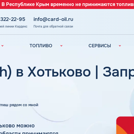
 В Республике Крым временно не принимаются топлив
 322-22-95
info@card-oil.ru
чей линии Кардекс
Почта для обратной связи
ТОПЛИВО
СЕРВИСЫ
Автомобильное
Все сервисы
топливо
Электронный
h) в Хотьково | За
Бензин
Документооборот
ефть
(ЭДО)
Дизельное
топливо
Аналитика и
Рекомендации
Топливный газ
Умный Личный
Топливные бренды
 Флеш рядом со мной
Кабинет
Наши города
Уведомления об
з
окончании баланса
Калькулятор
тьково можно
расхода топлива
Поддержка
 области принимаются
аль