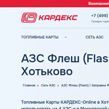
Внимание!
+7 (499)
Телефон горя
ТОПЛИВНЫЕ КАРТЫ
СЕТЬ АЗС
Топливные карты для
Вся сеть АЗС
юридических лиц
АЗС Лукойл
АЗС Флеш (Flas
Преимущества
АЗС Газпромн
Сравнение
Хотьково
АЗС Татнефть
Индивидуальный
АЗС Тебойл
подход
АЗС Газпром
Автомойки
Главная
Сеть АЗС
АЗС Флеш (Flash) | Заправка
АЗС
Аdblue
Сургутнефтега
Шиномонтаж
Топливные Карты КАРДЕКС-Online в Хо
АЗС
использовать на 4 АЗС и в Московской
Вопросы и Ответы
Нефтьмагистр