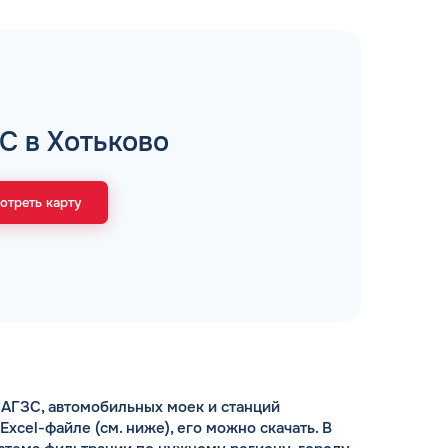
рий
С в Хотьково
ЗАВТРА
ц и ИП
ДО
отреть карту
ОФОРМИТЬ ЗАЯВКУ
 я
соглашаюсь с обработкой персональных
данных
АГЗС, автомобильных моек и станций
cel-файле (см. ниже), его можно скачать. В