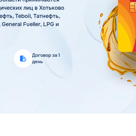
Статьи
ических лиц в Хотьково
Цена бензина и ДТ
ть, Teboil, Татнефть,
eneral Fueller, LPG и
Договор за 1
день