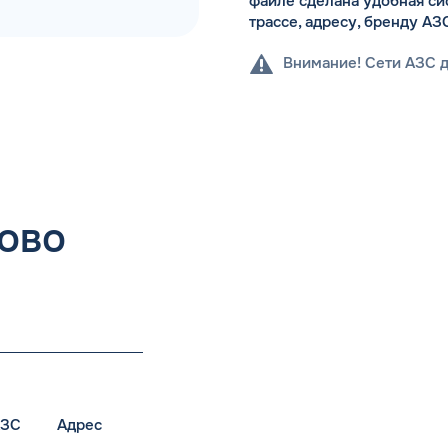
файле сделана удобная си
трассе, адресу, бренду АЗ
Внимание! Сети АЗС 
ово
АЗС
Адрес