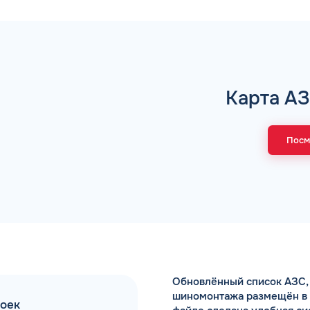
Коммента
Карта АЗ
А 5 МИНУТ
Для юр. ли
оговора и выпуск карт в
ращения
Посм
Заполняя форму,
Обновлённый список АЗС, 
шиномонтажа размещён в Ex
моек