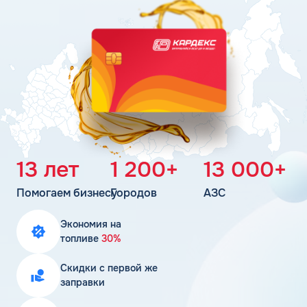
Поддержка
Статьи
Личный кабинет
Цена бензина и ДТ
Карта АЗС
Получить консультацию
13 лет
1 200+
13 000+
Помогаем бизнесу
Городов
АЗС
Экономия на
топливе
30%
Скидки с первой же
заправки