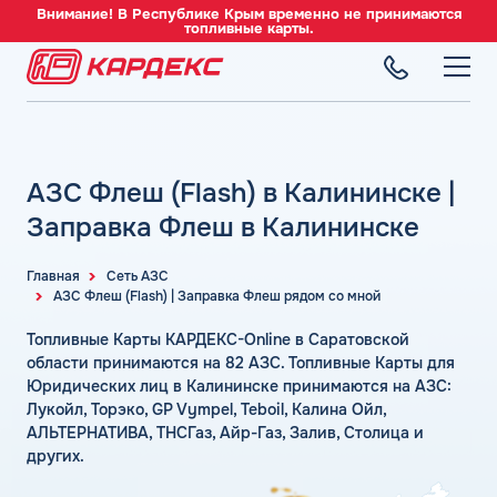
Внимание! В Республике Крым временно не принимаются
топливные карты.
ТОПЛИВНЫЕ КАРТЫ
Топливные карты для юридических лиц
АЗС Флеш (Flash) в Калининске |
СЕТЬ АЗС
Преимущества
Вся сеть АЗС
Заправка Флеш в Калининске
Сравнение
ТОПЛИВО
АЗС Лукойл
Индивидуальный подход
Автомобильное топливо
Главная
Сеть АЗС
АЗС Газпромнефть
АЗС Флеш (Flash) | Заправка Флеш рядом со мной
СЕРВИСЫ
Автомойки
Бензин
АЗС Татнефть
Все сервисы
Аdblue
Топливные Карты КАРДЕКС-Online в Саратовской
Дизельное топливо
КОМПАНИЯ
АЗС Тебойл
Электронный Документооборот (ЭДО)
области принимаются на 82 АЗС. Топливные Карты для
Шиномонтаж
Топливный газ
О компании
Юридических лиц в Калининске принимаются на АЗС:
АЗС Газпром
Аналитика и Рекомендации
Вопросы и Ответы
Лукойл, Торэко, GP Vympel, Teboil, Калина Ойл,
Топливные бренды
Контакты
+7 (499) 322-22-95
АЗС Сургутнефтегаз
Умный Личный Кабинет
АЛЬТЕРНАТИВА, ТНСГаз, Айр-Газ, Залив, Столица и
Наши города
других.
АЗС Нефтьмагистраль
info@card-oil.ru
Уведомления об окончании баланса
Калькулятор расхода топлива