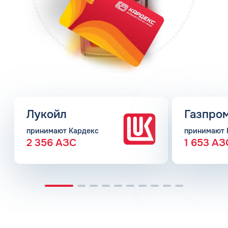
Лукойл
Газпро
принимают Кардекс
принимают 
2 356 АЗС
1 653 АЗ