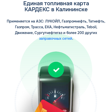
Единая топливная карта
Заполняя форму, я
соглашаюсь с
КАРДЕКС в Калининске
обработкой персональных данных
Применяется на АЗС: ЛУКОЙЛ, Газпромнефть, Татнефть,
Газпром, Трасса, ЕКА, Нефтьмагистраль, Teboil,
Движение, Сургутнефтегаз и более 200 других
заправочных сетей
.