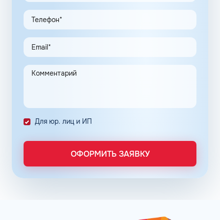
Экономия и качество сервиса, предоставляемого для
клиентов в рамках данной программы, привлекают
предпринимателей. Заправочные карты для ИП
значительно упрощают выполнение задач в области
транспортной логистики.
Автоматизация процессов транспортной логистики
помогает упростить работу сотрудников, сократить
количество поставленных задач и трудозатрат на их
выполнение. Решение дополнительно уменьшает риски
ошибок в документах и подсчетах.
Снизить расходы на топливо помогает контроль
Для юр. лиц и ИП
расходов, который осуществляется в упрощенном
порядке, за счет электронного документооборота.
Систематизация и сбор информации в одном месте о
ОФОРМИТЬ ЗАЯВКУ
расходах водителей на заправках поможет выявить
недобросовестных сотрудников. Использование средств
компании в собственных интересах легко выявить, если
проанализировать доступную статистику за
интересующий предпринимателя период работы. Также
можно выявить и урезать лишние расходы, если дела
компании требуют экономии и тщательного контроля