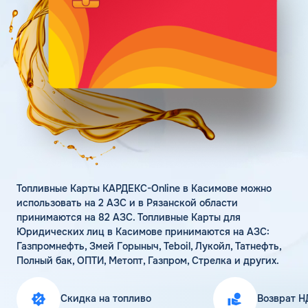
Поддержка
Статьи
Личный кабинет
Цена бензина и ДТ
Карта АЗС
Получить консультацию
Топливные Карты КАРДЕКС-Online в Касимове можно
использовать на 2 АЗС и в Рязанской области
принимаются на 82 АЗС. Топливные Карты для
Юридических лиц в Касимове принимаются на АЗС:
Газпромнефть, Змей Горыныч, Teboil, Лукойл, Татнефть,
Полный бак, ОПТИ, Метопт, Газпром, Стрелка и других.
Скидка на топливо
Возврат Н