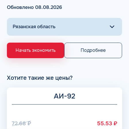
различного типа: бензин, ДТ, метан, пропан, газ. Оплата
Обновлено 08.08.2026
горючего на проверенных АЗС осуществляется всего в
несколько кликов.
Основными поставщиками для АЗС Flash являются
крупнейшие заводы по нефтепереработке в России,
выпускающие лучшее топливо в стране экологического
класса Евро 5: ООО «Газпром добыча Астрахань» ПАО
«Газпром», Рязанский НПЗ, Саратовский НПЗ, Уфимский
Подробнее
Начать экономить
НПЗ группы Роснефть. АЗС Flash и АГЗС компании
получает положительные отзывы от клиентов.
Хотите такие же цены?
АИ-92
72.68
₽
55.53
₽