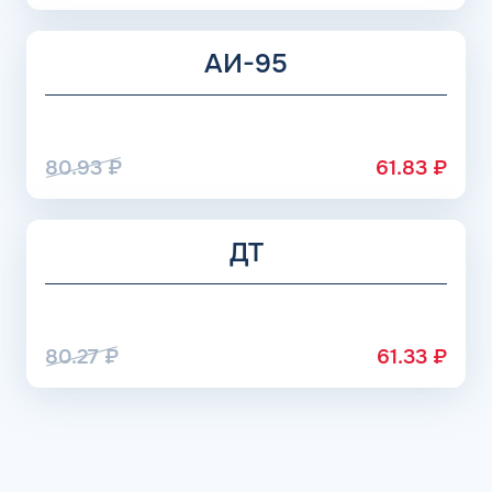
АИ-95
80.93
₽
61.83
₽
ДТ
80.27
₽
61.33
₽