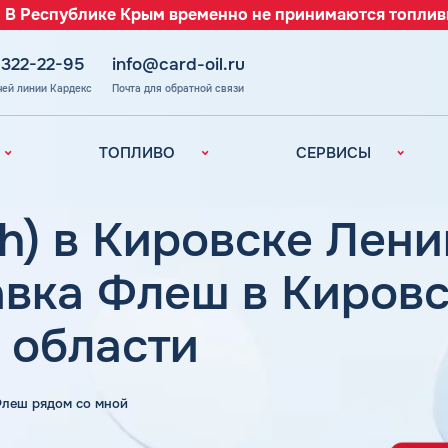
 В Республике Крым временно не принимаются топлив
 322-22-95
info@card-oil.ru
чей линии Кардекс
Почта для обратной связи
ТОПЛИВО
СЕРВИСЫ
Автомобильное
Все сервисы
топливо
Электронный
h) в Кировске Лен
Бензин
Документооборот
ефть
(ЭДО)
Дизельное
авка Флеш в Киров
топливо
Аналитика и
Рекомендации
Топливный газ
 области
Умный Личный
Топливные бренды
Кабинет
Наши города
Уведомления об
з
 Флеш рядом со мной
окончании баланса
Калькулятор
расхода топлива
Поддержка
аль