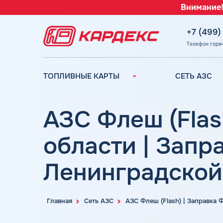
Внимание!
+7 (499)
Телефон горя
ТОПЛИВНЫЕ КАРТЫ
СЕТЬ АЗС
Топливные карты для
Вся сеть АЗС
юридических лиц
АЗС Лукойл
АЗС Флеш (Flas
Преимущества
АЗС Газпромн
Сравнение
области | Запр
АЗС Татнефть
Индивидуальный
АЗС Тебойл
подход
Ленинградской
АЗС Газпром
Автомойки
АЗС
Аdblue
Сургутнефтега
Главная
Сеть АЗС
АЗС Флеш (Flash) | Заправка
Шиномонтаж
АЗС
Вопросы и Ответы
Нефтьмагистр