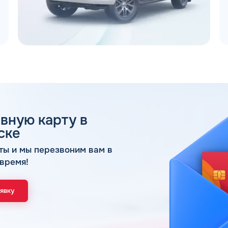
 ДЛЯ ЮР. ЛИЦ И ИП
ОБР
вную карту в
ске
Имя*
ты и мы перезвоним вам в
Спасибо! Ваша заявка принята.
время!
ами в ближайшее рабочее время: пн-пт с 9:00
ОК
Телефон*
аявку
Email*