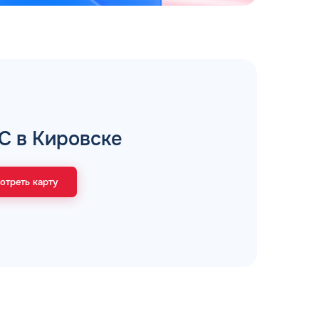
рий
ЗАВТРА
ц и ИП
С в Кировске
ДО
ОФОРМИТЬ ЗАЯВКУ
 я
соглашаюсь с обработкой персональных
отреть карту
данных