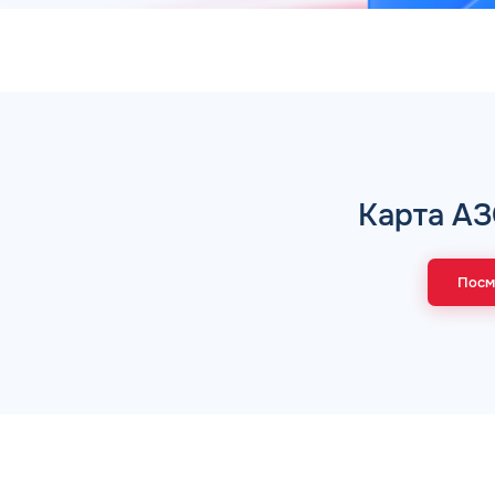
Коммента
А 5 МИНУТ
Для юр. ли
оговора и выпуск карт в
Карта АЗ
ращения
Заполняя форму,
Посм