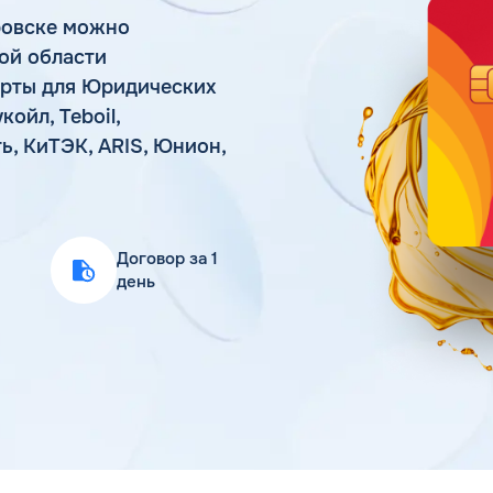
Статьи
ровске можно
Цена бензина и ДТ
ой области
арты для Юридических
ойл, Teboil,
ь, КиТЭК, ARIS, Юнион,
Договор за 1
день