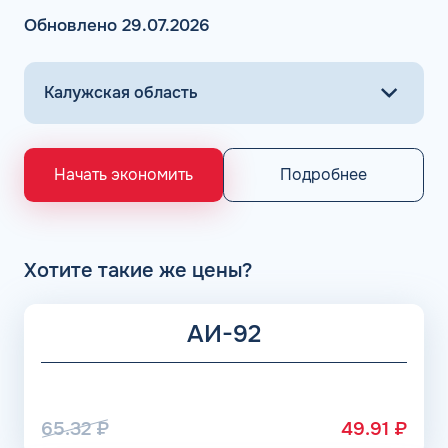
различного типа: бензин, ДТ, метан, пропан, газ. Оплата
Обновлено 29.07.2026
горючего на проверенных АЗС осуществляется всего в
несколько кликов.
Основными поставщиками для АЗС Flash являются
крупнейшие заводы по нефтепереработке в России,
выпускающие лучшее топливо в стране экологического
класса Евро 5: ООО «Газпром добыча Астрахань» ПАО
«Газпром», Рязанский НПЗ, Саратовский НПЗ, Уфимский
Подробнее
Начать экономить
НПЗ группы Роснефть. АЗС Flash и АГЗС компании
получает положительные отзывы от клиентов.
Хотите такие же цены?
АИ-92
65.32
₽
49.91
₽