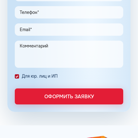
Экономия и качество сервиса, предоставляемого для
клиентов в рамках данной программы, привлекают
предпринимателей. Заправочные карты для ИП
значительно упрощают выполнение задач в области
транспортной логистики.
Автоматизация процессов транспортной логистики
помогает упростить работу сотрудников, сократить
количество поставленных задач и трудозатрат на их
выполнение. Решение дополнительно уменьшает риски
ошибок в документах и подсчетах.
Снизить расходы на топливо помогает контроль
Для юр. лиц и ИП
расходов, который осуществляется в упрощенном
порядке, за счет электронного документооборота.
Систематизация и сбор информации в одном месте о
ОФОРМИТЬ ЗАЯВКУ
расходах водителей на заправках поможет выявить
недобросовестных сотрудников. Использование средств
компании в собственных интересах легко выявить, если
проанализировать доступную статистику за
интересующий предпринимателя период работы. Также
можно выявить и урезать лишние расходы, если дела
компании требуют экономии и тщательного контроля