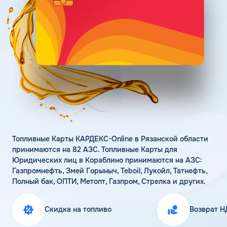
Поддержка
Статьи
Личный кабинет
Цена бензина и ДТ
Карта АЗС
Получить консультацию
Топливные Карты КАРДЕКС-Online в Рязанской области
принимаются на 82 АЗС. Топливные Карты для
Юридических лиц в Кораблино принимаются на АЗС:
Газпромнефть, Змей Горыныч, Teboil, Лукойл, Татнефть,
Полный бак, ОПТИ, Метопт, Газпром, Стрелка и других.
Скидка на топливо
Возврат Н