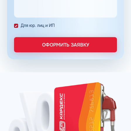
количество поставленных задач и трудозатрат на их
выполнение. Решение дополнительно уменьшает риски
ошибок в документах и подсчетах.
Снизить расходы на топливо помогает контроль
Для юр. лиц и ИП
расходов, который осуществляется в упрощенном
порядке, за счет электронного документооборота.
Систематизация и сбор информации в одном месте о
ОФОРМИТЬ ЗАЯВКУ
расходах водителей на заправках поможет выявить
недобросовестных сотрудников. Использование средств
компании в собственных интересах легко выявить, если
проанализировать доступную статистику за
интересующий предпринимателя период работы. Также
можно выявить и урезать лишние расходы, если дела
компании требуют экономии и тщательного контроля
бюджета.
Можно использовать топливные карты для оптовых
закупок топлива. Достаточно приобрести необходимое
количество литров качественного топлива на баланс
карты, чтобы воспользоваться ими в течение года, когда
это потребуется. Бизнес-процессы с топливными
картами ведутся без задержек, связанных с проблемами