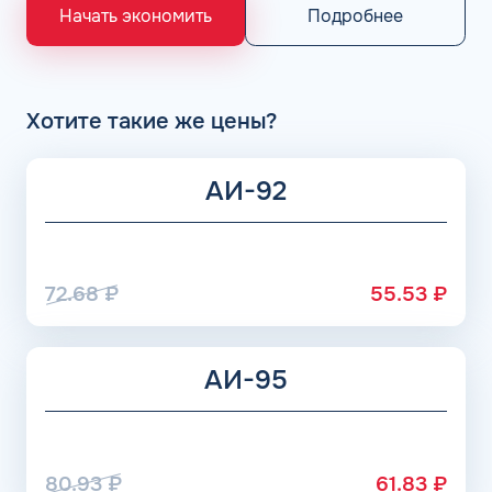
«Газпром», Рязанский НПЗ, Саратовский НПЗ, Уфимский
Подробнее
Начать экономить
НПЗ группы Роснефть. АЗС Flash и АГЗС компании
получает положительные отзывы от клиентов.
Хотите такие же цены?
АИ-92
72.68
₽
55.53
₽
АИ-95
80.93
₽
61.83
₽