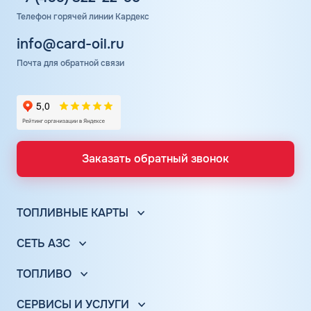
Телефон горячей линии Кардекс
info@card-oil.ru
Почта для обратной связи
Заказать обратный звонок
ТОПЛИВНЫЕ КАРТЫ
Топливные карты для юр. лиц
СЕТЬ АЗС
Топливные карты КАРДЕКС
Вся сеть АЗС
Топливные карты Лукойл
ТОПЛИВО
АЗС Лукойл
Автомобильное топливо
Топливные карты Газпромнефть
АЗС Газпромнефть
СЕРВИСЫ И УСЛУГИ
Бензин