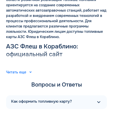
ориентируется на создание современных
автоматических автозаправочных станций, работает над
разработкой и внедрением современных технологий в
процессы профессиональной деятельности. Для
клиентов предлагаются различные программы
лояльности. Юридическим лицам доступны топливные
карты АЗС Флеш в Кораблино.
АЗС Флеш в Кораблино:
официальный сайт
Группа компаний «ФЛЭШ» ярко зарекомендовала себя в
2008 году. Специалисты разработали и внедрили
Читать еще
автоматические автозаправочные станции на
территории Российской Федерации. Решения
Вопросы и Ответы
выпущены для АЗС “Газпром”. В последующие годы
тесное сотрудничество фирм продолжилось.
Первая заправочная станция под названием АЗС Флеш в
Как оформить топливную карту?
Кораблино Рязанской области появилась в 2015 году.
Компания предлагает только автоматические