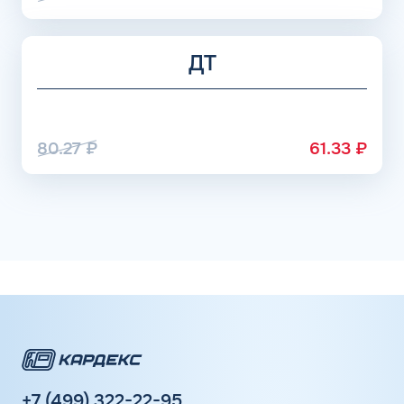
ДТ
80.27
₽
61.33
₽
+7 (499) 322-22-95