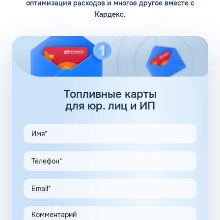
оптимизация расходов и многое другое вместе с
Кардекс.
Помимо 12 собственных заправочных станций, у
компании есть партнерские АЗС. Партнеры сегодня
обеспечивают дополнительные 100 АЗС. Сеть
заправочных станций локализуется сразу в нескольких
регионах, планируется выход на федеральный уровень.
Топливные карты Флеш:
заправки
Топливные карты
для юр. лиц и ИП
АЗС Флеш в Кораблино Рязанской области предлагает
удобные схемы работы для коммерческих клиентов.
Доступны топливные карты Флеш для юридических лиц.
Экономия и качество сервиса, предоставляемого для
клиентов в рамках данной программы, привлекают
предпринимателей. Заправочные карты для ИП
значительно упрощают выполнение задач в области
транспортной логистики.
Автоматизация процессов транспортной логистики
помогает упростить работу сотрудников, сократить