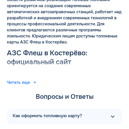
ориентируется на создание современных
автоматических автозаправочных станций, работает над
разработкой и внедрением современных технологий в
процессы профессиональной деятельности. Для
клиентов предлагаются различные программы
лояльности. Юридическим лицам доступны топливные
карты АЗС Флеш в Костерёво.
АЗС Флеш в Костерёво:
официальный сайт
Группа компаний «ФЛЭШ» ярко зарекомендовала себя в
2008 году. Специалисты разработали и внедрили
Читать еще
автоматические автозаправочные станции на
территории Российской Федерации. Решения
Вопросы и Ответы
выпущены для АЗС “Газпром”. В последующие годы
тесное сотрудничество фирм продолжилось.
Первая заправочная станция под названием АЗС Флеш в
Как оформить топливную карту?
Костерёво Владимирской области появилась в 2015
году. Компания предлагает только автоматические