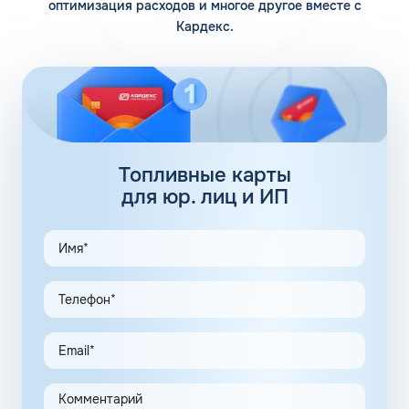
оптимизация расходов и многое другое вместе с
Кардекс.
Помимо 12 собственных заправочных станций, у
компании есть партнерские АЗС. Партнеры сегодня
обеспечивают дополнительные 100 АЗС. Сеть
заправочных станций локализуется сразу в нескольких
регионах, планируется выход на федеральный уровень.
Топливные карты Флеш:
заправки
Топливные карты
для юр. лиц и ИП
АЗС Флеш в Костерёво Владимирской области
предлагает удобные схемы работы для коммерческих
клиентов. Доступны топливные карты Флеш для
юридических лиц. Экономия и качество сервиса,
предоставляемого для клиентов в рамках данной
программы, привлекают предпринимателей.
Заправочные карты для ИП значительно упрощают
выполнение задач в области транспортной логистики.
Автоматизация процессов транспортной логистики
помогает упростить работу сотрудников, сократить