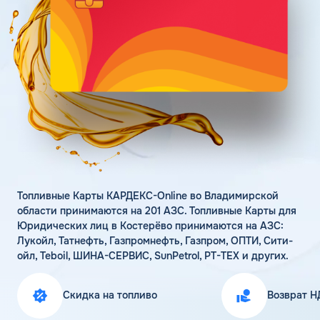
Поддержка
Статьи
Личный кабинет
Цена бензина и ДТ
Карта АЗС
Получить консультацию
Топливные Карты КАРДЕКС-Online во Владимирской
области принимаются на 201 АЗС. Топливные Карты для
Юридических лиц в Костерёво принимаются на АЗС:
Лукойл, Татнефть, Газпромнефть, Газпром, ОПТИ, Сити-
ойл, Teboil, ШИНА-СЕРВИС, SunPetrol, РТ-ТЕХ и других.
Скидка на топливо
Возврат Н