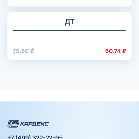
ДТ
79.50
₽
60.74
₽
+7 (499) 322-22-95