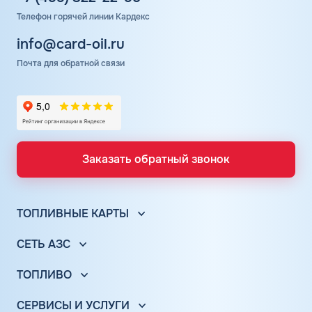
Телефон горячей линии Кардекс
info@card-oil.ru
Почта для обратной связи
Заказать обратный звонок
ТОПЛИВНЫЕ КАРТЫ
Топливные карты для юр. лиц
СЕТЬ АЗС
Топливные карты КАРДЕКС
Вся сеть АЗС
Топливные карты Лукойл
ТОПЛИВО
АЗС Лукойл
Автомобильное топливо
Топливные карты Газпромнефть
АЗС Газпромнефть
СЕРВИСЫ И УСЛУГИ
Бензин