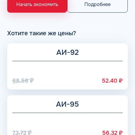
«Газпром», Рязанский НПЗ, Саратовский НПЗ, Уфимский
Подробнее
Начать экономить
НПЗ группы Роснефть. АЗС Flash и АГЗС компании
получает положительные отзывы от клиентов.
Хотите такие же цены?
АИ-92
68.58
₽
52.40
₽
АИ-95
73.72
₽
56.32
₽