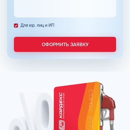
количество поставленных задач и трудозатрат на их
выполнение. Решение дополнительно уменьшает риски
ошибок в документах и подсчетах.
Снизить расходы на топливо помогает контроль
Для юр. лиц и ИП
расходов, который осуществляется в упрощенном
порядке, за счет электронного документооборота.
Систематизация и сбор информации в одном месте о
ОФОРМИТЬ ЗАЯВКУ
расходах водителей на заправках поможет выявить
недобросовестных сотрудников. Использование средств
компании в собственных интересах легко выявить, если
проанализировать доступную статистику за
интересующий предпринимателя период работы. Также
можно выявить и урезать лишние расходы, если дела
компании требуют экономии и тщательного контроля
бюджета.
Можно использовать топливные карты для оптовых
закупок топлива. Достаточно приобрести необходимое
количество литров качественного топлива на баланс
карты, чтобы воспользоваться ими в течение года, когда
это потребуется. Бизнес-процессы с топливными
картами ведутся без задержек, связанных с проблемами