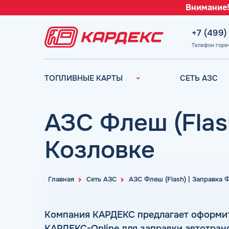
Внимание!
+7 (499)
Телефон горя
ТОПЛИВНЫЕ КАРТЫ
СЕТЬ АЗС
Топливные карты для
Вся сеть АЗС
юридических лиц
АЗС Лукойл
АЗС Флеш (Flas
Преимущества
АЗС Газпромн
Сравнение
Козловке
АЗС Татнефть
Индивидуальный
АЗС Тебойл
подход
АЗС Газпром
Автомойки
Главная
Сеть АЗС
АЗС Флеш (Flash) | Заправка
АЗС
Аdblue
Сургутнефтега
Шиномонтаж
Компания КАРДЕКС предлагает оформи
АЗС
КАРДЕКС-Online для заправки автотран
Вопросы и Ответы
Нефтьмагистр