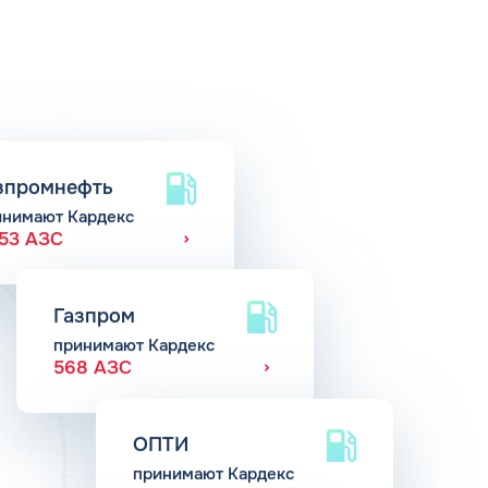
зпромнефть
инимают Кардекс
653 АЗС
Газпром
принимают Кардекс
568 АЗС
ОПТИ
принимают Кардекс