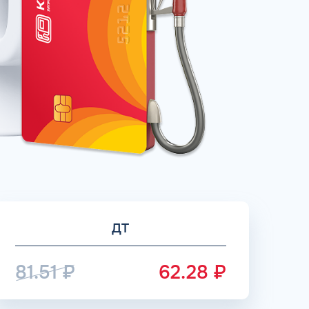
рий
ЗАВТРА
ц и ИП
ДО
ОФОРМИТЬ ЗАЯВКУ
 я
соглашаюсь с обработкой персональных
данных
ДТ
81.51
₽
62.28
₽