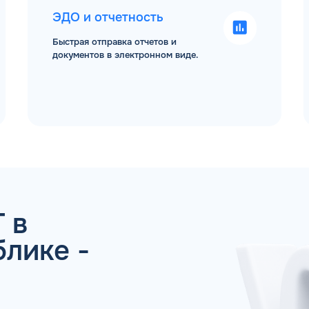
ЭДО и отчетность
Быстрая отправка отчетов и
документов в электронном виде.
 ДЛЯ ЮР. ЛИЦ И ИП
ОБР
Имя*
Спасибо! Ваша заявка принята.
 в
Мы свяжемся с Вами в ближайшее время
лике -
ОК
Телефон*
Email*