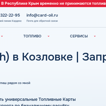
 В Республике Крым временно не принимаются топлив
 322-22-95
info@card-oil.ru
чей линии Кардекс
Почта для обратной связи
ТОПЛИВО
СЕРВИСЫ
Автомобильное
Все сервисы
топливо
Электронный
h) в Козловке | За
Бензин
Документооборот
ефть
(ЭДО)
Дизельное
топливо
Аналитика и
Рекомендации
Топливный газ
Умный Личный
Топливные бренды
 Флеш рядом со мной
Кабинет
Наши города
Уведомления об
з
окончании баланса
Калькулятор
ть универсальные Топливные Карты
расхода топлива
Поддержка
спорта по безналичному расчёту.
аль