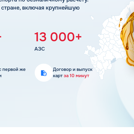
Статьи
й стране, включая крупнейшую
Цена бензина и ДТ
+
13 000+
АЗС
с первой же
Договор и выпуск
и
карт
за 10 минут