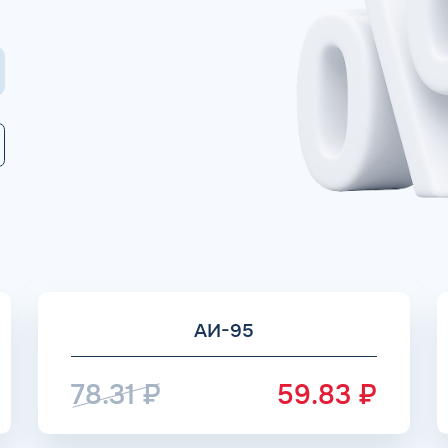
Коммента
А 5 МИНУТ
Для юр. ли
оговора и выпуск карт в
ращения
Заполняя форму,
АИ-95
78.31
₽
59.83
₽