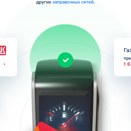
других
заправочных сетей
.
Га
пр
1 