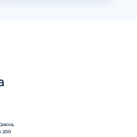
а
расса,
е 200