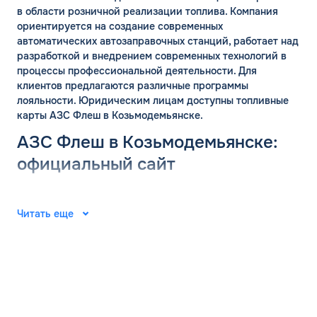
в области розничной реализации топлива. Компания
ориентируется на создание современных
автоматических автозаправочных станций, работает над
разработкой и внедрением современных технологий в
процессы профессиональной деятельности. Для
клиентов предлагаются различные программы
лояльности. Юридическим лицам доступны топливные
карты АЗС Флеш в Козьмодемьянске.
АЗС Флеш в Козьмодемьянске:
официальный сайт
Группа компаний «ФЛЭШ» ярко зарекомендовала себя в
2008 году. Специалисты разработали и внедрили
Читать еще
автоматические автозаправочные станции на
территории Российской Федерации. Решения
выпущены для АЗС “Газпром”. В последующие годы
тесное сотрудничество фирм продолжилось.
Первая заправочная станция под названием АЗС Флеш в
Козьмодемьянске Республики Марий Эл появилась в