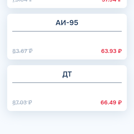
АИ-95
83.67
₽
63.93
₽
ДТ
87.03
₽
66.49
₽