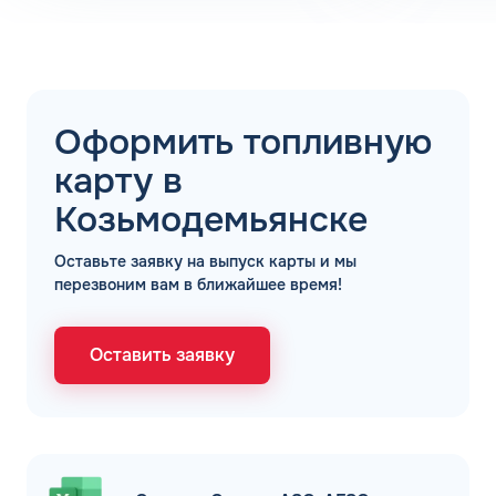
ЗАВТРА
ДО
Для юр. лиц и ИП
Оформить топливную
ОФОРМИТЬ ЗАЯВКУ
карту в
Заполняя форму, я
соглашаюсь с
обработкой персональных данных
Козьмодемьянске
Оставьте заявку на выпуск карты и мы
перезвоним вам в ближайшее время!
Оставить заявку