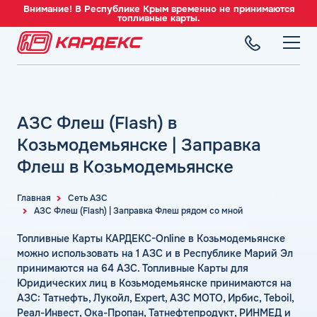
Внимание! В Республике Крым временно не принимаются
топливные карты.
ТОПЛИВНЫЕ КАРТЫ
Топливные карты для юридических лиц
АЗС Флеш (Flash) в
СЕТЬ АЗС
Преимущества
Вся сеть АЗС
Козьмодемьянске | Заправка
Сравнение
ТОПЛИВО
АЗС Лукойл
Флеш в Козьмодемьянске
Индивидуальный подход
Автомобильное топливо
АЗС Газпромнефть
СЕРВИСЫ
Автомойки
Бензин
Главная
Сеть АЗС
АЗС Татнефть
Все сервисы
АЗС Флеш (Flash) | Заправка Флеш рядом со мной
Аdblue
Дизельное топливо
КОМПАНИЯ
АЗС Тебойл
Электронный Документооборот (ЭДО)
Шиномонтаж
Топливные Карты КАРДЕКС-Online в Козьмодемьянске
Топливный газ
О компании
АЗС Газпром
Аналитика и Рекомендации
можно использовать на 1 АЗС и в Республике Марий Эл
Вопросы и Ответы
Топливные бренды
Контакты
+7 (499) 322-22-95
принимаются на 64 АЗС. Топливные Карты для
АЗС Сургутнефтегаз
Умный Личный Кабинет
Юридических лиц в Козьмодемьянске принимаются на
Наши города
АЗС Нефтьмагистраль
info@card-oil.ru
Уведомления об окончании баланса
АЗС: Татнефть, Лукойл, Expert, АЗС МОТО, Ирбис, Teboil,
Калькулятор расхода топлива
Реал-Инвест, Ока-Пропан, Татнефтепродукт, РИНМЕД и