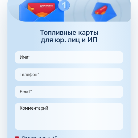
заправочных станций локализуется сразу в нескольких
регионах, планируется выход на федеральный уровень.
Топливные карты Флеш:
заправки
Топливные карты
для юр. лиц и ИП
АЗС Флеш в Кяхте Республики Бурятия предлагает
удобные схемы работы для коммерческих клиентов.
Доступны топливные карты Флеш для юридических лиц.
Экономия и качество сервиса, предоставляемого для
клиентов в рамках данной программы, привлекают
предпринимателей. Заправочные карты для ИП
значительно упрощают выполнение задач в области
транспортной логистики.
Автоматизация процессов транспортной логистики
помогает упростить работу сотрудников, сократить
количество поставленных задач и трудозатрат на их
выполнение. Решение дополнительно уменьшает риски
ошибок в документах и подсчетах.
Снизить расходы на топливо помогает контроль