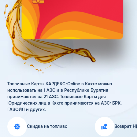
Поддержка
Статьи
Личный кабинет
Цена бензина и ДТ
Карта АЗС
Получить консультацию
Топливные Карты КАРДЕКС-Online в Кяхте можно
использовать на 1 АЗС и в Республике Бурятия
принимаются на 21 АЗС. Топливные Карты для
Юридических лиц в Кяхте принимаются на АЗС: БРК,
ГАЗОЙЛ и других.
Скидка на топливо
Возврат Н