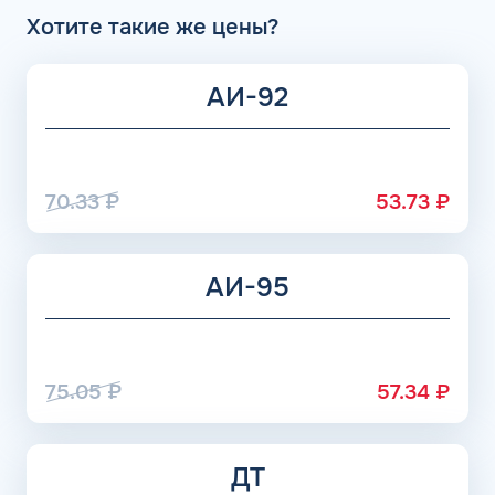
Хотите такие же цены?
АИ-92
70.33
₽
53.73
₽
АИ-95
75.05
₽
57.34
₽
ДТ