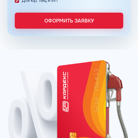
Для юр. лиц и ИП
расходов, который осуществляется в упрощенном
порядке, за счет электронного документооборота.
Систематизация и сбор информации в одном месте о
ОФОРМИТЬ ЗАЯВКУ
расходах водителей на заправках поможет выявить
недобросовестных сотрудников. Использование средств
компании в собственных интересах легко выявить, если
проанализировать доступную статистику за
интересующий предпринимателя период работы. Также
можно выявить и урезать лишние расходы, если дела
компании требуют экономии и тщательного контроля
бюджета.
Можно использовать топливные карты для оптовых
закупок топлива. Достаточно приобрести необходимое
количество литров качественного топлива на баланс
карты, чтобы воспользоваться ими в течение года, когда
это потребуется. Бизнес-процессы с топливными
картами ведутся без задержек, связанных с проблемами
в области транспортной логистики. Также можно легко
получить возврат 22% НДС.
Заправка по картам распространяется на сеть АЗС