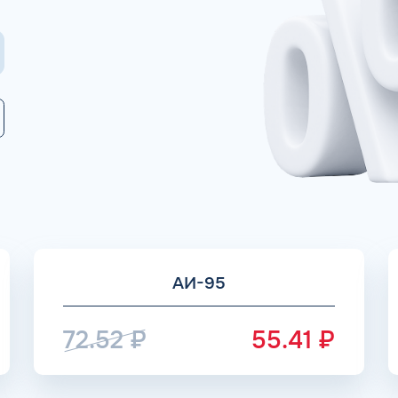
Коммента
ОЧНЫХ АЗС
Для юр. ли
авок на АЗС являются
оставляется на ВСЕ виды
лива
Заполняя форму,
АИ-95
72.52
₽
55.41
₽