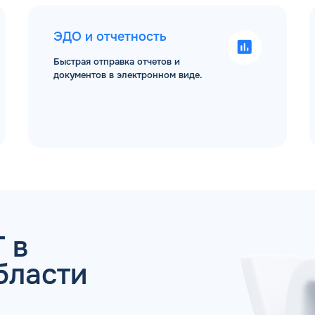
ЭДО и отчетность
Быстрая отправка отчетов и
документов в электронном виде.
 ДЛЯ ЮР. ЛИЦ И ИП
ОБР
Имя*
Спасибо! Ваша заявка принята.
Мы свяжемся с Вами в ближайшее время
 в
ОК
Телефон*
бласти
Email*