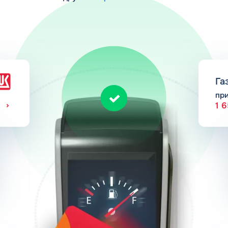
Га
пр
1 