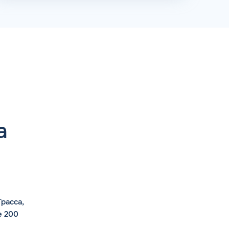
а
расса,
е 200