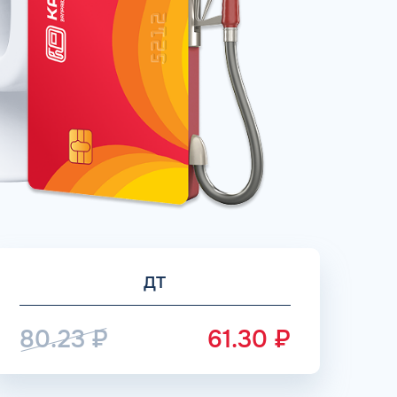
рий
ЗАВТРА
ц и ИП
ДО
ОФОРМИТЬ ЗАЯВКУ
 я
соглашаюсь с обработкой персональных
данных
ДТ
80.23
₽
61.30
₽