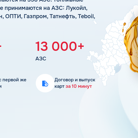
Статьи
е принимаются на АЗС: Лукойл,
Цена бензина и ДТ
 ОПТИ, Газпром, Татнефть, Teboil,
+
13 000+
АЗС
с первой же
Договор и выпуск
и
карт
за 10 минут