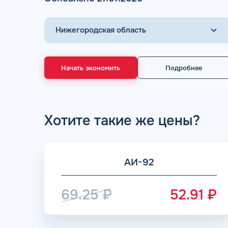
Начать экономить
Подробнее
60% СКИД
более половины запр
скидочными. Скидка пред
топ
Хотите такие же цены?
АИ-92
69.25
₽
52.91
₽