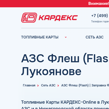
Внимание!
+7 (499)
Телефон горя
ТОПЛИВНЫЕ КАРТЫ
СЕТЬ АЗС
Топливные карты для
Вся сеть АЗС
юридических лиц
АЗС Лукойл
АЗС Флеш (Flas
Преимущества
АЗС Газпромн
Сравнение
Лукоянове
АЗС Татнефть
Индивидуальный
АЗС Тебойл
подход
АЗС Газпром
Автомойки
Главная
Сеть АЗС
АЗС Флеш (Flash) | Заправка
АЗС
Аdblue
Сургутнефтега
Шиномонтаж
Топливные Карты КАРДЕКС-Online в Лук
АЗС
АЗС и в Нижегородской области приним
Вопросы и Ответы
Нефтьмагистр