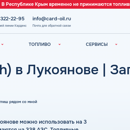
 В Республике Крым временно не принимаются топлив
 322-22-95
info@card-oil.ru
чей линии Кардекс
Почта для обратной связи
ТОПЛИВО
СЕРВИСЫ
Автомобильное
Все сервисы
топливо
Электронный
h) в Лукоянове | З
Бензин
Документооборот
ефть
(ЭДО)
Дизельное
топливо
Аналитика и
Рекомендации
Топливный газ
Умный Личный
Топливные бренды
 Флеш рядом со мной
Кабинет
Наши города
Уведомления об
з
окончании баланса
Калькулятор
оянове можно использовать на 3
расхода топлива
Поддержка
аются на 338 АЗС. Топливные
аль