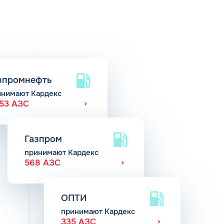
зпромнефть
инимают Кардекс
653 АЗС
Газпром
принимают Кардекс
568 АЗС
ОПТИ
принимают Кардекс
335 АЗС