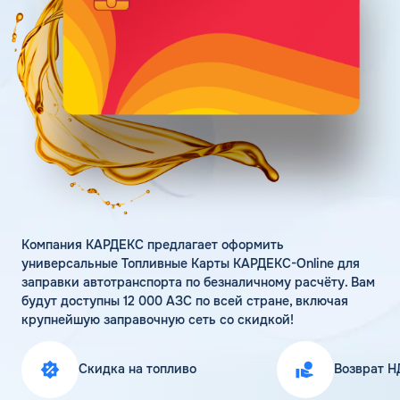
Поддержка
Статьи
Личный кабинет
Цена бензина и ДТ
Карта АЗС
Получить консультацию
Компания КАРДЕКС предлагает оформить
универсальные Топливные Карты КАРДЕКС-Online для
заправки автотранспорта по безналичному расчёту. Вам
будут доступны 12 000 АЗС по всей стране, включая
крупнейшую заправочную сеть со скидкой!
Скидка на топливо
Возврат Н