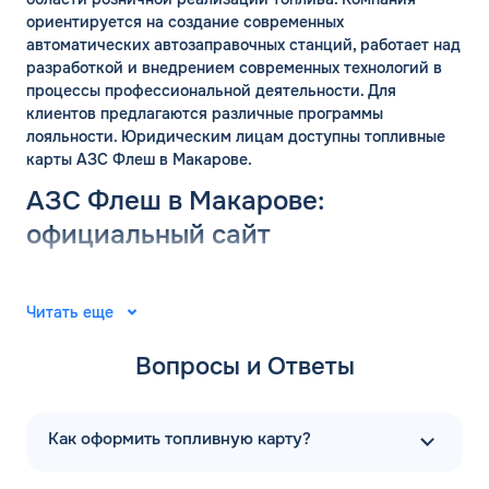
ориентируется на создание современных
автоматических автозаправочных станций, работает над
разработкой и внедрением современных технологий в
процессы профессиональной деятельности. Для
клиентов предлагаются различные программы
лояльности. Юридическим лицам доступны топливные
карты АЗС Флеш в Макарове.
АЗС Флеш в Макарове:
официальный сайт
Группа компаний «ФЛЭШ» ярко зарекомендовала себя в
2008 году. Специалисты разработали и внедрили
Читать еще
автоматические автозаправочные станции на
территории Российской Федерации. Решения
Вопросы и Ответы
выпущены для АЗС “Газпром”. В последующие годы
тесное сотрудничество фирм продолжилось.
Первая заправочная станция под названием АЗС Флеш в
Как оформить топливную карту?
Макарове Сахалинской области появилась в 2015 году.
Компания предлагает только автоматические