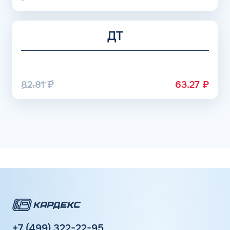
ДТ
82.81
₽
63.27
₽
+7 (499) 322-22-95