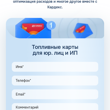
оптимизация расходов и многое другое вместе с
Кардекс.
Помимо 12 собственных заправочных станций, у
компании есть партнерские АЗС. Партнеры сегодня
обеспечивают дополнительные 100 АЗС. Сеть
заправочных станций локализуется сразу в нескольких
регионах, планируется выход на федеральный уровень.
Топливные карты Флеш:
заправки
Топливные карты
для юр. лиц и ИП
АЗС Флеш в Макарове Сахалинской области предлагает
удобные схемы работы для коммерческих клиентов.
Доступны топливные карты Флеш для юридических лиц.
Экономия и качество сервиса, предоставляемого для
клиентов в рамках данной программы, привлекают
предпринимателей. Заправочные карты для ИП
значительно упрощают выполнение задач в области
транспортной логистики.
Автоматизация процессов транспортной логистики
помогает упростить работу сотрудников, сократить