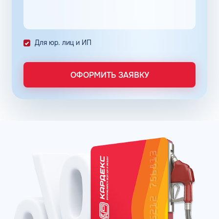
количество поставленных задач и трудозатрат на их
выполнение. Решение дополнительно уменьшает риски
ошибок в документах и подсчетах.
Снизить расходы на топливо помогает контроль
Для юр. лиц и ИП
расходов, который осуществляется в упрощенном
порядке, за счет электронного документооборота.
Систематизация и сбор информации в одном месте о
ОФОРМИТЬ ЗАЯВКУ
расходах водителей на заправках поможет выявить
недобросовестных сотрудников. Использование средств
компании в собственных интересах легко выявить, если
проанализировать доступную статистику за
интересующий предпринимателя период работы. Также
можно выявить и урезать лишние расходы, если дела
компании требуют экономии и тщательного контроля
бюджета.
Можно использовать топливные карты для оптовых
закупок топлива. Достаточно приобрести необходимое
количество литров качественного топлива на баланс
карты, чтобы воспользоваться ими в течение года, когда
это потребуется. Бизнес-процессы с топливными
картами ведутся без задержек, связанных с проблемами