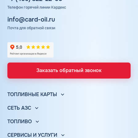
Телефон горячей линии Кардекс
info@card-oil.ru
Почта для обратной связи
Заказать обратный звонок
ТОПЛИВНЫЕ КАРТЫ
Топливные карты для юр. лиц
СЕТЬ АЗС
Топливные карты КАРДЕКС
Вся сеть АЗС
Топливные карты Лукойл
ТОПЛИВО
АЗС Лукойл
Автомобильное топливо
Топливные карты Газпромнефть
АЗС Газпромнефть
СЕРВИСЫ И УСЛУГИ
Бензин