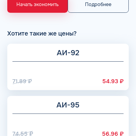
«Газпром», Рязанский НПЗ, Саратовский НПЗ, Уфимский
Подробнее
Начать экономить
НПЗ группы Роснефть. АЗС Flash и АГЗС компании
получает положительные отзывы от клиентов.
Хотите такие же цены?
АИ-92
71.89
₽
54.93
₽
АИ-95
74.55
₽
56.96
₽