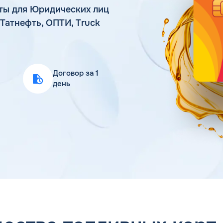
ты для Юридических лиц
Статьи
Татнефть, ОПТИ, Truck
Цена бензина и ДТ
Договор за 1
день