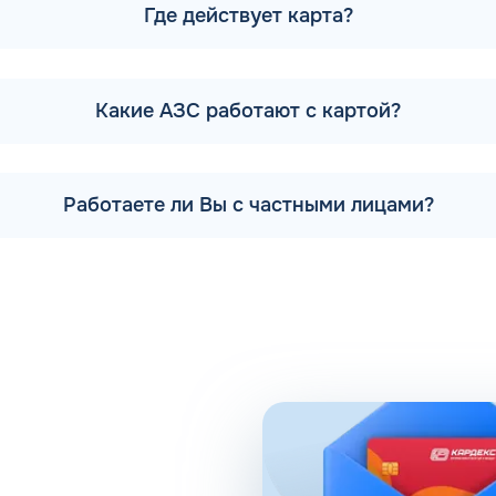
Где действует карта?
льзовании передовых технологий, поэтому активно развивае
вляется 12 заправочных станций. На них предлагается попол
йка для автомобилей и шиномонтаж.
Какие АЗС работают с картой?
 компании есть партнерские АЗС. Партнеры сегодня обеспе
кольких регионах, планируется выход на федеральный урове
аправки
Работаете ли Вы с частными лицами?
длагает удобные схемы работы для коммерческих клиентов
, предоставляемого для клиентов в рамках данной програм
 задач в области транспортной логистики.
и помогает упростить работу сотрудников, сократить колич
 риски ошибок в документах и подсчетах.
 расходов, который осуществляется в упрощенном порядке, 
те о расходах водителей на заправках поможет выявить не
ко выявить, если проанализировать доступную статистику 
 расходы, если дела компании требуют экономии и тщатель