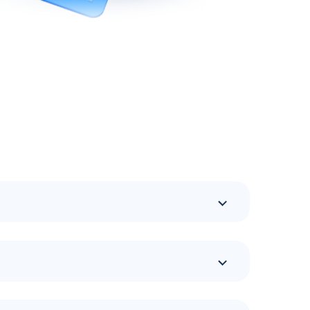
 потребители. Теперь им доступны
пании подробнее описаны на официальном сайте
ных программ лояльности и многое другое.
омпании в мобильном устройстве.
словия по программам лояльности в АЗС Флеш в
 расположены по различным популярным
изучение размещения интересующих