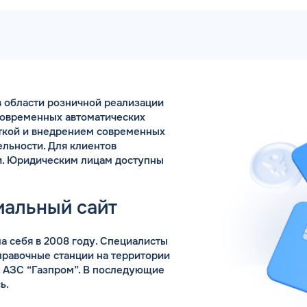
Коммента
 области розничной реализации
А 5 МИНУТ
Для юр. ли
современных автоматических
оговора и выпуск карт в
откой и внедрением современных
ращения
льности. Для клиентов
и. Юридическим лицам доступны
Заполняя форму,
иальный сайт
 себя в 2008 году. Специалисты
правочные станции на территории
 АЗС “Газпром”. В последующие
ь.