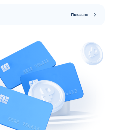
Показать
рий
ЗАВТРА
ц и ИП
ДО
ОФОРМИТЬ ЗАЯВКУ
 я
соглашаюсь с обработкой персональных
данных