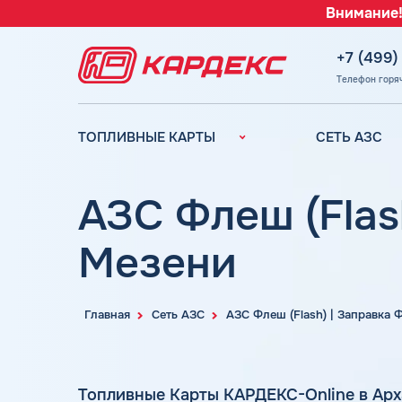
Внимание!
+7 (499)
Телефон горя
ТОПЛИВНЫЕ КАРТЫ
СЕТЬ АЗС
Топливные карты для
Вся сеть АЗС
юридических лиц
АЗС Лукойл
АЗС Флеш (Flas
Преимущества
АЗС Газпромн
Сравнение
Мезени
АЗС Татнефть
Индивидуальный
АЗС Тебойл
подход
АЗС Газпром
Автомойки
Главная
Сеть АЗС
АЗС Флеш (Flash) | Заправка
АЗС
Аdblue
Сургутнефтега
Шиномонтаж
АЗС
Топливные Карты КАРДЕКС-Online в Арх
Вопросы и Ответы
Нефтьмагистр