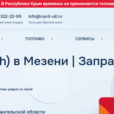
 В Республике Крым временно не принимаются топлив
 322-22-95
info@card-oil.ru
чей линии Кардекс
Почта для обратной связи
ТОПЛИВО
СЕРВИСЫ
Автомобильное
Все сервисы
топливо
Электронный
h) в Мезени | Запр
Бензин
Документооборот
ефть
(ЭДО)
Дизельное
топливо
Аналитика и
Рекомендации
Топливный газ
Умный Личный
Топливные бренды
 Флеш рядом со мной
Кабинет
Наши города
Уведомления об
з
окончании баланса
Калькулятор
расхода топлива
ангельской области
Поддержка
аль