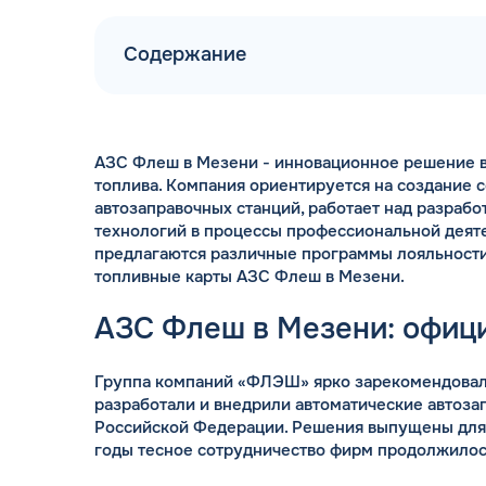
Содержание
АЗС Флеш в Мезени - инновационное решение в
ДОГОВОР З
топлива. Компания ориентируется на создание 
мгновенное заключение Д
автозаправочных станций, работает над разраб
день об
технологий в процессы профессиональной деяте
предлагаются различные программы лояльност
топливные карты АЗС Флеш в Мезени.
АЗС Флеш в Мезени: офиц
Группа компаний «ФЛЭШ» ярко зарекомендовала
разработали и внедрили автоматические автоза
Российской Федерации. Решения выпущены для
годы тесное сотрудничество фирм продолжилос