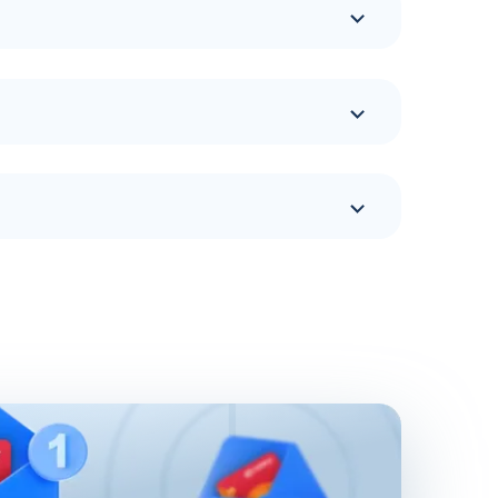
тся. Если задаться вопросом, сколько АЗС у
нить запасы топлива различного типа, есть
чивают дополнительные 100 АЗС. Сеть
нь.
. Доступны топливные карты Флеш для
мы, привлекают предпринимателей. Заправочные
ество поставленных задач и трудозатрат на их
за счет электронного документооборота.
добросовестных сотрудников. Использование
за интересующий предпринимателя период
ного контроля бюджета.