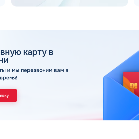
вную карту в
 ДЛЯ ЮР. ЛИЦ И ИП
ни
ОБР
ты и мы перезвоним вам в
время!
Имя*
Спасибо! Ваша заявка принята.
аявку
ами в ближайшее рабочее время: пн-пт с 9:00
ОК
Телефон*
Email*