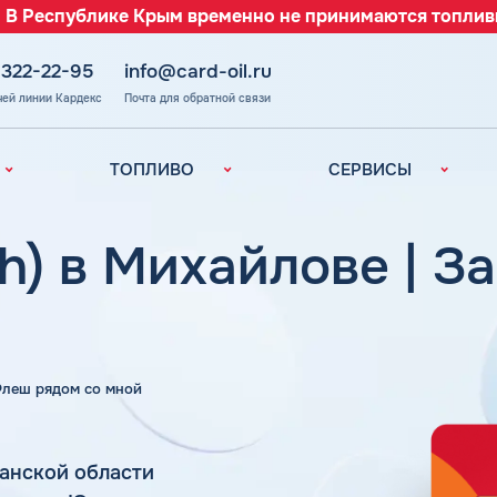
 В Республике Крым временно не принимаются топлив
 322-22-95
info@card-oil.ru
чей линии Кардекс
Почта для обратной связи
ТОПЛИВО
СЕРВИСЫ
Автомобильное
Все сервисы
топливо
Электронный
h) в Михайлове | З
Бензин
Документооборот
ефть
(ЭДО)
Дизельное
топливо
Аналитика и
Рекомендации
Топливный газ
Умный Личный
Топливные бренды
 Флеш рядом со мной
Кабинет
Наши города
Уведомления об
з
окончании баланса
Калькулятор
анской области
расхода топлива
Поддержка
аль