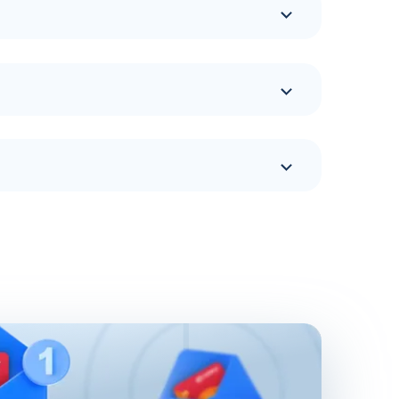
тся. Если задаться вопросом, сколько АЗС у
нить запасы топлива различного типа, есть
чивают дополнительные 100 АЗС. Сеть
нь.
 Доступны топливные карты Флеш для
мы, привлекают предпринимателей. Заправочные
ество поставленных задач и трудозатрат на их
за счет электронного документооборота.
добросовестных сотрудников. Использование
за интересующий предпринимателя период
ного контроля бюджета.