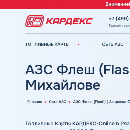
Внимание!
+7 (499)
Телефон горя
ТОПЛИВНЫЕ КАРТЫ
СЕТЬ АЗС
Топливные карты для
Вся сеть АЗС
юридических лиц
АЗС Лукойл
АЗС Флеш (Flas
Преимущества
АЗС Газпромн
Сравнение
Михайлове
АЗС Татнефть
Индивидуальный
АЗС Тебойл
подход
АЗС Газпром
Автомойки
Главная
Сеть АЗС
АЗС Флеш (Flash) | Заправка
АЗС
Аdblue
Сургутнефтега
Шиномонтаж
Топливные Карты КАРДЕКС-Online в Ряз
АЗС
Вопросы и Ответы
Нефтьмагистр