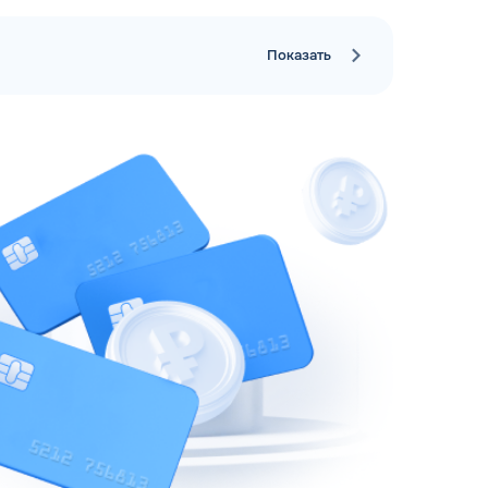
Показать
рий
ЗАВТРА
ц и ИП
ДО
ОФОРМИТЬ ЗАЯВКУ
 я
соглашаюсь с обработкой персональных
данных