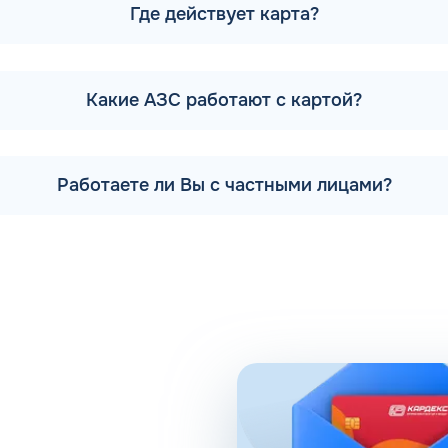
Где действует карта?
льзовании передовых технологий, поэтому активно развивае
вляется 12 заправочных станций. На них предлагается попол
йка для автомобилей и шиномонтаж.
Какие АЗС работают с картой?
 компании есть партнерские АЗС. Партнеры сегодня обеспе
кольких регионах, планируется выход на федеральный урове
аправки
Работаете ли Вы с частными лицами?
лагает удобные схемы работы для коммерческих клиентов.
, предоставляемого для клиентов в рамках данной програм
 задач в области транспортной логистики.
и помогает упростить работу сотрудников, сократить колич
 риски ошибок в документах и подсчетах.
 расходов, который осуществляется в упрощенном порядке, 
те о расходах водителей на заправках поможет выявить не
ко выявить, если проанализировать доступную статистику 
 расходы, если дела компании требуют экономии и тщатель