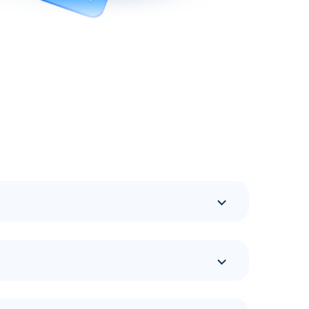
 потребители. Теперь им доступны
пании подробнее описаны на официальном сайте
ных программ лояльности и многое другое.
омпании в мобильном устройстве.
словия по программам лояльности в АЗС Флеш в
расположены по различным популярным
изучение размещения интересующих