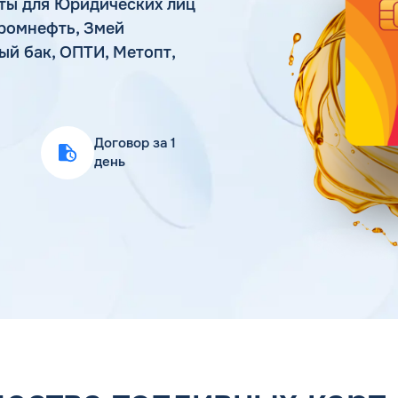
ты для Юридических лиц
Статьи
ромнефть, Змей
Цена бензина и ДТ
ный бак, ОПТИ, Метопт,
Договор за 1
день