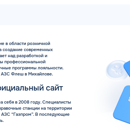
Коммента
е в области розничной
А 5 МИНУТ
Для юр. ли
на создание современных
оговора и выпуск карт в
ает над разработкой и
ращения
сы профессиональной
ичные программы лояльности.
Заполняя форму,
 АЗС Флеш в Михайлове.
фициальный сайт
 себя в 2008 году. Специалисты
правочные станции на территории
 АЗС “Газпром”. В последующие
ь.