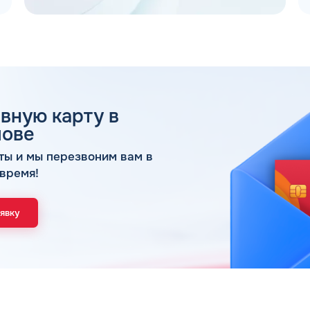
вную карту в
 ДЛЯ ЮР. ЛИЦ И ИП
лове
ОБР
ты и мы перезвоним вам в
время!
Имя*
Спасибо! Ваша заявка принята.
аявку
ами в ближайшее рабочее время: пн-пт с 9:00
ОК
Телефон*
Email*