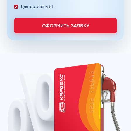
Снизить расходы на топливо помогает контроль
Для юр. лиц и ИП
расходов, который осуществляется в упрощенном
порядке, за счет электронного документооборота.
Систематизация и сбор информации в одном месте о
ОФОРМИТЬ ЗАЯВКУ
расходах водителей на заправках поможет выявить
недобросовестных сотрудников. Использование средств
компании в собственных интересах легко выявить, если
проанализировать доступную статистику за
интересующий предпринимателя период работы. Также
можно выявить и урезать лишние расходы, если дела
компании требуют экономии и тщательного контроля
бюджета.
Можно использовать топливные карты для оптовых
закупок топлива. Достаточно приобрести необходимое
количество литров качественного топлива на баланс
карты, чтобы воспользоваться ими в течение года, когда
это потребуется. Бизнес-процессы с топливными
картами ведутся без задержек, связанных с проблемами
в области транспортной логистики. Также можно легко
получить возврат 22% НДС.