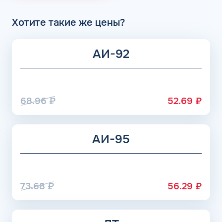
Хотите такие же цены?
АИ-92
68.96
₽
52.69
₽
АИ-95
73.68
₽
56.29
₽