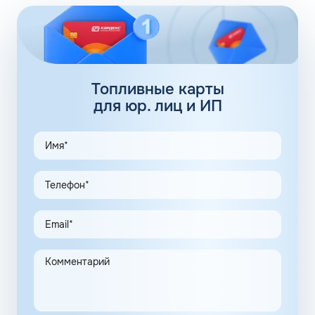
обеспечивают дополнительные 100 АЗС. Сеть
заправочных станций локализуется сразу в нескольких
регионах, планируется выход на федеральный уровень.
Топливные карты Флеш:
заправки
Топливные карты
для юр. лиц и ИП
АЗС Флеш в Называевске Омской области предлагает
удобные схемы работы для коммерческих клиентов.
Доступны топливные карты Флеш для юридических лиц.
Экономия и качество сервиса, предоставляемого для
клиентов в рамках данной программы, привлекают
предпринимателей. Заправочные карты для ИП
значительно упрощают выполнение задач в области
транспортной логистики.
Автоматизация процессов транспортной логистики
помогает упростить работу сотрудников, сократить
количество поставленных задач и трудозатрат на их
выполнение. Решение дополнительно уменьшает риски
ошибок в документах и подсчетах.