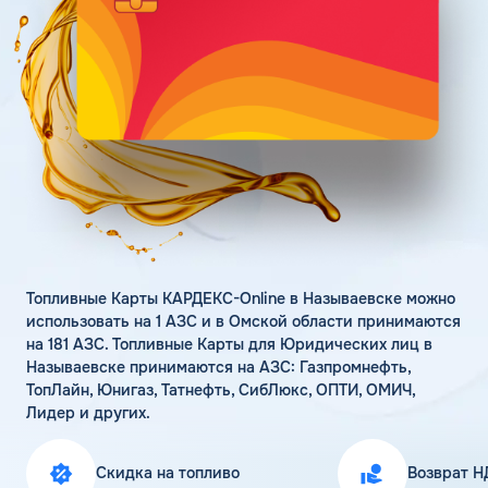
Поддержка
Статьи
Личный кабинет
Цена бензина и ДТ
Карта АЗС
Получить консультацию
Топливные Карты КАРДЕКС-Online в Называевске можно
использовать на 1 АЗС и в Омской области принимаются
на 181 АЗС. Топливные Карты для Юридических лиц в
Называевске принимаются на АЗС: Газпромнефть,
ТопЛайн, Юнигаз, Татнефть, СибЛюкс, ОПТИ, ОМИЧ,
Лидер и других.
Скидка на топливо
Возврат Н