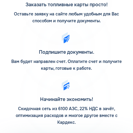
АЗС Флеш на карте
Заказать топливные карты просто!
Оставьте заявку на сайте любым удобным для Вас
АЗС Флеш в Называевске Омской области предлагает
способом и получите документы.
заправиться на автоматических станциях, которые
расположены по различным популярным маршрутам
следования. Адреса заправочных станций смотрите на
Карте АЗС КАРДЕКС. Предварительное изучение
размещения интересующих заправочных станций
Подпишите документы.
поможет заранее построить маршрут так, чтобы
посетить их в нужное время.
Вам будет направлен счет. Оплатите счет и получите
карты, готовые к работе.
Компания основывает свою деятельность на
использовании передовых технологий, поэтому активно
развивается. Если задаться вопросом, сколько АЗС у
компании Флеш, то верным ответом на сегодня является
12 заправочных станций. На них предлагается пополнить
Начинайте экономить!
запасы топлива различного типа, есть дополнительные
услуги. Клиентам доступны мойка для автомобилей и
Скидочная сеть из 6100 АЗС, 22% НДС в зачёт,
шиномонтаж.
оптимизация расходов и многое другое вместе с
Кардекс.
Помимо 12 собственных заправочных станций, у
компании есть партнерские АЗС. Партнеры сегодня