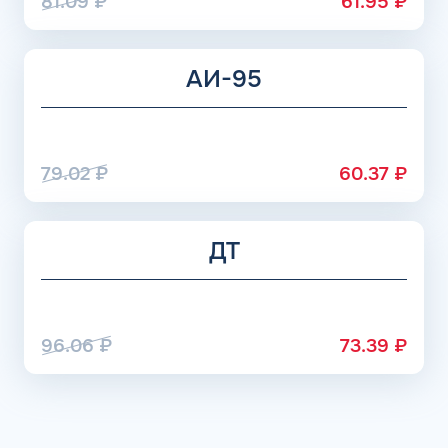
81.09
₽
61.95
₽
АИ-95
79.02
₽
60.37
₽
ДТ
96.06
₽
73.39
₽