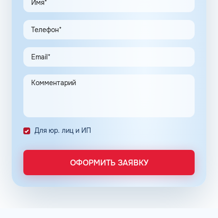
Доступны топливные карты Флеш для юридических лиц.
Экономия и качество сервиса, предоставляемого для
клиентов в рамках данной программы, привлекают
предпринимателей. Заправочные карты для ИП
значительно упрощают выполнение задач в области
транспортной логистики.
Автоматизация процессов транспортной логистики
помогает упростить работу сотрудников, сократить
количество поставленных задач и трудозатрат на их
выполнение. Решение дополнительно уменьшает риски
ошибок в документах и подсчетах.
Снизить расходы на топливо помогает контроль
Для юр. лиц и ИП
расходов, который осуществляется в упрощенном
порядке, за счет электронного документооборота.
Систематизация и сбор информации в одном месте о
ОФОРМИТЬ ЗАЯВКУ
расходах водителей на заправках поможет выявить
недобросовестных сотрудников. Использование средств
компании в собственных интересах легко выявить, если
проанализировать доступную статистику за
интересующий предпринимателя период работы. Также
можно выявить и урезать лишние расходы, если дела