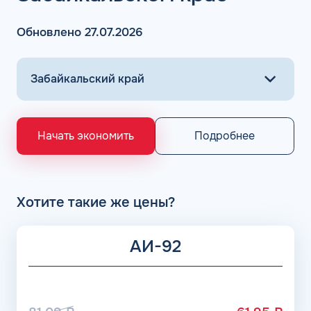
АЗС Флеш в Нерчинске предлагает заправить топливо
различного типа: бензин, ДТ, метан, пропан, газ. Оплата
Обновлено 27.07.2026
горючего на проверенных АЗС осуществляется всего в
несколько кликов.
Основными поставщиками для АЗС Flash являются
крупнейшие заводы по нефтепереработке в России,
выпускающие лучшее топливо в стране экологического
класса Евро 5: ООО «Газпром добыча Астрахань» ПАО
«Газпром», Рязанский НПЗ, Саратовский НПЗ, Уфимский
Подробнее
Начать экономить
НПЗ группы Роснефть. АЗС Flash и АГЗС компании
получает положительные отзывы от клиентов.
Хотите такие же цены?
АИ-92