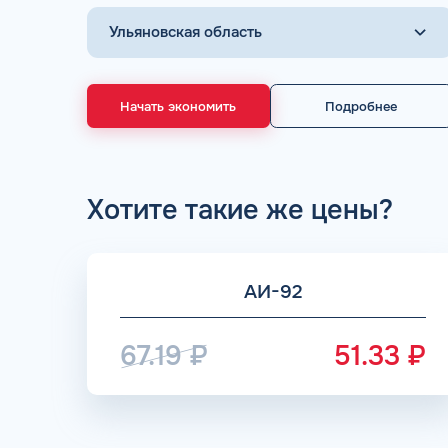
Начать экономить
Подробнее
ДОГОВОР З
мгновенное заключение Д
день об
Хотите такие же цены?
АИ-92
67.19
₽
51.33
₽