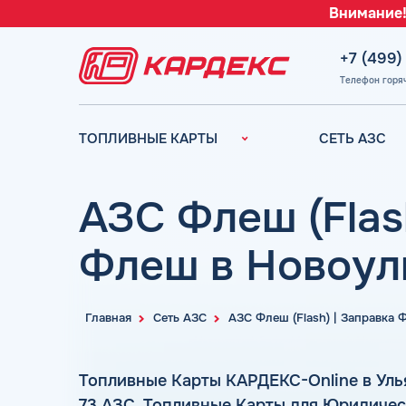
Внимание!
+7 (499)
Телефон горя
ТОПЛИВНЫЕ КАРТЫ
СЕТЬ АЗС
Топливные карты для
Вся сеть АЗС
юридических лиц
АЗС Лукойл
АЗС Флеш (Flas
Преимущества
АЗС Газпромн
Сравнение
Флеш в Новоул
АЗС Татнефть
Индивидуальный
АЗС Тебойл
подход
АЗС Газпром
Автомойки
Главная
Сеть АЗС
АЗС Флеш (Flash) | Заправка
АЗС
Аdblue
Сургутнефтега
Шиномонтаж
Топливные Карты КАРДЕКС-Online в Уль
АЗС
73 АЗС. Топливные Карты для Юридичес
Вопросы и Ответы
Нефтьмагистр