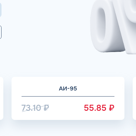
Коммента
А 5 МИНУТ
Для юр. ли
оговора и выпуск карт в
ращения
Заполняя форму,
АИ-95
73.10
₽
55.85
₽