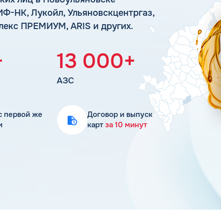
Статьи
ИФ-НК, Лукойл, Ульяновскцентргаз,
Цена бензина и ДТ
лекс ПРЕМИУМ, ARIS и других.
+
13 000+
АЗС
с первой же
Договор и выпуск
и
карт
за 10 минут