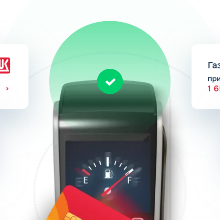
Га
пр
1 