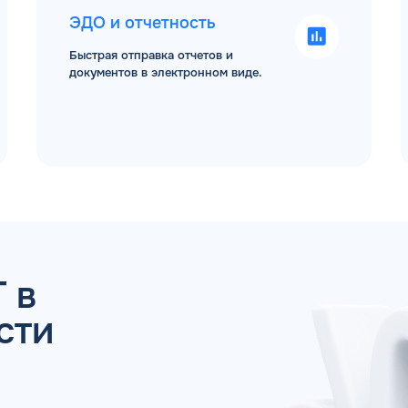
ЭДО и отчетность
Быстрая отправка отчетов и
документов в электронном виде.
 ДЛЯ ЮР. ЛИЦ И ИП
ОБР
Имя*
Спасибо! Ваша заявка принята.
 в
Мы свяжемся с Вами в ближайшее время
сти
ОК
Телефон*
Email*