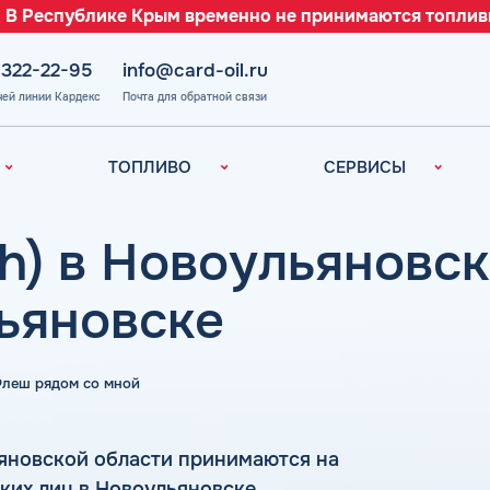
 В Республике Крым временно не принимаются топлив
 322-22-95
info@card-oil.ru
чей линии Кардекс
Почта для обратной связи
ТОПЛИВО
СЕРВИСЫ
Автомобильное
Все сервисы
топливо
Электронный
h) в Новоульяновск
Бензин
Документооборот
ефть
(ЭДО)
Дизельное
ьяновске
топливо
Аналитика и
Рекомендации
Топливный газ
Умный Личный
Топливные бренды
 Флеш рядом со мной
Кабинет
Наши города
Уведомления об
з
окончании баланса
Калькулятор
яновской области принимаются на
расхода топлива
Поддержка
ких лиц в Новоульяновске
аль