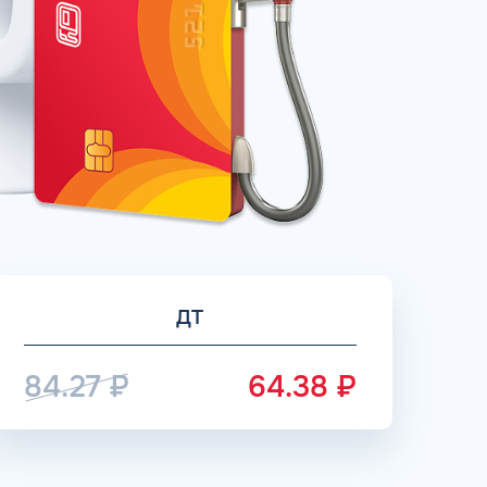
рий
ЗАВТРА
ц и ИП
ДО
ОФОРМИТЬ ЗАЯВКУ
 я
соглашаюсь с обработкой персональных
данных
ДТ
84.27
₽
64.38
₽