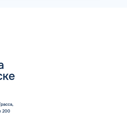
а
ске
расса,
е 200