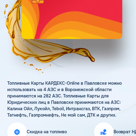
Поддержка
Статьи
Личный кабинет
Цена бензина и ДТ
Карта АЗС
Получить консультацию
Топливные Карты КАРДЕКС-Online в Павловске можно
использовать на 4 АЗС и в Воронежской области
принимаются на 282 АЗС. Топливные Карты для
Юридических лиц в Павловске принимаются на АЗС:
Калина Ойл, Лукойл, Teboil, Интрансгаз, ВТК, Газпром,
Татнефть, Газпромнефть, Не мой сам, ДТК и других.
Скидка на топливо
Возврат Н