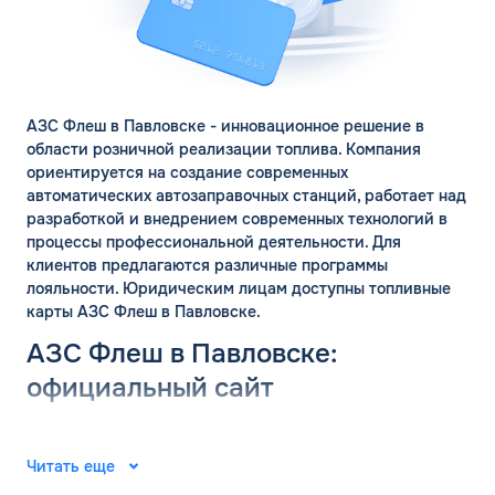
ЗАКАЗАТЬ
ОБРАТНЫЙ ЗВОНОК
Спасибо! Ваша заявка принята.
Имя*
Мы свяжемся с Вами в ближайшее
АЗС Флеш в Павловске - инновационное решение в
рабочее время: пн-пт с 9:00 до 18:00
области розничной реализации топлива. Компания
по МСК
Телефон*
ориентируется на создание современных
автоматических автозаправочных станций, работает над
ОК
разработкой и внедрением современных технологий в
процессы профессиональной деятельности. Для
Email*
клиентов предлагаются различные программы
лояльности. Юридическим лицам доступны топливные
карты АЗС Флеш в Павловске.
Комментарий
АЗС Флеш в Павловске:
ЗАВТРА
официальный сайт
ДО
Для юр. лиц и ИП
Группа компаний «ФЛЭШ» ярко зарекомендовала себя в
2008 году. Специалисты разработали и внедрили
ОФОРМИТЬ ЗАЯВКУ
Читать еще
автоматические автозаправочные станции на
Заполняя форму, я
соглашаюсь с