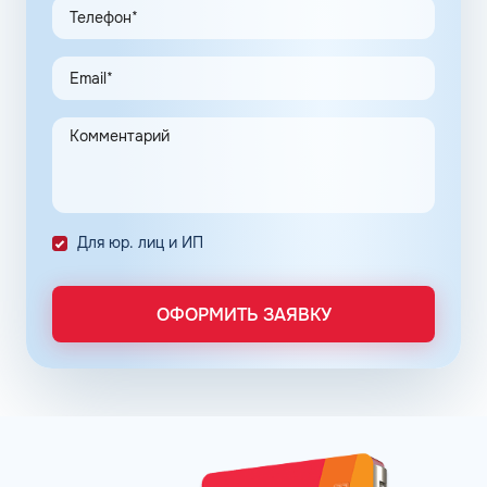
программы, привлекают предпринимателей.
Заправочные карты для ИП значительно упрощают
выполнение задач в области транспортной логистики.
Автоматизация процессов транспортной логистики
помогает упростить работу сотрудников, сократить
количество поставленных задач и трудозатрат на их
выполнение. Решение дополнительно уменьшает риски
ошибок в документах и подсчетах.
Снизить расходы на топливо помогает контроль
Для юр. лиц и ИП
расходов, который осуществляется в упрощенном
порядке, за счет электронного документооборота.
Систематизация и сбор информации в одном месте о
ОФОРМИТЬ ЗАЯВКУ
расходах водителей на заправках поможет выявить
недобросовестных сотрудников. Использование средств
компании в собственных интересах легко выявить, если
проанализировать доступную статистику за
интересующий предпринимателя период работы. Также
можно выявить и урезать лишние расходы, если дела
компании требуют экономии и тщательного контроля
бюджета.