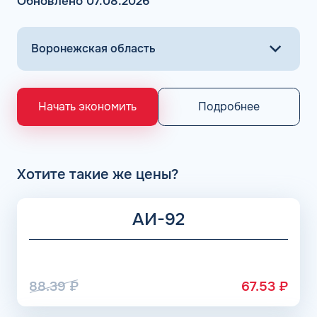
Обновлено 07.08.2026
горючего на проверенных АЗС осуществляется всего в
несколько кликов.
Основными поставщиками для АЗС Flash являются
крупнейшие заводы по нефтепереработке в России,
выпускающие лучшее топливо в стране экологического
класса Евро 5: ООО «Газпром добыча Астрахань» ПАО
«Газпром», Рязанский НПЗ, Саратовский НПЗ, Уфимский
Подробнее
Начать экономить
НПЗ группы Роснефть. АЗС Flash и АГЗС компании
получает положительные отзывы от клиентов.
Хотите такие же цены?
АИ-92
88.39
₽
67.53
₽