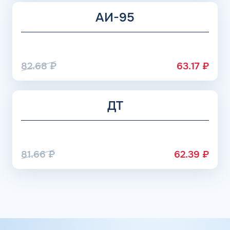
АИ-95
82.68
₽
63.17
₽
ДТ
81.66
₽
62.39
₽