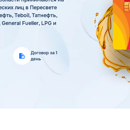
Статьи
еских лиц в Пересвете
Цена бензина и ДТ
ть, Teboil, Татнефть,
eneral Fueller, LPG и
Договор за 1
день