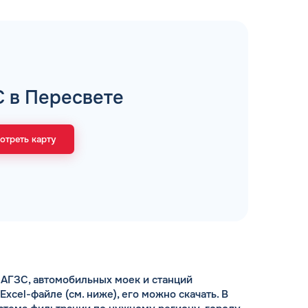
рий
С в Пересвете
ЗАВТРА
ц и ИП
ДО
отреть карту
ОФОРМИТЬ ЗАЯВКУ
 я
соглашаюсь с обработкой персональных
данных
АГЗС, автомобильных моек и станций
cel-файле (см. ниже), его можно скачать. В