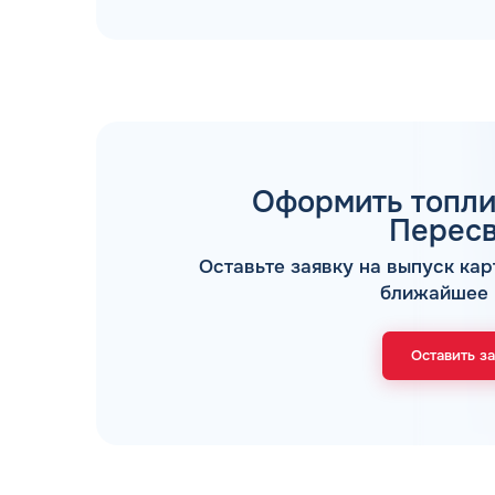
Оформить топли
ТОПЛИВНЫЕ КАРТЫ
Перес
Оставьте заявку на выпуск кар
ближайшее 
Оставить з
Мы свяжемся с В