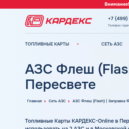
Внимание!
+7 (499)
Телефон горя
ТОПЛИВНЫЕ КАРТЫ
СЕТЬ АЗС
Топливные карты для
Вся сеть АЗС
юридических лиц
АЗС Лукойл
АЗС Флеш (Flas
Преимущества
АЗС Газпромн
Сравнение
Пересвете
АЗС Татнефть
Индивидуальный
АЗС Тебойл
подход
АЗС Газпром
Автомойки
Главная
Сеть АЗС
АЗС Флеш (Flash) | Заправка
АЗС
Аdblue
Сургутнефтега
Шиномонтаж
Топливные Карты КАРДЕКС-Online в Пе
АЗС
использовать на 2 АЗС и в Московской
Вопросы и Ответы
Нефтьмагистр