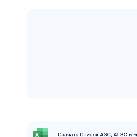
ДОГОВОР З
мгновенное заключение Д
день об
Скачать Список АЗС, АГЗС и 