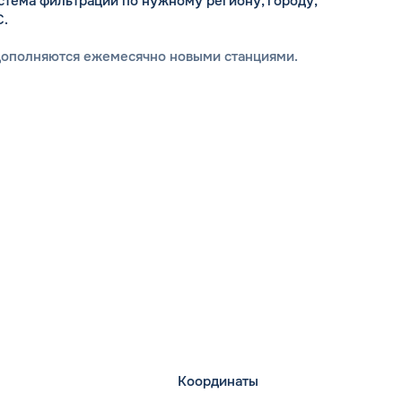
стема фильтрации по нужному региону, городу,
С.
дополняются ежемесячно новыми станциями.
Координаты