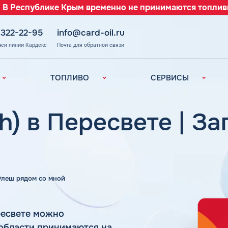
 В Республике Крым временно не принимаются топлив
 322-22-95
info@card-oil.ru
чей линии Кардекс
Почта для обратной связи
ТОПЛИВО
СЕРВИСЫ
Автомобильное
Все сервисы
топливо
Электронный
h) в Пересвете | З
Бензин
Документооборот
ефть
(ЭДО)
Дизельное
топливо
Аналитика и
Рекомендации
Топливный газ
Умный Личный
Топливные бренды
 Флеш рядом со мной
Кабинет
Наши города
Уведомления об
з
окончании баланса
Калькулятор
ресвете можно
расхода топлива
Поддержка
 области принимаются на
аль