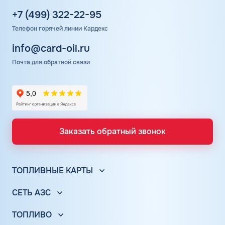
+7 (499) 322-22-95
Телефон горячей линии Кардекс
info@card-oil.ru
Почта для обратной связи
Заказать обратный звонок
ТОПЛИВНЫЕ КАРТЫ
Топливные карты для юр. лиц
СЕТЬ АЗС
Топливные карты КАРДЕКС
Вся сеть АЗС
Топливные карты Лукойл
ТОПЛИВО
АЗС Лукойл
Автомобильное топливо