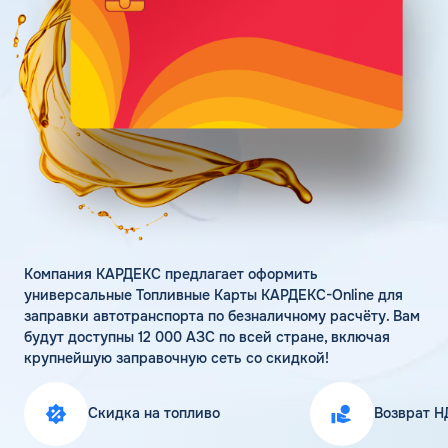
Поддержка
Статьи
Личный кабинет
Цена бензина и ДТ
Карта АЗС
Получить консультацию
Компания КАРДЕКС предлагает оформить
универсальные Топливные Карты КАРДЕКС-Online для
заправки автотранспорта по безналичному расчёту. Вам
будут доступны 12 000 АЗС по всей стране, включая
крупнейшую заправочную сеть со скидкой!
Скидка на топливо
Возврат Н