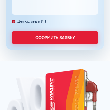
количество поставленных задач и трудозатрат на их
выполнение. Решение дополнительно уменьшает риски
ошибок в документах и подсчетах.
Снизить расходы на топливо помогает контроль
Для юр. лиц и ИП
расходов, который осуществляется в упрощенном
порядке, за счет электронного документооборота.
Систематизация и сбор информации в одном месте о
ОФОРМИТЬ ЗАЯВКУ
расходах водителей на заправках поможет выявить
недобросовестных сотрудников. Использование средств
компании в собственных интересах легко выявить, если
проанализировать доступную статистику за
интересующий предпринимателя период работы. Также
можно выявить и урезать лишние расходы, если дела
компании требуют экономии и тщательного контроля
бюджета.
Можно использовать топливные карты для оптовых
закупок топлива. Достаточно приобрести необходимое
количество литров качественного топлива на баланс
карты, чтобы воспользоваться ими в течение года, когда
это потребуется. Бизнес-процессы с топливными
картами ведутся без задержек, связанных с проблемами