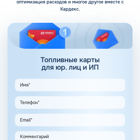
оптимизация расходов и многое другое вместе с
Кардекс.
Помимо 12 собственных заправочных станций, у
компании есть партнерские АЗС. Партнеры сегодня
обеспечивают дополнительные 100 АЗС. Сеть
заправочных станций локализуется сразу в нескольких
регионах, планируется выход на федеральный уровень.
Топливные карты Флеш:
заправки
Топливные карты
для юр. лиц и ИП
АЗС Флеш в Попасной Луганской Народной Республики
предлагает удобные схемы работы для коммерческих
клиентов. Доступны топливные карты Флеш для
юридических лиц. Экономия и качество сервиса,
предоставляемого для клиентов в рамках данной
программы, привлекают предпринимателей.
Заправочные карты для ИП значительно упрощают
выполнение задач в области транспортной логистики.
Автоматизация процессов транспортной логистики
помогает упростить работу сотрудников, сократить