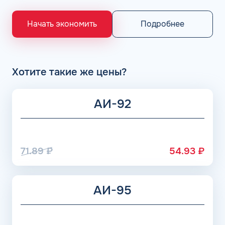
«Газпром», Рязанский НПЗ, Саратовский НПЗ, Уфимский
НПЗ группы Роснефть. АЗС Flash и АГЗС компании
Подробнее
Начать экономить
получает положительные отзывы от клиентов.
Хотите такие же цены?
АИ-92
71.89
₽
54.93
₽
АИ-95