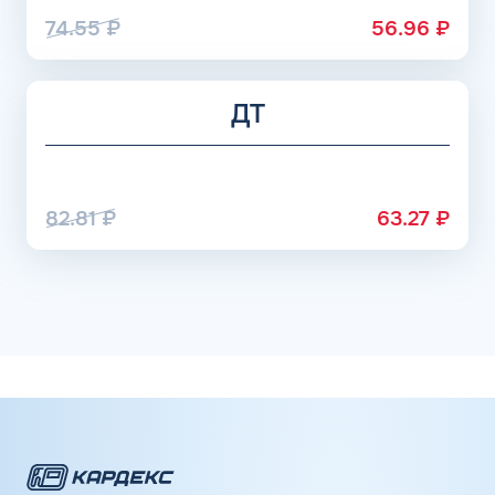
74.55
₽
56.96
₽
ДТ
82.81
₽
63.27
₽