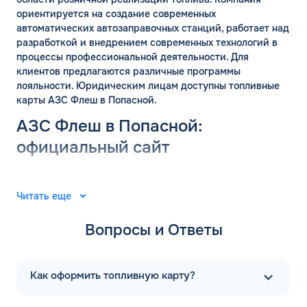
ориентируется на создание современных
автоматических автозаправочных станций, работает над
разработкой и внедрением современных технологий в
процессы профессиональной деятельности. Для
клиентов предлагаются различные программы
лояльности. Юридическим лицам доступны топливные
карты АЗС Флеш в Попасной.
АЗС Флеш в Попасной:
официальный сайт
Группа компаний «ФЛЭШ» ярко зарекомендовала себя в
2008 году. Специалисты разработали и внедрили
Читать еще
автоматические автозаправочные станции на
территории Российской Федерации. Решения
Вопросы и Ответы
выпущены для АЗС “Газпром”. В последующие годы
тесное сотрудничество фирм продолжилось.
Первая заправочная станция под названием АЗС Флеш в
Как оформить топливную карту?
Попасной Луганской Народной Республики появилась в
2015 году. Компания предлагает только автоматические