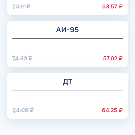
70.11
₽
53.57
₽
АИ-95
74.63
₽
57.02
₽
ДТ
84.09
₽
64.25
₽