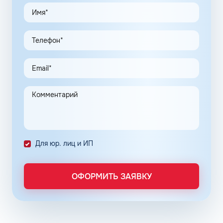
удобные схемы работы для коммерческих клиентов.
Доступны топливные карты Флеш для юридических лиц.
Экономия и качество сервиса, предоставляемого для
клиентов в рамках данной программы, привлекают
предпринимателей. Заправочные карты для ИП
значительно упрощают выполнение задач в области
транспортной логистики.
Автоматизация процессов транспортной логистики
помогает упростить работу сотрудников, сократить
количество поставленных задач и трудозатрат на их
выполнение. Решение дополнительно уменьшает риски
ошибок в документах и подсчетах.
Снизить расходы на топливо помогает контроль
Для юр. лиц и ИП
расходов, который осуществляется в упрощенном
порядке, за счет электронного документооборота.
Систематизация и сбор информации в одном месте о
ОФОРМИТЬ ЗАЯВКУ
расходах водителей на заправках поможет выявить
недобросовестных сотрудников. Использование средств
компании в собственных интересах легко выявить, если
проанализировать доступную статистику за
интересующий предпринимателя период работы. Также