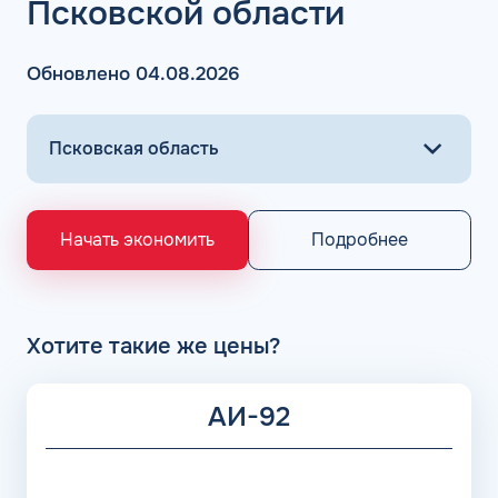
Псковской области
АЗС Флеш в Порхове предлагает заправить топливо
различного типа: бензин, ДТ, метан, пропан, газ. Оплата
Обновлено 04.08.2026
горючего на проверенных АЗС осуществляется всего в
несколько кликов.
Основными поставщиками для АЗС Flash являются
крупнейшие заводы по нефтепереработке в России,
выпускающие лучшее топливо в стране экологического
класса Евро 5: ООО «Газпром добыча Астрахань» ПАО
«Газпром», Рязанский НПЗ, Саратовский НПЗ, Уфимский
Подробнее
Начать экономить
НПЗ группы Роснефть. АЗС Flash и АГЗС компании
получает положительные отзывы от клиентов.
Хотите такие же цены?
АИ-92