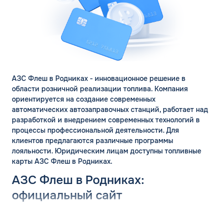
АЗС Флеш в Родниках - инновационное решение в
области розничной реализации топлива. Компания
ориентируется на создание современных
автоматических автозаправочных станций, работает над
разработкой и внедрением современных технологий в
ЗАКАЗАТЬ
процессы профессиональной деятельности. Для
ОБРАТНЫЙ ЗВОНОК
клиентов предлагаются различные программы
лояльности. Юридическим лицам доступны топливные
карты АЗС Флеш в Родниках.
Спасибо! Ваша заявка принята.
Имя*
АЗС Флеш в Родниках:
Мы свяжемся с Вами в ближайшее
рабочее время: пн-пт с 9:00 до 18:00
официальный сайт
по МСК
Телефон*
ОК
Группа компаний «ФЛЭШ» ярко зарекомендовала себя в