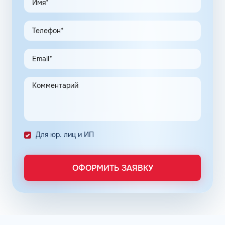
Доступны топливные карты Флеш для юридических лиц.
Экономия и качество сервиса, предоставляемого для
клиентов в рамках данной программы, привлекают
предпринимателей. Заправочные карты для ИП
значительно упрощают выполнение задач в области
транспортной логистики.
Автоматизация процессов транспортной логистики
помогает упростить работу сотрудников, сократить
количество поставленных задач и трудозатрат на их
выполнение. Решение дополнительно уменьшает риски
ошибок в документах и подсчетах.
Снизить расходы на топливо помогает контроль
Для юр. лиц и ИП
расходов, который осуществляется в упрощенном
порядке, за счет электронного документооборота.
Систематизация и сбор информации в одном месте о
ОФОРМИТЬ ЗАЯВКУ
расходах водителей на заправках поможет выявить
недобросовестных сотрудников. Использование средств
компании в собственных интересах легко выявить, если
проанализировать доступную статистику за
интересующий предпринимателя период работы. Также
можно выявить и урезать лишние расходы, если дела