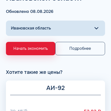
АЗС Флеш в Родниках предлагает заправить топливо
различного типа: бензин, ДТ, метан, пропан, газ. Оплата
Обновлено 08.08.2026
горючего на проверенных АЗС осуществляется всего в
несколько кликов.
Основными поставщиками для АЗС Flash являются
крупнейшие заводы по нефтепереработке в России,
выпускающие лучшее топливо в стране экологического
класса Евро 5: ООО «Газпром добыча Астрахань» ПАО
«Газпром», Рязанский НПЗ, Саратовский НПЗ, Уфимский
Подробнее
Начать экономить
НПЗ группы Роснефть. АЗС Flash и АГЗС компании
получает положительные отзывы от клиентов.
Хотите такие же цены?
АИ-92