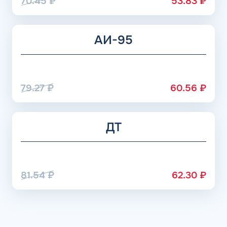
70.45
₽
53.83
₽
АИ-95
79.27
₽
60.56
₽
ДТ
81.54
₽
62.30
₽