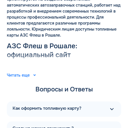
автоматических автозаправочных станций, работает над
разработкой и внедрением современных технологий в
процессы профессиональной деятельности. Для
клиентов предлагаются различные программы
лояльности. Юридическим лицам доступны топливные
карты АЗС Флеш в Рошале.
АЗС Флеш в Рошале:
ЗАКАЗАТЬ
ОБРАТНЫЙ ЗВОНОК
официальный сайт
Спасибо! Ваша заявка принята.
Группа компаний «ФЛЭШ» ярко зарекомендовала себя в
Имя*
2008 году. Специалисты разработали и внедрили
Мы свяжемся с Вами в ближайшее
Читать еще
автоматические автозаправочные станции на
рабочее время: пн-пт с 9:00 до 18:00
территории Российской Федерации. Решения
по МСК
Телефон*
Вопросы и Ответы
выпущены для АЗС “Газпром”. В последующие годы
ОК
тесное сотрудничество фирм продолжилось.
Email*
Первая заправочная станция под названием АЗС Флеш в
Как оформить топливную карту?
Рошале Московской области появилась в 2015 году.
Компания предлагает только автоматические
Комментарий
заправочные станции. А в 2020 году начался активный