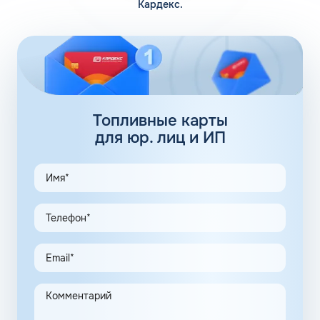
Кардекс.
Помимо 12 собственных заправочных станций, у
компании есть партнерские АЗС. Партнеры сегодня
обеспечивают дополнительные 100 АЗС. Сеть
заправочных станций локализуется сразу в нескольких
регионах, планируется выход на федеральный уровень.
Топливные карты Флеш:
заправки
Топливные карты
для юр. лиц и ИП
АЗС Флеш в Рошале Московской области предлагает
удобные схемы работы для коммерческих клиентов.
Доступны топливные карты Флеш для юридических лиц.
Экономия и качество сервиса, предоставляемого для
клиентов в рамках данной программы, привлекают
предпринимателей. Заправочные карты для ИП
значительно упрощают выполнение задач в области
транспортной логистики.
Автоматизация процессов транспортной логистики
помогает упростить работу сотрудников, сократить
количество поставленных задач и трудозатрат на их
выполнение. Решение дополнительно уменьшает риски