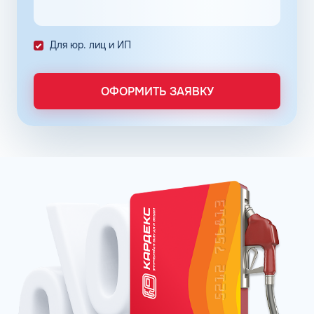
ошибок в документах и подсчетах.
Снизить расходы на топливо помогает контроль
Для юр. лиц и ИП
расходов, который осуществляется в упрощенном
порядке, за счет электронного документооборота.
Систематизация и сбор информации в одном месте о
ОФОРМИТЬ ЗАЯВКУ
расходах водителей на заправках поможет выявить
недобросовестных сотрудников. Использование средств
компании в собственных интересах легко выявить, если
проанализировать доступную статистику за
интересующий предпринимателя период работы. Также
можно выявить и урезать лишние расходы, если дела
компании требуют экономии и тщательного контроля
бюджета.
Можно использовать топливные карты для оптовых
закупок топлива. Достаточно приобрести необходимое
количество литров качественного топлива на баланс
карты, чтобы воспользоваться ими в течение года, когда
это потребуется. Бизнес-процессы с топливными
картами ведутся без задержек, связанных с проблемами
в области транспортной логистики. Также можно легко