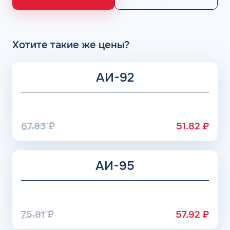
НПЗ группы Роснефть. АЗС Flash и АГЗС компании
получает положительные отзывы от клиентов.
Хотите такие же цены?
АИ-92
67.83
₽
51.82
₽
АИ-95
75.81
₽
57.92
₽