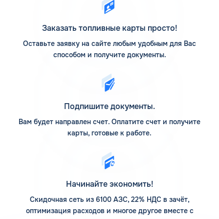
станции компании, но и на партнерские.
АЗС Флеш на карте
Заказать топливные карты просто!
Оставьте заявку на сайте любым удобным для Вас
АЗС Флеш в Рошале Московской области предлагает
способом и получите документы.
заправиться на автоматических станциях, которые
расположены по различным популярным маршрутам
следования. Адреса заправочных станций смотрите на
Карте АЗС КАРДЕКС. Предварительное изучение
размещения интересующих заправочных станций
Подпишите документы.
поможет заранее построить маршрут так, чтобы
посетить их в нужное время.
Вам будет направлен счет. Оплатите счет и получите
карты, готовые к работе.
Компания основывает свою деятельность на
использовании передовых технологий, поэтому активно
развивается. Если задаться вопросом, сколько АЗС у
компании Флеш, то верным ответом на сегодня является
12 заправочных станций. На них предлагается пополнить
Начинайте экономить!
запасы топлива различного типа, есть дополнительные
услуги. Клиентам доступны мойка для автомобилей и
Скидочная сеть из 6100 АЗС, 22% НДС в зачёт,
шиномонтаж.
оптимизация расходов и многое другое вместе с