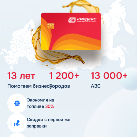
Поддержка
Статьи
Личный кабинет
Цена бензина и ДТ
Карта АЗС
Получить консультацию
13 лет
1 200+
13 000+
Помогаем бизнесу
Городов
АЗС
Экономия на
топливе
30%
Скидки с первой же
заправки