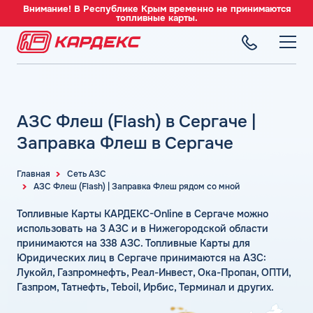
Внимание! В Республике Крым временно не принимаются
топливные карты.
ТОПЛИВНЫЕ КАРТЫ
Топливные карты для юридических лиц
АЗС Флеш (Flash) в Сергаче |
СЕТЬ АЗС
Преимущества
Вся сеть АЗС
Заправка Флеш в Сергаче
Сравнение
ТОПЛИВО
АЗС Лукойл
Индивидуальный подход
Автомобильное топливо
Главная
Сеть АЗС
АЗС Газпромнефть
АЗС Флеш (Flash) | Заправка Флеш рядом со мной
СЕРВИСЫ
Автомойки
Бензин
АЗС Татнефть
Все сервисы
Аdblue
Топливные Карты КАРДЕКС-Online в Сергаче можно
Дизельное топливо
КОМПАНИЯ
АЗС Тебойл
Электронный Документооборот (ЭДО)
использовать на 3 АЗС и в Нижегородской области
Шиномонтаж
Топливный газ
О компании
принимаются на 338 АЗС. Топливные Карты для
АЗС Газпром
Аналитика и Рекомендации
Вопросы и Ответы
Юридических лиц в Сергаче принимаются на АЗС:
Топливные бренды
Контакты
+7 (499) 322-22-95
АЗС Сургутнефтегаз
Умный Личный Кабинет
Лукойл, Газпромнефть, Реал-Инвест, Ока-Пропан, ОПТИ,
Наши города
Газпром, Татнефть, Teboil, Ирбис, Терминал и других.
АЗС Нефтьмагистраль
info@card-oil.ru
Уведомления об окончании баланса
Калькулятор расхода топлива