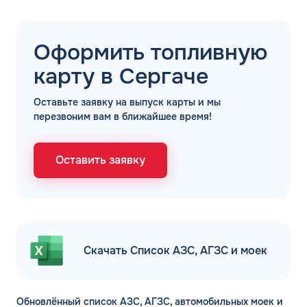
ДО
Для юр. лиц и ИП
Оформить топливную
ОФОРМИТЬ ЗАЯВКУ
Заполняя форму, я
соглашаюсь с
карту в Сергаче
обработкой персональных данных
Оставьте заявку на выпуск карты и мы
перезвоним вам в ближайшее время!
Оставить заявку
Скачать Список АЗС, АГЗС и моек
Обновлённый список АЗС, АГЗС, автомобильных моек и