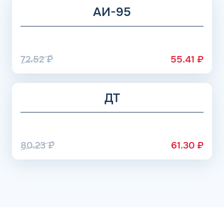
АИ-95
72.52
₽
55.41
₽
ДТ
80.23
₽
61.30
₽