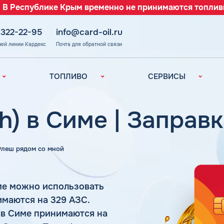
 В Республике Крым временно не принимаются топлив
 322-22-95
info@card-oil.ru
чей линии Кардекс
Почта для обратной связи
ТОПЛИВО
СЕРВИСЫ
Автомобильное
Все сервисы
топливо
Электронный
h) в Симе | Заправ
Бензин
Документооборот
ефть
(ЭДО)
Дизельное
топливо
Аналитика и
 Флеш рядом со мной
Рекомендации
Топливный газ
Умный Личный
Топливные бренды
Кабинет
ме можно использовать
Наши города
Уведомления об
з
имаются на 329 АЗС.
окончании баланса
Калькулятор
 в Симе принимаются на
расхода топлива
Поддержка
аль