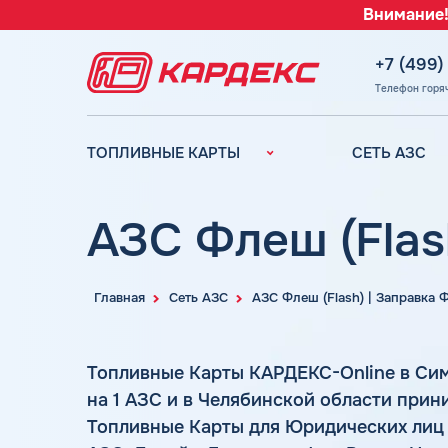
Внимание!
+7 (499)
Телефон горя
ТОПЛИВНЫЕ КАРТЫ
СЕТЬ АЗС
Топливные карты для
Вся сеть АЗС
юридических лиц
АЗС Лукойл
АЗС Флеш (Flas
Преимущества
АЗС Газпромн
Сравнение
АЗС Татнефть
Индивидуальный
Главная
Сеть АЗС
АЗС Флеш (Flash) | Заправка
АЗС Тебойл
подход
АЗС Газпром
Автомойки
Топливные Карты КАРДЕКС-Online в Си
АЗС
Аdblue
Сургутнефтега
на 1 АЗС и в Челябинской области прин
Шиномонтаж
Топливные Карты для Юридических лиц
АЗС
Вопросы и Ответы
Нефтьмагистр