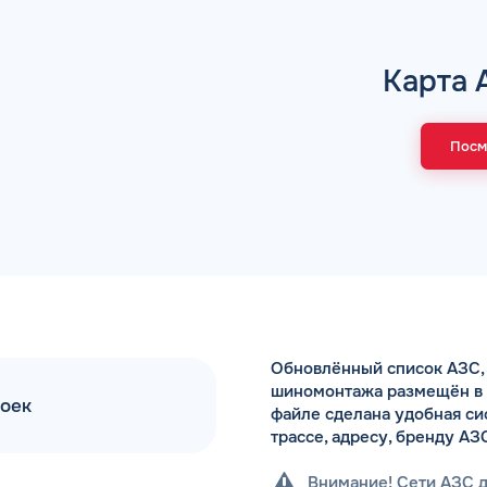
Коммента
Карта 
Посм
А 5 МИНУТ
Для юр. ли
оговора и выпуск карт в
ращения
Заполняя форму,
Обновлённый список АЗС, 
шиномонтажа размещён в Ex
моек
файле сделана удобная си
трассе, адресу, бренду АЗ
Внимание! Сети АЗС 