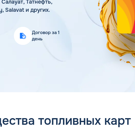
 Салауат, Татнефть,
Статьи
, Salavat и других.
Цена бензина и ДТ
Договор за 1
день
ества топливных карт