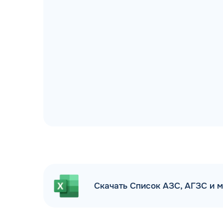
ДОГОВОР З
мгновенное заключение Д
день об
Скачать Список АЗС, АГЗС и 