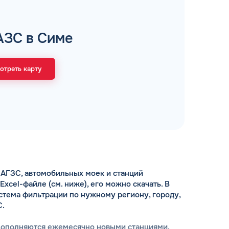
рий
АЗС в Симе
отреть карту
ЗАВТРА
ц и ИП
ДО
ОФОРМИТЬ ЗАЯВКУ
 я
соглашаюсь с обработкой персональных
данных
АГЗС, автомобильных моек и станций
cel-файле (см. ниже), его можно скачать. В
стема фильтрации по нужному региону, городу,
С.
дополняются ежемесячно новыми станциями.