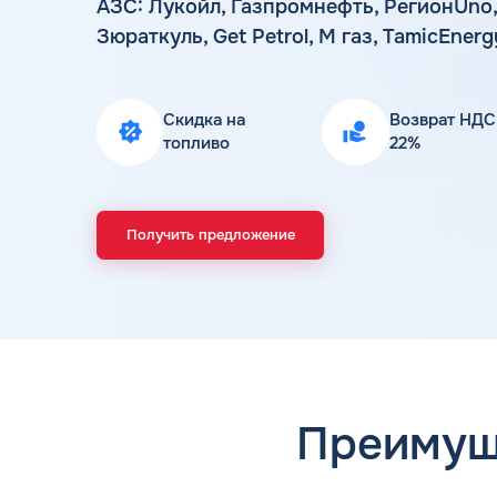
АЗС: Лукойл, Газпромнефть, РегионUno,
Зюраткуль, Get Petrol, М газ, TamicEnergy
Скидка на
Возврат НДС
топливо
22%
Получить предложение
Преимущ