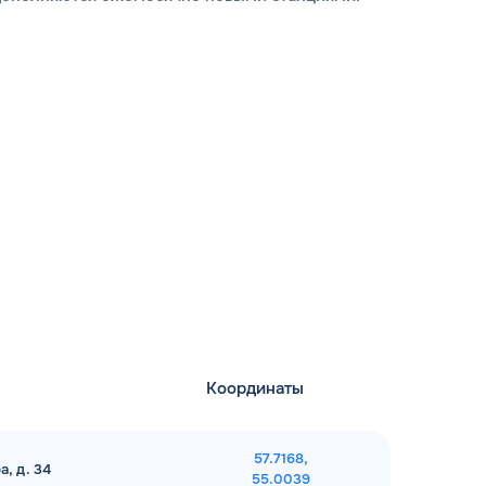
Координаты
57.7168,
а, д. 34
55.0039