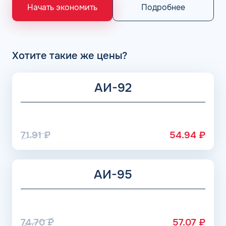
«Газпром», Рязанский НПЗ, Саратовский НПЗ, Уфимский
Подробнее
Начать экономить
НПЗ группы Роснефть. АЗС Flash и АГЗС компании
получает положительные отзывы от клиентов.
Хотите такие же цены?
АИ-92
71.91
₽
54.94
₽
АИ-95
74.70
₽
57.07
₽