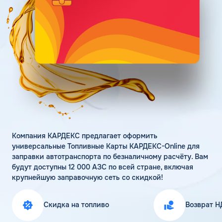
Поддержка
Статьи
Личный кабинет
Цена бензина и ДТ
Карта АЗС
Получить консультацию
Компания КАРДЕКС предлагает оформить
универсальные Топливные Карты КАРДЕКС-Online для
заправки автотранспорта по безналичному расчёту. Вам
будут доступны 12 000 АЗС по всей стране, включая
крупнейшую заправочную сеть со скидкой!
Скидка на топливо
Возврат Н