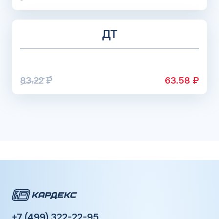
ДТ
83.22
₽
63.58
₽
+7 (499) 322-22-95