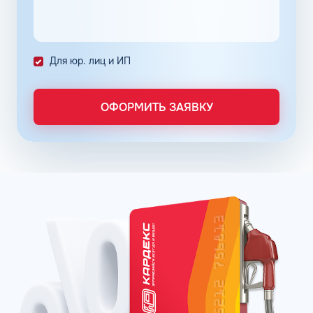
количество поставленных задач и трудозатрат на их
выполнение. Решение дополнительно уменьшает риски
ошибок в документах и подсчетах.
Снизить расходы на топливо помогает контроль
Для юр. лиц и ИП
расходов, который осуществляется в упрощенном
порядке, за счет электронного документооборота.
Систематизация и сбор информации в одном месте о
ОФОРМИТЬ ЗАЯВКУ
расходах водителей на заправках поможет выявить
недобросовестных сотрудников. Использование средств
компании в собственных интересах легко выявить, если
проанализировать доступную статистику за
интересующий предпринимателя период работы. Также
можно выявить и урезать лишние расходы, если дела
компании требуют экономии и тщательного контроля
бюджета.
Можно использовать топливные карты для оптовых
закупок топлива. Достаточно приобрести необходимое
количество литров качественного топлива на баланс
карты, чтобы воспользоваться ими в течение года, когда
это потребуется. Бизнес-процессы с топливными
картами ведутся без задержек, связанных с проблемами