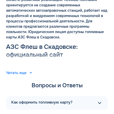
ориентируется на создание современных
автоматических автозаправочных станций, работает над
разработкой и внедрением современных технологий в
процессы профессиональной деятельности. Для
клиентов предлагаются различные программы
лояльности. Юридическим лицам доступны топливные
карты АЗС Флеш в Скадовске.
АЗС Флеш в Скадовске:
официальный сайт
Группа компаний «ФЛЭШ» ярко зарекомендовала себя в
2008 году. Специалисты разработали и внедрили
Читать еще
автоматические автозаправочные станции на
территории Российской Федерации. Решения
Вопросы и Ответы
выпущены для АЗС “Газпром”. В последующие годы
тесное сотрудничество фирм продолжилось.
Первая заправочная станция под названием АЗС Флеш в
Как оформить топливную карту?
Скадовске Херсонской области появилась в 2015 году.
Компания предлагает только автоматические