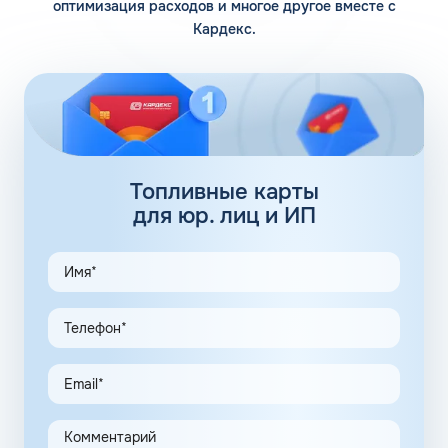
оптимизация расходов и многое другое вместе с
Кардекс.
Помимо 12 собственных заправочных станций, у
компании есть партнерские АЗС. Партнеры сегодня
обеспечивают дополнительные 100 АЗС. Сеть
заправочных станций локализуется сразу в нескольких
регионах, планируется выход на федеральный уровень.
Топливные карты Флеш:
заправки
Топливные карты
для юр. лиц и ИП
АЗС Флеш в Скадовске Херсонской области предлагает
удобные схемы работы для коммерческих клиентов.
Доступны топливные карты Флеш для юридических лиц.
Экономия и качество сервиса, предоставляемого для
клиентов в рамках данной программы, привлекают
предпринимателей. Заправочные карты для ИП
значительно упрощают выполнение задач в области
транспортной логистики.
Автоматизация процессов транспортной логистики
помогает упростить работу сотрудников, сократить