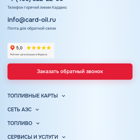
Телефон горячей линии Кардекс
info@card-oil.ru
Почта для обратной связи
Заказать обратный звонок
ТОПЛИВНЫЕ КАРТЫ
Топливные карты для юр. лиц
СЕТЬ АЗС
Топливные карты КАРДЕКС
Вся сеть АЗС
Топливные карты Лукойл
ТОПЛИВО
АЗС Лукойл
Автомобильное топливо
Топливные карты Газпромнефть
АЗС Газпромнефть
СЕРВИСЫ И УСЛУГИ
Бензин