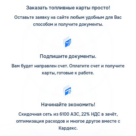
АЗС Флеш на карте
Заказать топливные карты просто!
Оставьте заявку на сайте любым удобным для Вас
АЗС Флеш в Сортавале Республики Карелия предлагает
способом и получите документы.
заправиться на автоматических станциях, которые
расположены по различным популярным маршрутам
следования. Адреса заправочных станций смотрите на
Карте АЗС КАРДЕКС. Предварительное изучение
размещения интересующих заправочных станций
Подпишите документы.
поможет заранее построить маршрут так, чтобы
посетить их в нужное время.
Вам будет направлен счет. Оплатите счет и получите
карты, готовые к работе.
Компания основывает свою деятельность на
использовании передовых технологий, поэтому активно
развивается. Если задаться вопросом, сколько АЗС у
компании Флеш, то верным ответом на сегодня является
12 заправочных станций. На них предлагается пополнить
Начинайте экономить!
запасы топлива различного типа, есть дополнительные
услуги. Клиентам доступны мойка для автомобилей и
Скидочная сеть из 6100 АЗС, 22% НДС в зачёт,
шиномонтаж.
оптимизация расходов и многое другое вместе с
Кардекс.
Помимо 12 собственных заправочных станций, у
компании есть партнерские АЗС. Партнеры сегодня