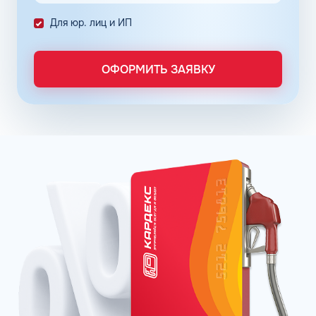
Снизить расходы на топливо помогает контроль
Для юр. лиц и ИП
расходов, который осуществляется в упрощенном
порядке, за счет электронного документооборота.
Систематизация и сбор информации в одном месте о
ОФОРМИТЬ ЗАЯВКУ
расходах водителей на заправках поможет выявить
недобросовестных сотрудников. Использование средств
компании в собственных интересах легко выявить, если
проанализировать доступную статистику за
интересующий предпринимателя период работы. Также
можно выявить и урезать лишние расходы, если дела
компании требуют экономии и тщательного контроля
бюджета.
Можно использовать топливные карты для оптовых
закупок топлива. Достаточно приобрести необходимое
количество литров качественного топлива на баланс
карты, чтобы воспользоваться ими в течение года, когда
это потребуется. Бизнес-процессы с топливными
картами ведутся без задержек, связанных с проблемами
в области транспортной логистики. Также можно легко
получить возврат 22% НДС.