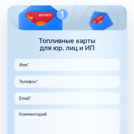
обеспечивают дополнительные 100 АЗС. Сеть
заправочных станций локализуется сразу в нескольких
регионах, планируется выход на федеральный уровень.
Топливные карты Флеш:
заправки
Топливные карты
для юр. лиц и ИП
АЗС Флеш в Сортавале Республики Карелия предлагает
удобные схемы работы для коммерческих клиентов.
Доступны топливные карты Флеш для юридических лиц.
Экономия и качество сервиса, предоставляемого для
клиентов в рамках данной программы, привлекают
предпринимателей. Заправочные карты для ИП
значительно упрощают выполнение задач в области
транспортной логистики.
Автоматизация процессов транспортной логистики
помогает упростить работу сотрудников, сократить
количество поставленных задач и трудозатрат на их
выполнение. Решение дополнительно уменьшает риски
ошибок в документах и подсчетах.