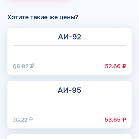
Хотите такие же цены?
АИ-92
68.92
₽
52.66
₽
АИ-95
70.22
₽
53.65
₽