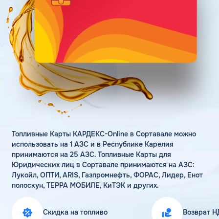
Поддержка
Статьи
Личный кабинет
Цена бензина и ДТ
Карта АЗС
Получить консультацию
Топливные Карты КАРДЕКС-Online в Сортавале можно
использовать на 1 АЗС и в Республике Карелия
принимаются на 25 АЗС. Топливные Карты для
Юридических лиц в Сортавале принимаются на АЗС:
Лукойл, ОПТИ, ARIS, Газпромнефть, ФОРАС, Лидер, Енот
полоскун, ТЕРРА МОБИЛЕ, КиТЭК и других.
Скидка на топливо
Возврат Н