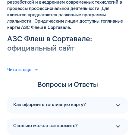
разработкой и внедрением современных технологий в
процессы профессиональной деятельности. Для
клиентов предлагаются различные программы
лояльности. Юридическим лицам доступны топливные
карты АЗС Флеш в Сортавале.
АЗС Флеш в Сортавале:
ЗАКАЗАТЬ
официальный сайт
ОБРАТНЫЙ ЗВОНОК
Группа компаний «ФЛЭШ» ярко зарекомендовала себя в
Спасибо! Ваша заявка принята.
Имя*
2008 году. Специалисты разработали и внедрили
Читать еще
Мы свяжемся с Вами в ближайшее
автоматические автозаправочные станции на
время
территории Российской Федерации. Решения
Вопросы и Ответы
Телефон*
выпущены для АЗС “Газпром”. В последующие годы
ОК
тесное сотрудничество фирм продолжилось.
Первая заправочная станция под названием АЗС Флеш в
Как оформить топливную карту?
Email*
Сортавале Республики Карелия появилась в 2015 году.
Компания предлагает только автоматические
заправочные станции. А в 2020 году начался активный
Комментарий
Сколько можно сэкономить?
ввод новейшего инновационного решения -
бесконтактной оплаты, которая не требует