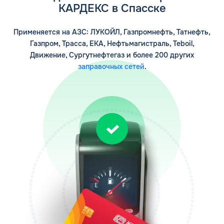
КАРДЕКС в Спасске
Заполняя форму, я
соглашаюсь с
обработкой персональных данных
Применяется на АЗС: ЛУКОЙЛ, Газпромнефть, Татнефть,
Газпром, Трасса, ЕКА, Нефтьмагистраль, Teboil,
Движение, Сургутнефтегаз и более 200 других
заправочных сетей
.