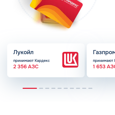
Лукойл
Газпро
принимают Кардекс
принимают 
2 356 АЗС
1 653 АЗ