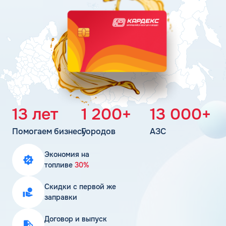
Поддержка
Статьи
Личный кабинет
Цена бензина и ДТ
Карта АЗС
Получить консультацию
13 лет
1 200+
13 000+
Помогаем бизнесу
Городов
АЗС
Экономия на
топливе
30%
Скидки с первой же
заправки
Договор и выпуск