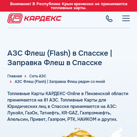
Внимание! В Республике Крым временно не принимаются
топливные карты.
ТОПЛИВНЫЕ КАРТЫ
Топливные карты для юридических лиц
АЗС Флеш (Flash) в Спасске |
СЕТЬ АЗС
Преимущества
Вся сеть АЗС
Заправка Флеш в Спасске
Сравнение
ТОПЛИВО
АЗС Лукойл
Индивидуальный подход
Автомобильное топливо
Главная
Сеть АЗС
АЗС Газпромнефть
АЗС Флеш (Flash) | Заправка Флеш рядом со мной
СЕРВИСЫ
Автомойки
Бензин
АЗС Татнефть
Все сервисы
Аdblue
Топливные Карты КАРДЕКС-Online в Пензенской области
Дизельное топливо
КОМПАНИЯ
АЗС Тебойл
Электронный Документооборот (ЭДО)
принимаются на 81 АЗС. Топливные Карты для
Шиномонтаж
Топливный газ
О компании
Юридических лиц в Спасске принимаются на АЗС:
АЗС Газпром
Аналитика и Рекомендации
Вопросы и Ответы
Лукойл, ГазОк, Татнефть, KR-GAZ, Газпромнефть,
Топливные бренды
Контакты
+7 (499) 322-22-95
АЗС Сургутнефтегаз
Умный Личный Кабинет
Апельсин, Привет, Газпром, РТК, НАИКОМ и других.
Наши города
АЗС Нефтьмагистраль
info@card-oil.ru
Уведомления об окончании баланса
Калькулятор расхода топлива