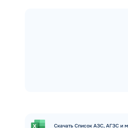
ДОГОВОР З
мгновенное заключение Д
день об
Скачать Список АЗС, АГЗС и 