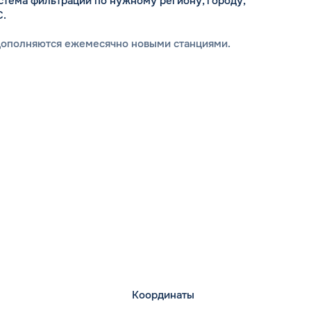
стема фильтрации по нужному региону, городу,
С.
дополняются ежемесячно новыми станциями.
Координаты