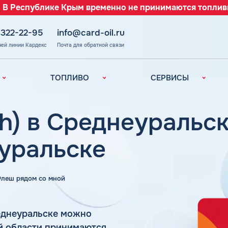
 В Республике Крым временно не принимаются топлив
 322-22-95
info@card-oil.ru
чей линии Кардекс
Почта для обратной связи
ТОПЛИВО
СЕРВИСЫ
Автомобильное
Все сервисы
топливо
Электронный
h) в Среднеуральск
Бензин
Документооборот
ефть
(ЭДО)
Дизельное
уральске
топливо
Аналитика и
Рекомендации
Топливный газ
Умный Личный
Топливные бренды
 Флеш рядом со мной
Кабинет
Наши города
Уведомления об
з
окончании баланса
Калькулятор
еднеуральске можно
расхода топлива
Поддержка
ой области принимаются
аль