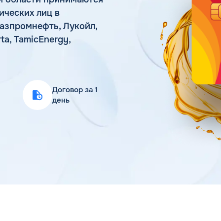
Статьи
ических лиц в
Цена бензина и ДТ
азпромнефть, Лукойл,
ta, TamicEnergy,
Договор за 1
день