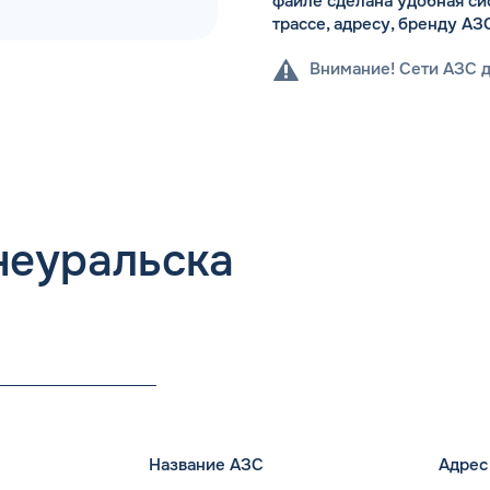
файле сделана удобная си
трассе, адресу, бренду АЗ
Внимание! Сети АЗС 
неуральска
Название АЗС
Адрес