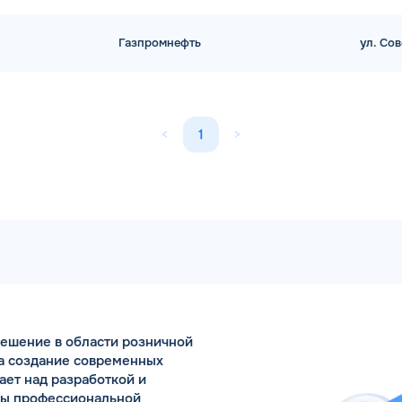
Газпромнефть
ул. Сов
<
1
>
ешение в области розничной
на создание современных
ает над разработкой и
сы профессиональной