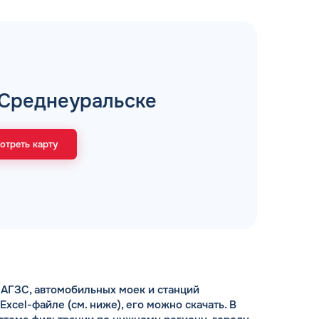
рий
 Среднеуральске
ЗАВТРА
ц и ИП
ДО
отреть карту
ОФОРМИТЬ ЗАЯВКУ
 я
соглашаюсь с обработкой персональных
данных
АГЗС, автомобильных моек и станций
cel-файле (см. ниже), его можно скачать. В