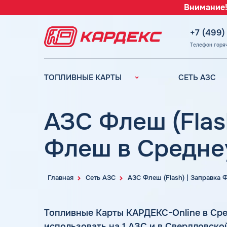
Внимание!
+7 (499)
Телефон горя
ТОПЛИВНЫЕ КАРТЫ
СЕТЬ АЗС
Топливные карты для
Вся сеть АЗС
юридических лиц
АЗС Лукойл
АЗС Флеш (Flas
Преимущества
АЗС Газпромн
Сравнение
Флеш в Средне
АЗС Татнефть
Индивидуальный
АЗС Тебойл
подход
АЗС Газпром
Автомойки
Главная
Сеть АЗС
АЗС Флеш (Flash) | Заправка
АЗС
Аdblue
Сургутнефтега
Шиномонтаж
Топливные Карты КАРДЕКС-Online в Ср
АЗС
использовать на 1 АЗС и в Свердловск
Вопросы и Ответы
Нефтьмагистр