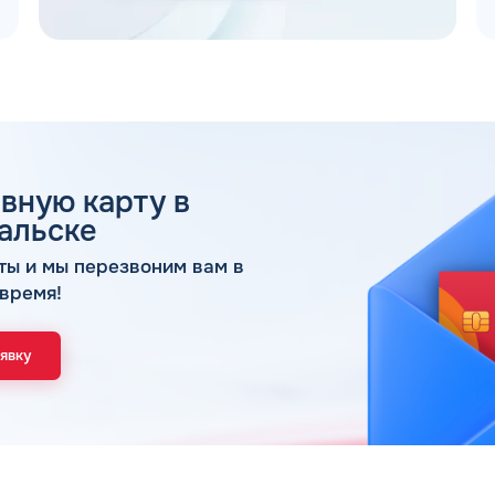
вную карту в
 ДЛЯ ЮР. ЛИЦ И ИП
альске
ОБР
ты и мы перезвоним вам в
время!
Имя*
Спасибо! Ваша заявка принята.
аявку
Мы свяжемся с Вами в ближайшее время
ОК
Телефон*
Email*