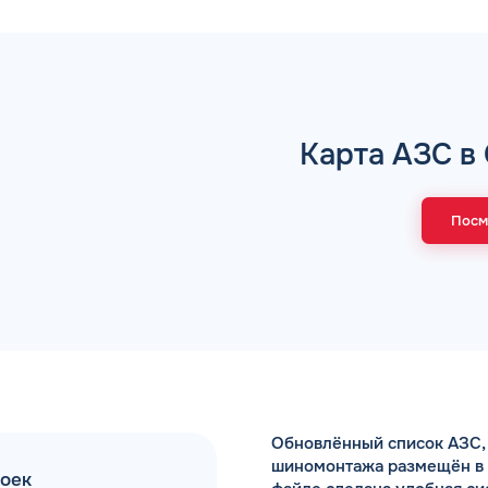
Коммента
Карта АЗС в
А 5 МИНУТ
Для юр. ли
оговора и выпуск карт в
ращения
Посм
Заполняя форму,
Обновлённый список АЗС, 
шиномонтажа размещён в Ex
моек