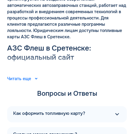
автоматических автозаправочных станций, работает над
разработкой и внедрением современных технологий в
процессы профессиональной деятельности. Для
клиентов предлагаются различные программы
лояльности. Юридическим лицам доступны топливные
карты АЗС Флеш в Сретенске.
АЗС Флеш в Сретенске:
ЗАКАЗАТЬ
ОБРАТНЫЙ ЗВОНОК
официальный сайт
Спасибо! Ваша заявка принята.
Группа компаний «ФЛЭШ» ярко зарекомендовала себя в
Имя*
2008 году. Специалисты разработали и внедрили
Мы свяжемся с Вами в ближайшее
Читать еще
автоматические автозаправочные станции на
рабочее время: пн-пт с 9:00 до 18:00
территории Российской Федерации. Решения
по МСК
Телефон*
Вопросы и Ответы
выпущены для АЗС “Газпром”. В последующие годы
ОК
тесное сотрудничество фирм продолжилось.
Email*
Первая заправочная станция под названием АЗС Флеш в
Как оформить топливную карту?
Сретенске Забайкальского края появилась в 2015 году.
Компания предлагает только автоматические
Комментарий
заправочные станции. А в 2020 году начался активный