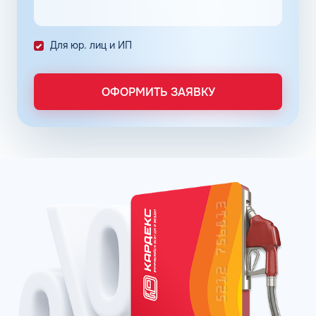
ошибок в документах и подсчетах.
Снизить расходы на топливо помогает контроль
Для юр. лиц и ИП
расходов, который осуществляется в упрощенном
порядке, за счет электронного документооборота.
Систематизация и сбор информации в одном месте о
ОФОРМИТЬ ЗАЯВКУ
расходах водителей на заправках поможет выявить
недобросовестных сотрудников. Использование средств
компании в собственных интересах легко выявить, если
проанализировать доступную статистику за
интересующий предпринимателя период работы. Также
можно выявить и урезать лишние расходы, если дела
компании требуют экономии и тщательного контроля
бюджета.
Можно использовать топливные карты для оптовых
закупок топлива. Достаточно приобрести необходимое
количество литров качественного топлива на баланс
карты, чтобы воспользоваться ими в течение года, когда
это потребуется. Бизнес-процессы с топливными
картами ведутся без задержек, связанных с проблемами
в области транспортной логистики. Также можно легко