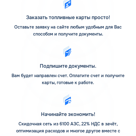
станции компании, но и на партнерские.
АЗС Флеш на карте
Заказать топливные карты просто!
Оставьте заявку на сайте любым удобным для Вас
АЗС Флеш в Сретенске Забайкальского края предлагает
способом и получите документы.
заправиться на автоматических станциях, которые
расположены по различным популярным маршрутам
следования. Адреса заправочных станций смотрите на
Карте АЗС КАРДЕКС. Предварительное изучение
размещения интересующих заправочных станций
Подпишите документы.
поможет заранее построить маршрут так, чтобы
посетить их в нужное время.
Вам будет направлен счет. Оплатите счет и получите
карты, готовые к работе.
Компания основывает свою деятельность на
использовании передовых технологий, поэтому активно
развивается. Если задаться вопросом, сколько АЗС у
компании Флеш, то верным ответом на сегодня является
12 заправочных станций. На них предлагается пополнить
Начинайте экономить!
запасы топлива различного типа, есть дополнительные
услуги. Клиентам доступны мойка для автомобилей и
Скидочная сеть из 6100 АЗС, 22% НДС в зачёт,
шиномонтаж.
оптимизация расходов и многое другое вместе с