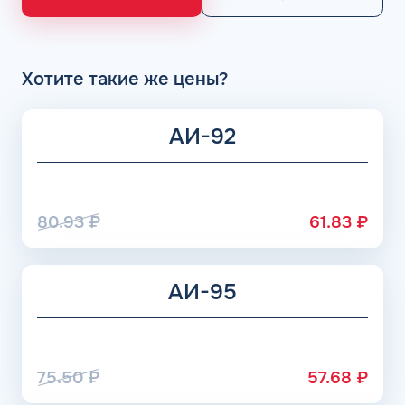
НПЗ группы Роснефть. АЗС Flash и АГЗС компании
получает положительные отзывы от клиентов.
Хотите такие же цены?
АИ-92
80.93
₽
61.83
₽
АИ-95
75.50
₽
57.68
₽