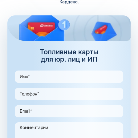
Кардекс.
Помимо 12 собственных заправочных станций, у
компании есть партнерские АЗС. Партнеры сегодня
обеспечивают дополнительные 100 АЗС. Сеть
заправочных станций локализуется сразу в нескольких
регионах, планируется выход на федеральный уровень.
Топливные карты Флеш:
заправки
Топливные карты
для юр. лиц и ИП
АЗС Флеш в Сретенске Забайкальского края предлагает
удобные схемы работы для коммерческих клиентов.
Доступны топливные карты Флеш для юридических лиц.
Экономия и качество сервиса, предоставляемого для
клиентов в рамках данной программы, привлекают
предпринимателей. Заправочные карты для ИП
значительно упрощают выполнение задач в области
транспортной логистики.
Автоматизация процессов транспортной логистики
помогает упростить работу сотрудников, сократить
количество поставленных задач и трудозатрат на их
выполнение. Решение дополнительно уменьшает риски