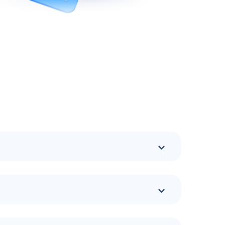
 смартфона. Оплатить можно простым
 потребители. Теперь им доступны
пании подробнее описаны на официальном сайте
ных программ лояльности и многое другое.
омпании в мобильном устройстве.
словия по программам лояльности в АЗС Флеш в
нциях, которые расположены по различным