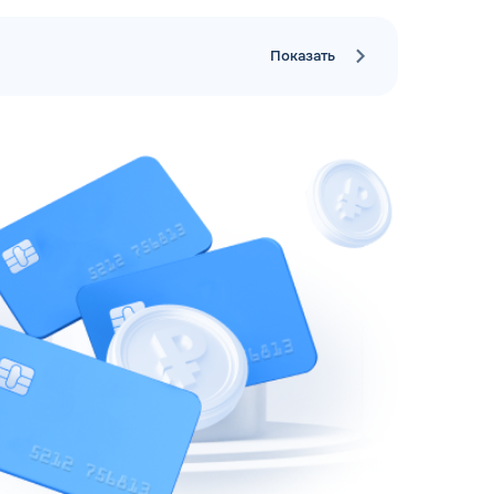
Показать
рий
ЗАВТРА
ц и ИП
ДО
ОФОРМИТЬ ЗАЯВКУ
 я
соглашаюсь с обработкой персональных
данных