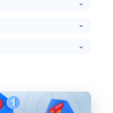
арительное изучение размещения интересующих
тся. Если задаться вопросом, сколько АЗС у
нить запасы топлива различного типа, есть
чивают дополнительные 100 АЗС. Сеть
нь.
еских клиентов. Доступны топливные карты
й программы, привлекают предпринимателей.
ество поставленных задач и трудозатрат на их
за счет электронного документооборота.
добросовестных сотрудников. Использование