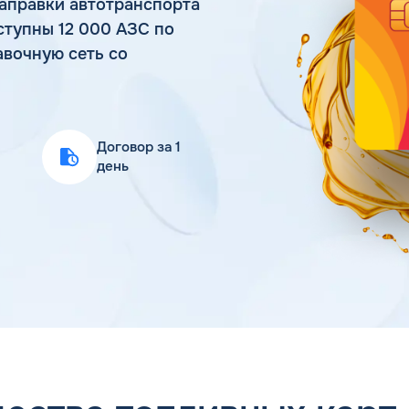
аправки автотранспорта
Статьи
ступны 12 000 АЗС по
Цена бензина и ДТ
авочную сеть со
Договор за 1
день