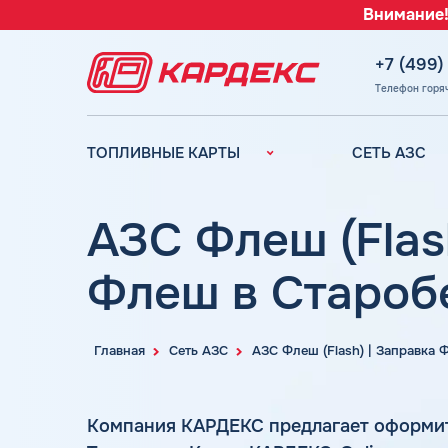
Внимание!
+7 (499)
Телефон горя
ТОПЛИВНЫЕ КАРТЫ
СЕТЬ АЗС
Топливные карты для
Вся сеть АЗС
юридических лиц
АЗС Лукойл
АЗС Флеш (Flas
Преимущества
АЗС Газпромн
Сравнение
Флеш в Староб
АЗС Татнефть
Индивидуальный
АЗС Тебойл
подход
АЗС Газпром
Автомойки
Главная
Сеть АЗС
АЗС Флеш (Flash) | Заправка
АЗС
Аdblue
Сургутнефтега
Шиномонтаж
Компания КАРДЕКС предлагает оформи
АЗС
Вопросы и Ответы
Нефтьмагистр