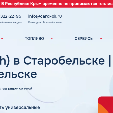
 В Республике Крым временно не принимаются топлив
 322-22-95
info@card-oil.ru
чей линии Кардекс
Почта для обратной связи
ТОПЛИВО
СЕРВИСЫ
Автомобильное
Все сервисы
топливо
Электронный
h) в Старобельске 
Бензин
Документооборот
ефть
(ЭДО)
Дизельное
ельске
топливо
Аналитика и
Рекомендации
Топливный газ
Умный Личный
Топливные бренды
 Флеш рядом со мной
Кабинет
Наши города
Уведомления об
з
окончании баланса
Калькулятор
ть универсальные
расхода топлива
Поддержка
аль