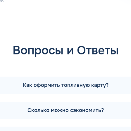
С Флеш в Старобельске Луганской
омпания предлагает только
году начался активный ввод
тной оплаты, которая не требует использования карты или
Вопросы и Ответы
инципы взаимодействия с клиентами, к которому привыкли
ь их удобство применения на практике. Преимущества ком
лярно публикуются новости фирмы, есть описание различ
качать приложение, чтобы пользоваться возможностями от к
Как оформить топливную карту?
ая часть заправочных станций компании Флеш. Некоторые у
правочные станции компании, но и на партнерские.
Сколько можно сэкономить?
Республики предлагает заправиться на автоматических ста