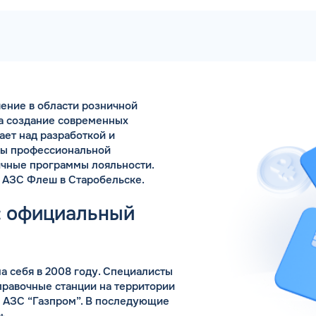
Коммента
ение в области розничной
А 5 МИНУТ
Для юр. ли
на создание современных
оговора и выпуск карт в
ает над разработкой и
ращения
сы профессиональной
ичные программы лояльности.
Заполняя форму,
 АЗС Флеш в Старобельске.
: официальный
 себя в 2008 году. Специалисты
правочные станции на территории
 АЗС “Газпром”. В последующие
ь.