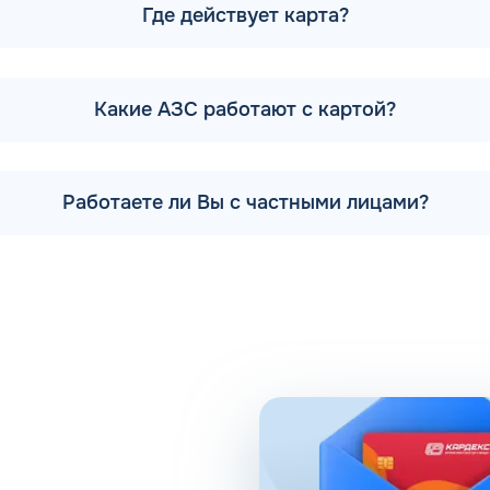
правочных станций смотрите на Карте АЗС КАРДЕКС. Предв
Где действует карта?
 маршрут так, чтобы посетить их в нужное время.
льзовании передовых технологий, поэтому активно развивае
вляется 12 заправочных станций. На них предлагается попол
Какие АЗС работают с картой?
йка для автомобилей и шиномонтаж.
 компании есть партнерские АЗС. Партнеры сегодня обеспе
кольких регионах, планируется выход на федеральный урове
Работаете ли Вы с частными лицами?
аправки
Республики предлагает удобные схемы работы для коммерч
о сервиса, предоставляемого для клиентов в рамках данно
т выполнение задач в области транспортной логистики.
и помогает упростить работу сотрудников, сократить колич
 риски ошибок в документах и подсчетах.
 расходов, который осуществляется в упрощенном порядке, 
те о расходах водителей на заправках поможет выявить не