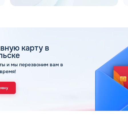
вную карту в
 ДЛЯ ЮР. ЛИЦ И ИП
льске
ОБР
ты и мы перезвоним вам в
время!
Имя*
Спасибо! Ваша заявка принята.
аявку
Мы свяжемся с Вами в ближайшее время
ОК
Телефон*
Email*