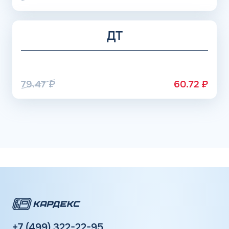
ДТ
79.47
₽
60.72
₽
+7 (499) 322-22-95