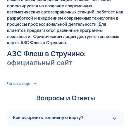
ориентируется на создание современных
автоматических автозаправочных станций, работает над
разработкой и внедрением современных технологий в
процессы профессиональной деятельности. Для
клиентов предлагаются различные программы
лояльности. Юридическим лицам доступны топливные
карты АЗС Флеш в Струнино.
АЗС Флеш в Струнино:
официальный сайт
Группа компаний «ФЛЭШ» ярко зарекомендовала себя в
2008 году. Специалисты разработали и внедрили
Читать еще
автоматические автозаправочные станции на
территории Российской Федерации. Решения
Вопросы и Ответы
выпущены для АЗС “Газпром”. В последующие годы
тесное сотрудничество фирм продолжилось.
Первая заправочная станция под названием АЗС Флеш в
Как оформить топливную карту?
Струнино Владимирской области появилась в 2015 году.
Компания предлагает только автоматические