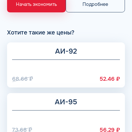
«Газпром», Рязанский НПЗ, Саратовский НПЗ, Уфимский
Подробнее
Начать экономить
НПЗ группы Роснефть. АЗС Flash и АГЗС компании
получает положительные отзывы от клиентов.
Хотите такие же цены?
АИ-92
68.66
₽
52.46
₽
АИ-95
73.68
₽
56.29
₽