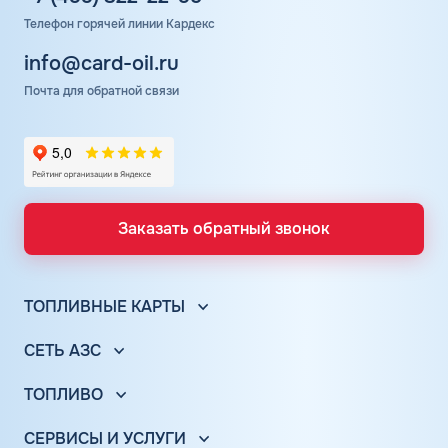
Телефон горячей линии Кардекс
info@card-oil.ru
Почта для обратной связи
Заказать обратный звонок
ТОПЛИВНЫЕ КАРТЫ
Топливные карты для юр. лиц
СЕТЬ АЗС
Топливные карты КАРДЕКС
Вся сеть АЗС
Топливные карты Лукойл
ТОПЛИВО
АЗС Лукойл
Автомобильное топливо
Топливные карты Газпромнефть
АЗС Газпромнефть
СЕРВИСЫ И УСЛУГИ
Бензин