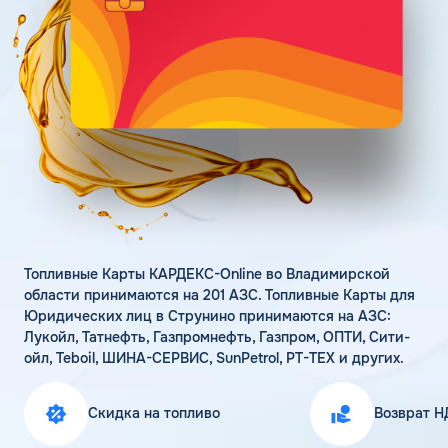
Поддержка
Статьи
Личный кабинет
Цена бензина и ДТ
Карта АЗС
Получить консультацию
Топливные Карты КАРДЕКС-Online во Владимирской
области принимаются на 201 АЗС. Топливные Карты для
Юридических лиц в Струнино принимаются на АЗС:
Лукойл, Татнефть, Газпромнефть, Газпром, ОПТИ, Сити-
ойл, Teboil, ШИНА-СЕРВИС, SunPetrol, РТ-ТЕХ и других.
Скидка на топливо
Возврат Н