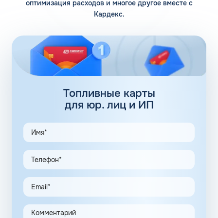
оптимизация расходов и многое другое вместе с
Кардекс.
Помимо 12 собственных заправочных станций, у
компании есть партнерские АЗС. Партнеры сегодня
обеспечивают дополнительные 100 АЗС. Сеть
заправочных станций локализуется сразу в нескольких
регионах, планируется выход на федеральный уровень.
Топливные карты Флеш:
заправки
Топливные карты
для юр. лиц и ИП
АЗС Флеш в Струнино Владимирской области
предлагает удобные схемы работы для коммерческих
клиентов. Доступны топливные карты Флеш для
юридических лиц. Экономия и качество сервиса,
предоставляемого для клиентов в рамках данной
программы, привлекают предпринимателей.
Заправочные карты для ИП значительно упрощают
выполнение задач в области транспортной логистики.
Автоматизация процессов транспортной логистики
помогает упростить работу сотрудников, сократить