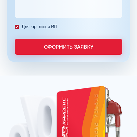
количество поставленных задач и трудозатрат на их
выполнение. Решение дополнительно уменьшает риски
ошибок в документах и подсчетах.
Снизить расходы на топливо помогает контроль
Для юр. лиц и ИП
расходов, который осуществляется в упрощенном
порядке, за счет электронного документооборота.
Систематизация и сбор информации в одном месте о
ОФОРМИТЬ ЗАЯВКУ
расходах водителей на заправках поможет выявить
недобросовестных сотрудников. Использование средств
компании в собственных интересах легко выявить, если
проанализировать доступную статистику за
интересующий предпринимателя период работы. Также
можно выявить и урезать лишние расходы, если дела
компании требуют экономии и тщательного контроля
бюджета.
Можно использовать топливные карты для оптовых
закупок топлива. Достаточно приобрести необходимое
количество литров качественного топлива на баланс
карты, чтобы воспользоваться ими в течение года, когда
это потребуется. Бизнес-процессы с топливными
картами ведутся без задержек, связанных с проблемами