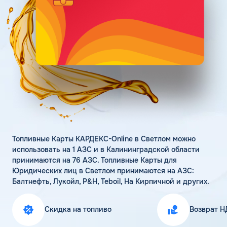
Поддержка
Статьи
Личный кабинет
Цена бензина и ДТ
Карта АЗС
Получить консультацию
Топливные Карты КАРДЕКС-Online в Светлом можно
использовать на 1 АЗС и в Калининградской области
принимаются на 76 АЗС. Топливные Карты для
Юридических лиц в Светлом принимаются на АЗС:
Балтнефть, Лукойл, Р&Н, Teboil, На Кирпичной и других.
Скидка на топливо
Возврат Н