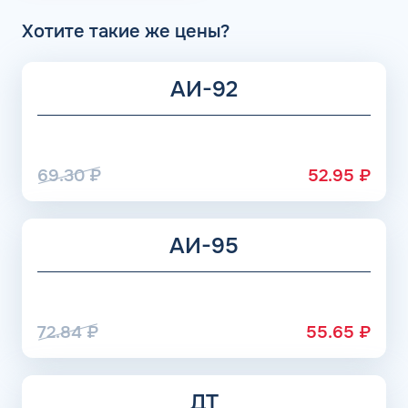
Хотите такие же цены?
АИ-92
69.30
₽
52.95
₽
АИ-95
72.84
₽
55.65
₽
ДТ