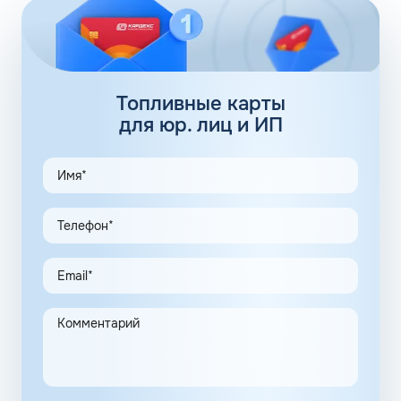
заправочных станций локализуется сразу в нескольких
регионах, планируется выход на федеральный уровень.
Топливные карты Флеш:
заправки
Топливные карты
для юр. лиц и ИП
АЗС Флеш в Светлом Калининградской области
предлагает удобные схемы работы для коммерческих
клиентов. Доступны топливные карты Флеш для
юридических лиц. Экономия и качество сервиса,
предоставляемого для клиентов в рамках данной
программы, привлекают предпринимателей.
Заправочные карты для ИП значительно упрощают
выполнение задач в области транспортной логистики.
Автоматизация процессов транспортной логистики
помогает упростить работу сотрудников, сократить
количество поставленных задач и трудозатрат на их
выполнение. Решение дополнительно уменьшает риски
ошибок в документах и подсчетах.