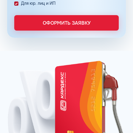
Снизить расходы на топливо помогает контроль
Для юр. лиц и ИП
расходов, который осуществляется в упрощенном
порядке, за счет электронного документооборота.
Систематизация и сбор информации в одном месте о
ОФОРМИТЬ ЗАЯВКУ
расходах водителей на заправках поможет выявить
недобросовестных сотрудников. Использование средств
компании в собственных интересах легко выявить, если
проанализировать доступную статистику за
интересующий предпринимателя период работы. Также
можно выявить и урезать лишние расходы, если дела
компании требуют экономии и тщательного контроля
бюджета.
Можно использовать топливные карты для оптовых
закупок топлива. Достаточно приобрести необходимое
количество литров качественного топлива на баланс
карты, чтобы воспользоваться ими в течение года, когда
это потребуется. Бизнес-процессы с топливными
картами ведутся без задержек, связанных с проблемами
в области транспортной логистики. Также можно легко
получить возврат 22% НДС.
Заправка по картам распространяется на сеть АЗС